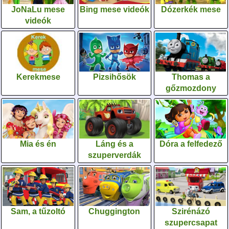
JoNaLu mese
Bing mese videók
Dózerkék mese
videók
Kerekmese
Pizsihősök
Thomas a
gőzmozdony
Mia és én
Láng és a
Dóra a felfedező
szuperverdák
Sam, a tűzoltó
Chuggington
Szirénázó
szupercsapat