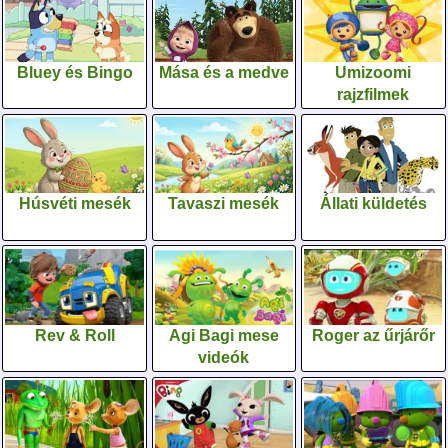
Bluey és Bingo
Mása és a medve
Umizoomi
rajzfilmek
Húsvéti mesék
Tavaszi mesék
Állati küldetés
Rev & Roll
Agi Bagi mese
Roger az űrjárőr
videók