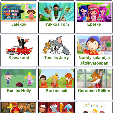
Játékok
Trükkös Tom
Eperke
Kisvakond
Tom és Jerry
Noddy kalandjai
Játékvárosban
Ben és Holly
Bori mesék
Geronimo Stilton