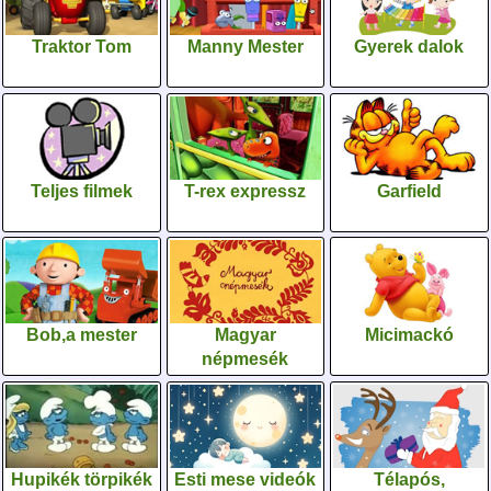
Traktor Tom
Manny Mester
Gyerek dalok
Teljes filmek
T-rex expressz
Garfield
Bob,a mester
Magyar
Micimackó
népmesék
Hupikék törpikék
Esti mese videók
Télapós,