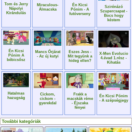
Tom és Jerry
Én Kicsi
Miraculous-
Szirénázó
Nápolyi
Pónim - A
Álmacska
Szupercsapat -
Kirándulás
futóverseny
Bocs hogy
késtem
Én Kicsi
Eszes Jess -
Mancs Őrjárat
X-Men Evolucio
Pónim A
Mit tegyünk a
- Az új kutyi
4.évad 1.rész -
bébicsősz
hideg ellen?
Kihatás
Hatalmas
Frakk a
Cickom,
Én Kicsi Pónim
hazugság
macskák réme
cickom -
- A szépségjegy
- Éjszaka
gyerekdal
fényei
További kategóriák