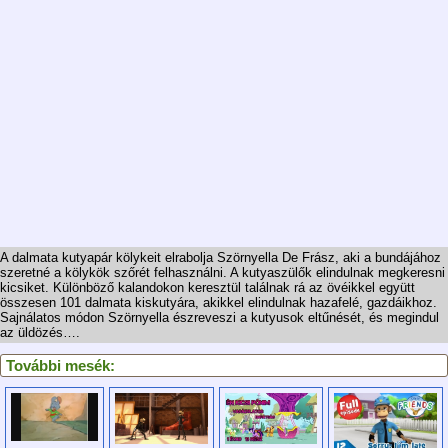
A dalmata kutyapár kölykeit elrabolja Szörnyella De Frász, aki a bundájához
szeretné a kölykök szőrét felhasználni. A kutyaszülők elindulnak megkeresni
kicsiket. Különböző kalandokon keresztül találnak rá az övéikkel együtt
összesen 101 dalmata kiskutyára, akikkel elindulnak hazafelé, gazdáikhoz.
Sajnálatos módon Szörnyella észreveszi a kutyusok eltűnését, és megindul
az üldözés….
További mesék: