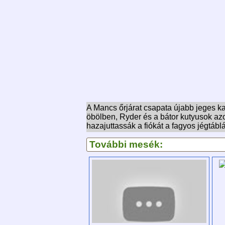
A Mancs őrjárat csapata újabb jeges ka
öbölben, Ryder és a bátor kutyusok a
hazajuttassák a fiókát a fagyos jégtábl
További mesék: