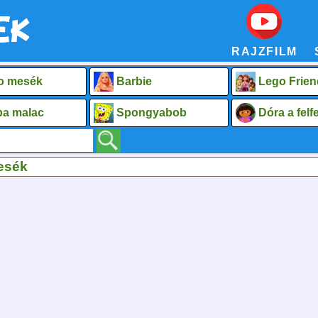
RAJZFILM
o mesék
Barbie
Lego Frien
a malac
Spongyabob
Dóra a fel
esék