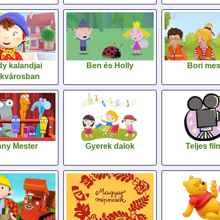
y kalandjai
Ben és Holly
Bori me
ékvárosban
ny Mester
Gyerek dalok
Teljes fi