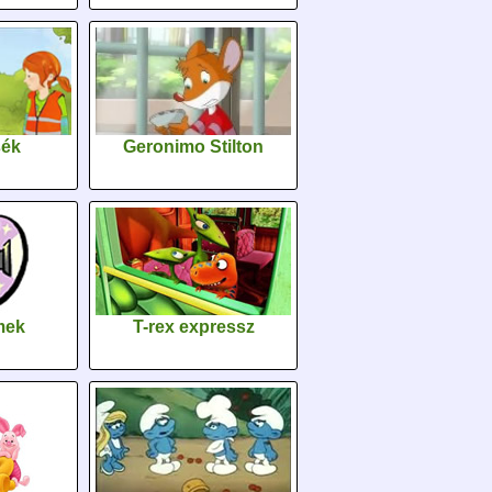
sék
Geronimo Stilton
lmek
T-rex expressz