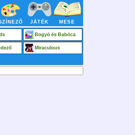
SZÍNEZŐ
JÁTÉK
MESE
ds
Bogyó és Babóca
fedező
Miraculous