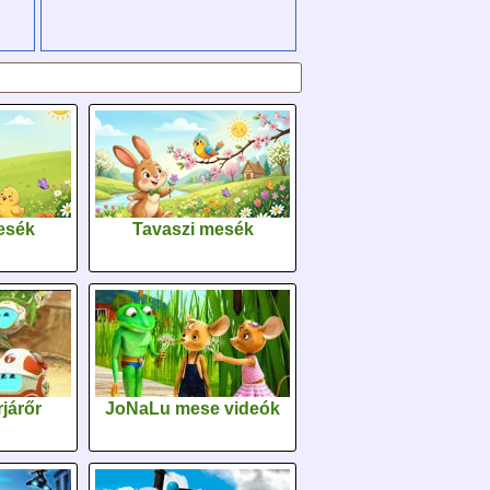
esék
Tavaszi mesék
járőr
JoNaLu mese videók