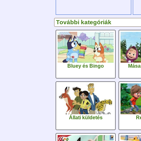
További kategóriák
Bluey és Bingo
Mása
Állati küldetés
Re