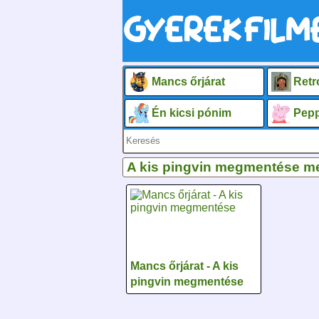
Mancs őrjárat
Retr
Én kicsi pónim
Pepp
A kis pingvin megmentése m
Mancs őrjárat - A kis
pingvin megmentése