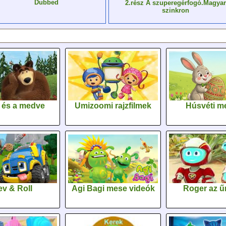
Dubbed
2.rész A szuperegérfogó.Magyar
szinkron
 és a medve
Umizoomi rajzfilmek
Húsvéti m
v & Roll
Agi Bagi mese videók
Roger az űr