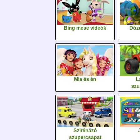
Bing mese videók
Dóz
Mia és én
L
szu
Szirénázó
szupercsapat