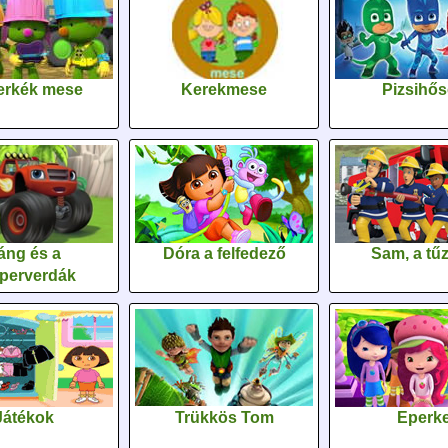
erkék mese
Kerekmese
Pizsihő
áng és a
Dóra a felfedező
Sam, a tűz
perverdák
Játékok
Trükkös Tom
Eperk