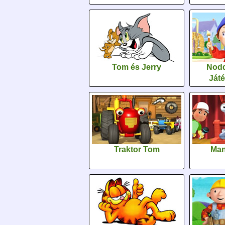
Tom és Jerry
Nodd
Ját
Traktor Tom
Man