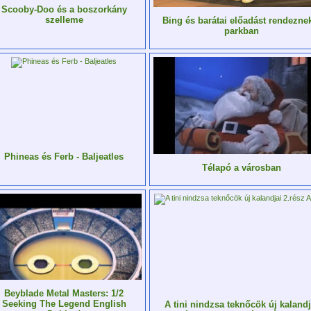
Scooby-Doo és a boszorkány
szelleme
Bing és barátai előadást rendezne
parkban
Phineas és Ferb - Baljeatles
Télapó a városban
Beyblade Metal Masters: 1/2
Seeking The Legend English
A tini nindzsa teknőcök új kalandj