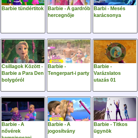
Barbie tündértitok
Barbie - A gardrób
Barbi - Mesés
hercegnője
karácsonya
Csillagok Között -
Barbie -
Barbie -
Barbie a Para Den
Tengerpart-i party
Varázslatos
bolygóról
utazás 01
Barbie - A
Barbie - A
Barbie - Titkos
nővérek
jogosítvány
ügynök
kempingezni