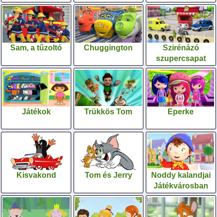
Sam, a tűzoltó
Chuggington
Szirénázó
szupercsapat
Játékok
Trükkös Tom
Eperke
Kisvakond
Tom és Jerry
Noddy kalandjai
Játékvárosban