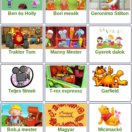
Ben és Holly
Bori mesék
Geronimo Stilton
Traktor Tom
Manny Mester
Gyerek dalok
Teljes filmek
T-rex expressz
Garfield
Bob,a mester
Magyar
Micimackó