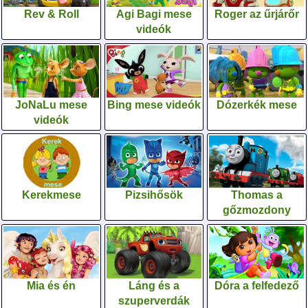
Rev & Roll
Agi Bagi mese
Roger az űrjárőr
videók
JoNaLu mese
Bing mese videók
Dózerkék mese
videók
Kerekmese
Pizsihősök
Thomas a
gőzmozdony
Mia és én
Láng és a
Dóra a felfedező
szuperverdák