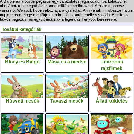
A Barbie és a bűvös pegazus egy varázslatos jégbirodalomba kalauzol el,
ahol Annika hercegnő élete sorsfordító kalandba kezd. Amikor a gonosz
varázsló, Wenlock kővé változtatja a családját, Annikának mindössze három
napja marad, hogy megtörje az átkot. Útja során mellé szegődik Brietta, a
bűvös pegazus, és együtt indulnak a legendás Fénybot keresésére.
További kategóriák
Bluey és Bingo
Mása és a medve
Umizoomi
rajzfilmek
Húsvéti mesék
Tavaszi mesék
Állati küldetés