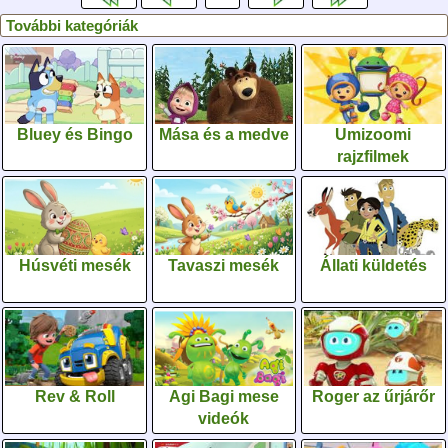
További kategóriák
Bluey és Bingo
Mása és a medve
Umizoomi
rajzfilmek
Húsvéti mesék
Tavaszi mesék
Állati küldetés
Rev & Roll
Agi Bagi mese
Roger az űrjárőr
videók