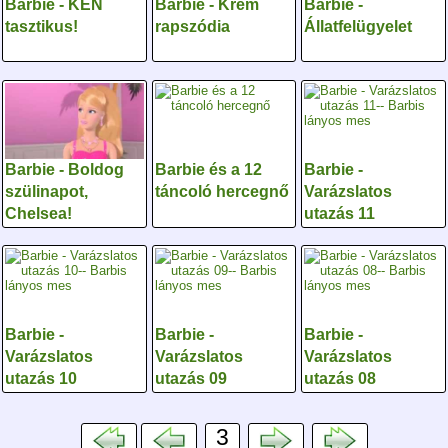
Barbie - KEN
Barbie - Krém
Barbie -
tasztikus!
rapszódia
Állatfelügyelet
Barbie - Boldog
Barbie és a 12
Barbie -
szülinapot,
táncoló hercegnő
Varázslatos
Chelsea!
utazás 11
Barbie -
Barbie -
Barbie -
Varázslatos
Varázslatos
Varázslatos
utazás 10
utazás 09
utazás 08
3