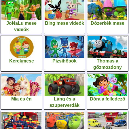
JoNaLu mese
Bing mese videók
Dózerkék mese
videók
Kerekmese
Pizsihősök
Thomas a
gőzmozdony
Mia és én
Láng és a
Dóra a felfedező
szuperverdák