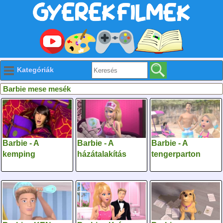
Kategóriák
Barbie mese mesék
Barbie - A
Barbie - A
Barbie - A
kemping
házátalakítás
tengerparton