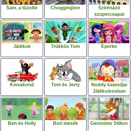
Sam, a tűzoltó
Chuggington
Szirénázó
szupercsapat
Játékok
Trükkös Tom
Eperke
Kisvakond
Tom és Jerry
Noddy kalandjai
Játékvárosban
Ben és Holly
Bori mesék
Geronimo Stilton