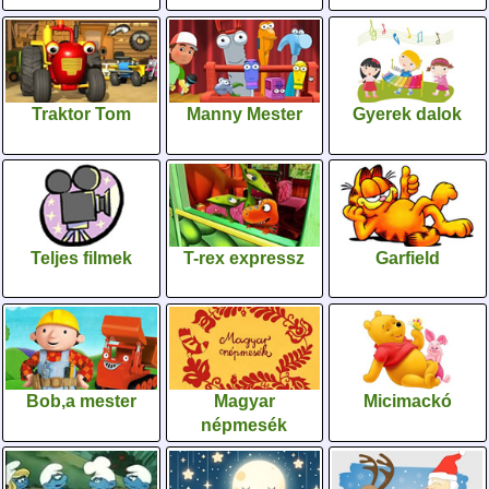
Traktor Tom
Manny Mester
Gyerek dalok
Teljes filmek
T-rex expressz
Garfield
Bob,a mester
Magyar
Micimackó
népmesék