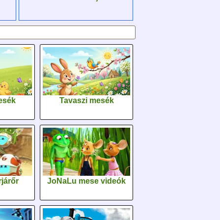
esék
Tavaszi mesék
járőr
JoNaLu mese videók