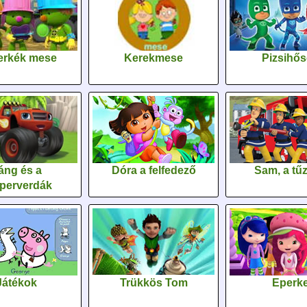
erkék mese
Kerekmese
Pizsihő
áng és a
Dóra a felfedező
Sam, a tűz
perverdák
Játékok
Trükkös Tom
Eperk