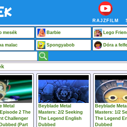
RAJZFILM
o mesék
Barbie
Lego Frien
a malac
Spongyabob
Dóra a fel
ék
e Metal
Beyblade Metal
Beyblade Meta
 Episode 2 The
Masters: 2/2 Seeking
Masters: 1/2 S
nt Challenger
The Legend English
The Legend En
 Dubbed (Part
Dubbed
Dubbed