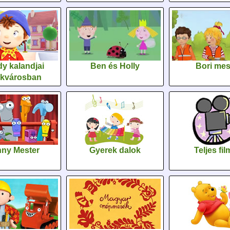
y kalandjai
Ben és Holly
Bori me
ékvárosban
ny Mester
Gyerek dalok
Teljes fi