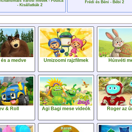
nchantimals Városi mesék - Főutca
Frédi és Béni - Bébi 2
- Kisállatkák 2
 és a medve
Umizoomi rajzfilmek
Húsvéti m
v & Roll
Agi Bagi mese videók
Roger az űr