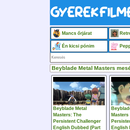
Mancs őrjárat
Retr
Én kicsi pónim
Pepp
Beyblade Metal Masters mes
Beyblade Metal
Beyblad
Masters: The
Masters
Persistent Challenger
Persiste
English Dubbed (Part
English