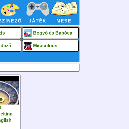
SZÍNEZŐ
JÁTÉK
MESE
ds
Bogyó és Babóca
fedező
Miraculous
l
eeking
glish