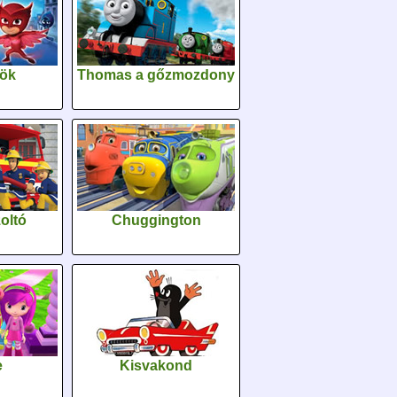
sök
Thomas a gőzmozdony
oltó
Chuggington
e
Kisvakond