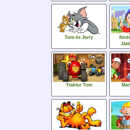
Tom és Jerry
Nodd
Ját
Traktor Tom
Man