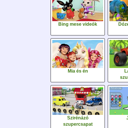
Bing mese videók
Dóz
Mia és én
L
szu
Szirénázó
szupercsapat