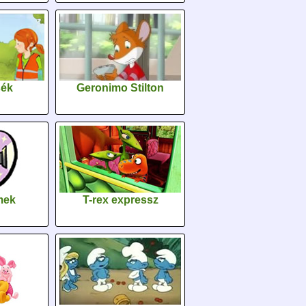
sék
Geronimo Stilton
lmek
T-rex expressz