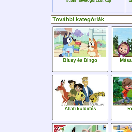
E
Nuoki nevetőgörcsöt kap
További kategóriák
Bluey és Bingo
Mása
Állati küldetés
Re