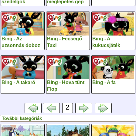
szédelgők
meglepetés gép
Bing - Az
Bing - Fecsegő
Bing - A
uzsonnás doboz
Taxi
kukucsjáték
Bing - A takaró
Bing - Hova tűnt
Bing - A fa
Flop
2
További kategóriák