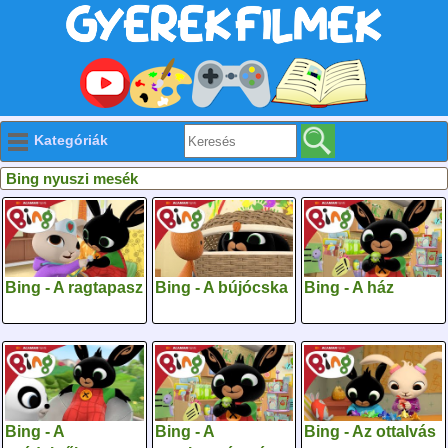
Kategóriák
Bing nyuszi mesék
Bing - A ragtapasz
Bing - A bújócska
Bing - A ház
Bing - A
Bing - A
Bing - Az ottalvás