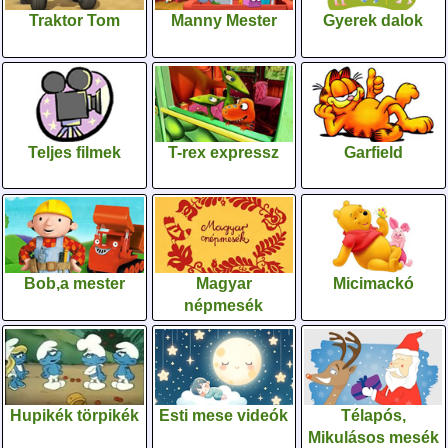
Traktor Tom
Manny Mester
Gyerek dalok
Teljes filmek
T-rex expressz
Garfield
Bob,a mester
Magyar
Micimackó
népmesék
Hupikék törpikék
Esti mese videók
Télapós,
Mikulásos mesék