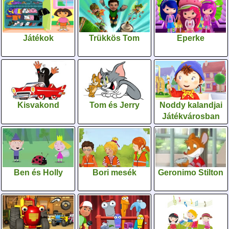
Játékok
Trükkös Tom
Eperke
Kisvakond
Tom és Jerry
Noddy kalandjai
Játékvárosban
Ben és Holly
Bori mesék
Geronimo Stilton