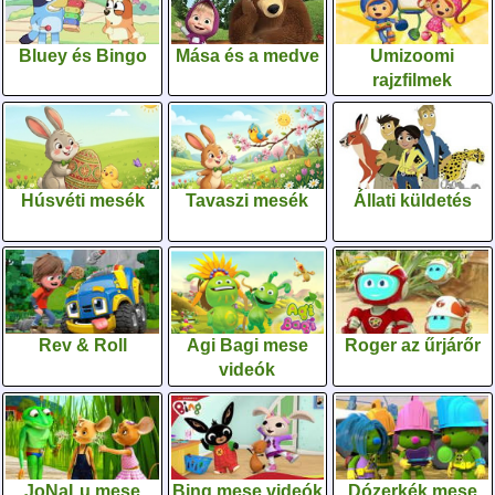
Bluey és Bingo
Mása és a medve
Umizoomi
rajzfilmek
Húsvéti mesék
Tavaszi mesék
Állati küldetés
Rev & Roll
Agi Bagi mese
Roger az űrjárőr
videók
JoNaLu mese
Bing mese videók
Dózerkék mese