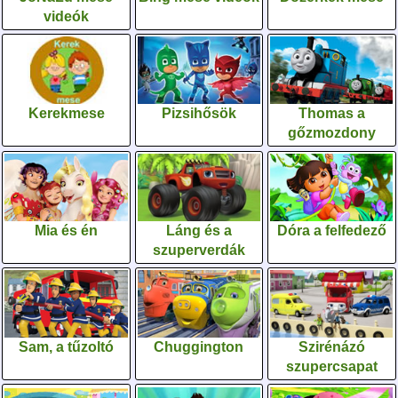
videók
Kerekmese
Pizsihősök
Thomas a
gőzmozdony
Mia és én
Láng és a
Dóra a felfedező
szuperverdák
Sam, a tűzoltó
Chuggington
Szirénázó
szupercsapat