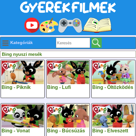
Kategóriák
Bing nyuszi mesék
Bing - Piknik
Bing - Lufi
Bing - Öltözködés
Bing - Vonat
Bing - Búcsúzás
Bing - Elveszett