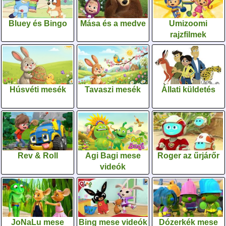
Bluey és Bingo
Mása és a medve
Umizoomi
rajzfilmek
Húsvéti mesék
Tavaszi mesék
Állati küldetés
Rev & Roll
Agi Bagi mese
Roger az űrjárőr
videók
JoNaLu mese
Bing mese videók
Dózerkék mese