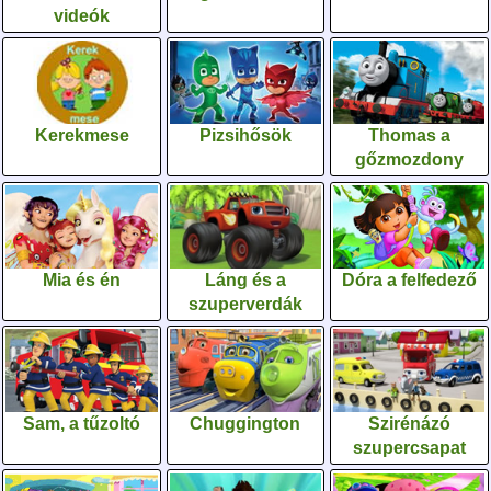
videók
Kerekmese
Pizsihősök
Thomas a
gőzmozdony
Mia és én
Láng és a
Dóra a felfedező
szuperverdák
Sam, a tűzoltó
Chuggington
Szirénázó
szupercsapat