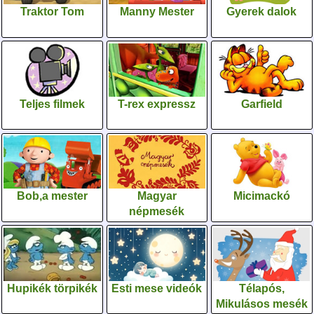
Traktor Tom
Manny Mester
Gyerek dalok
Teljes filmek
T-rex expressz
Garfield
Bob,a mester
Magyar
Micimackó
népmesék
Hupikék törpikék
Esti mese videók
Télapós,
Mikulásos mesék