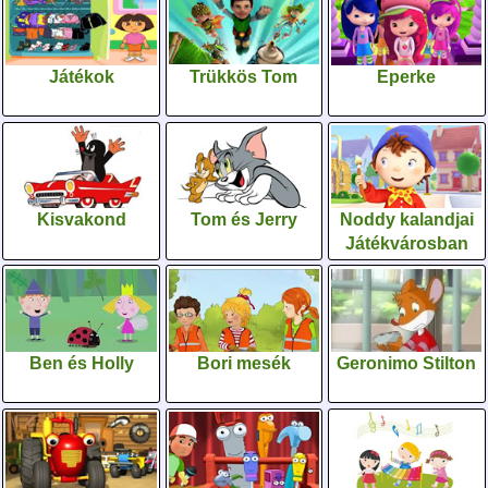
Játékok
Trükkös Tom
Eperke
Kisvakond
Tom és Jerry
Noddy kalandjai
Játékvárosban
Ben és Holly
Bori mesék
Geronimo Stilton