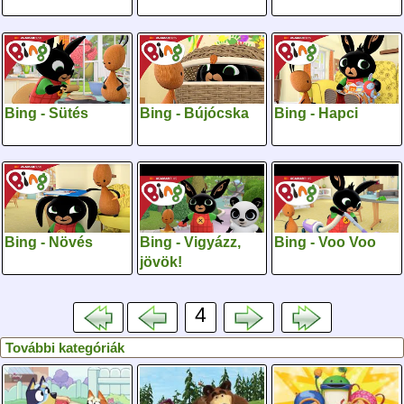
Bing - Sütés
Bing - Bújócska
Bing - Hapci
Bing - Növés
Bing - Vigyázz,
Bing - Voo Voo
jövök!
4
További kategóriák