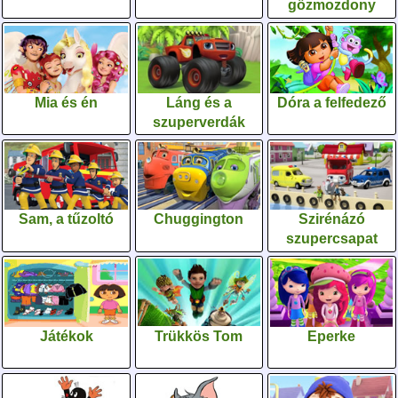
gőzmozdony
Mia és én
Láng és a
Dóra a felfedező
szuperverdák
Sam, a tűzoltó
Chuggington
Szirénázó
szupercsapat
Játékok
Trükkös Tom
Eperke