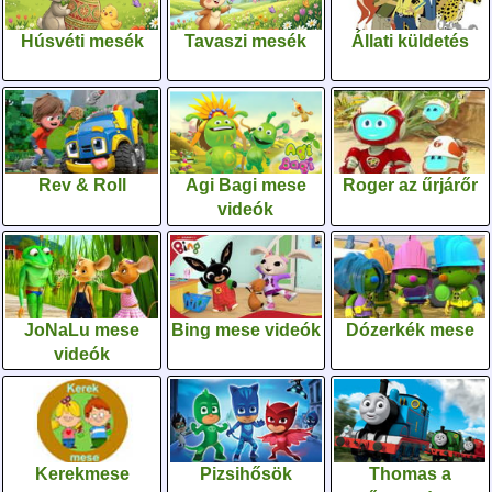
Húsvéti mesék
Tavaszi mesék
Állati küldetés
Rev & Roll
Agi Bagi mese
Roger az űrjárőr
videók
JoNaLu mese
Bing mese videók
Dózerkék mese
videók
Kerekmese
Pizsihősök
Thomas a