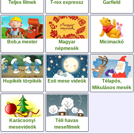
Teljes filmek
T-rex expressz
Garfield
Bob,a mester
Magyar
Micimackó
népmesék
Hupikék törpikék
Esti mese videók
Télapós,
Mikulásos mesék
Karácsonyi
Téli havas
mesevideók
mesefilmek