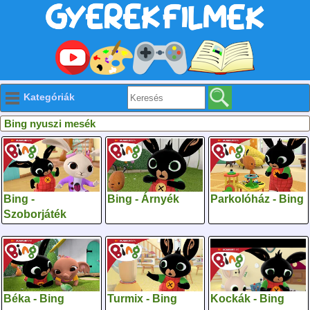
Kategóriák
Bing nyuszi mesék
Bing -
Bing - Árnyék
Parkolóház - Bing
Szoborjáték
Béka - Bing
Turmix - Bing
Kockák - Bing