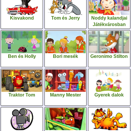
Kisvakond
Tom és Jerry
Noddy kalandjai
Játékvárosban
Ben és Holly
Bori mesék
Geronimo Stilton
Traktor Tom
Manny Mester
Gyerek dalok