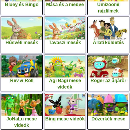
Bluey és Bingo
Mása és a medve
Umizoomi
rajzfilmek
Húsvéti mesék
Tavaszi mesék
Állati küldetés
Rev & Roll
Agi Bagi mese
Roger az űrjárőr
videók
JoNaLu mese
Bing mese videók
Dózerkék mese
videók