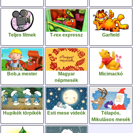
Teljes filmek
T-rex expressz
Garfield
Bob,a mester
Magyar
Micimackó
népmesék
Hupikék törpikék
Esti mese videók
Télapós,
Mikulásos mesék