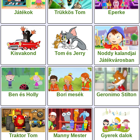
Játékok
Trükkös Tom
Eperke
Kisvakond
Tom és Jerry
Noddy kalandjai
Játékvárosban
Ben és Holly
Bori mesék
Geronimo Stilton
Traktor Tom
Manny Mester
Gyerek dalok