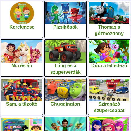
Kerekmese
Pizsihősök
Thomas a
gőzmozdony
Mia és én
Láng és a
Dóra a felfedező
szuperverdák
Sam, a tűzoltó
Chuggington
Szirénázó
szupercsapat