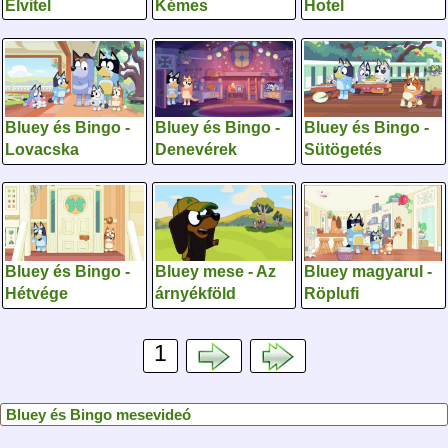
Elvitel
Kémes
Hotel
Bluey és Bingo -
Bluey és Bingo -
Bluey és Bingo -
Lovacska
Denevérek
Sütögetés
Bluey és Bingo -
Bluey mese - Az
Bluey magyarul -
Hétvége
árnyékföld
Röplufi
1
Bluey és Bingo mesevideó