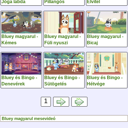
Jóga labda
Pillangós
Elvitel
Bluey magyarul -
Bluey magyarul -
Bluey magyarul -
Kémes
Füli nyuszi
Bicaj
Bluey és Bingo -
Bluey és Bingo -
Bluey és Bingo -
Denevérek
Sütögetés
Hétvége
1
Bluey magyarul mesevideó