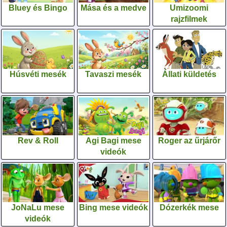
Bluey és Bingo
Mása és a medve
Umizoomi
rajzfilmek
Húsvéti mesék
Tavaszi mesék
Állati küldetés
Rev & Roll
Agi Bagi mese
Roger az űrjárőr
videók
JoNaLu mese
Bing mese videók
Dózerkék mese
videók