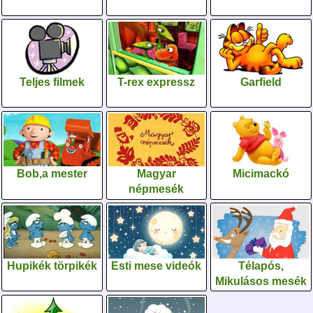
Teljes filmek
T-rex expressz
Garfield
Bob,a mester
Magyar
Micimackó
népmesék
Hupikék törpikék
Esti mese videók
Télapós,
Mikulásos mesék