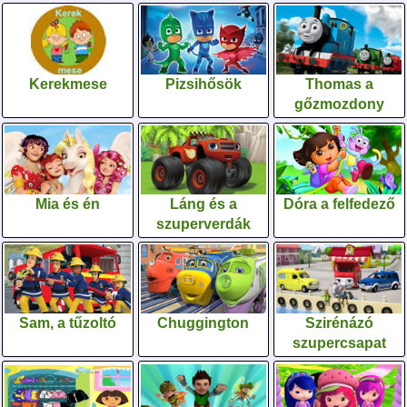
Kerekmese
Pizsihősök
Thomas a
gőzmozdony
Mia és én
Láng és a
Dóra a felfedező
szuperverdák
Sam, a tűzoltó
Chuggington
Szirénázó
szupercsapat