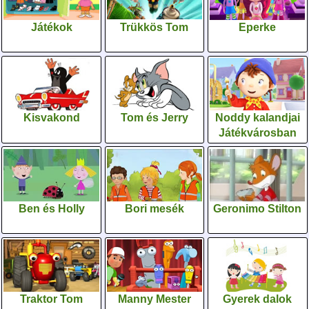
Játékok
Trükkös Tom
Eperke
Kisvakond
Tom és Jerry
Noddy kalandjai
Játékvárosban
Ben és Holly
Bori mesék
Geronimo Stilton
Traktor Tom
Manny Mester
Gyerek dalok