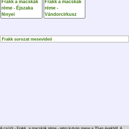
Frakk a macskák
Frakk a macskák
réme - Éjszaka
réme -
fényei
Vándorcirkusz
Frakk sorozat mesevideó
A csúzli - Frakk, a macskák réme - retro kutyás mese a 70-es évekből. A