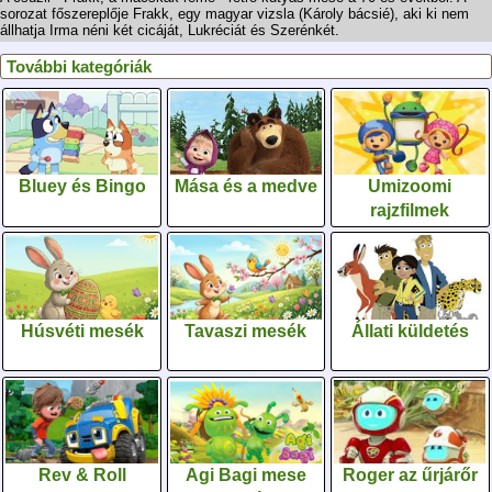
sorozat főszereplője Frakk, egy magyar vizsla (Károly bácsié), aki ki nem
állhatja Irma néni két cicáját, Lukréciát és Szerénkét.
További kategóriák
Bluey és Bingo
Mása és a medve
Umizoomi
rajzfilmek
Húsvéti mesék
Tavaszi mesék
Állati küldetés
Rev & Roll
Agi Bagi mese
Roger az űrjárőr