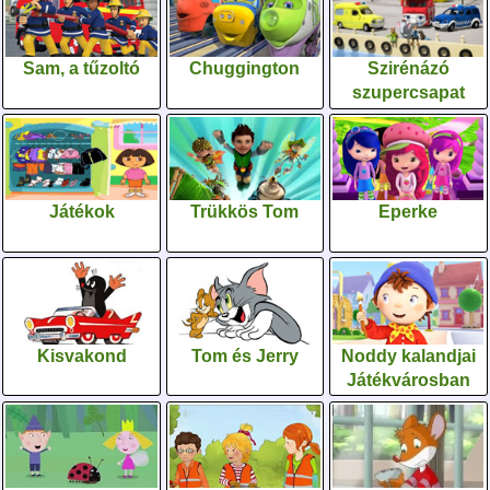
Sam, a tűzoltó
Chuggington
Szirénázó
szupercsapat
Játékok
Trükkös Tom
Eperke
Kisvakond
Tom és Jerry
Noddy kalandjai
Játékvárosban