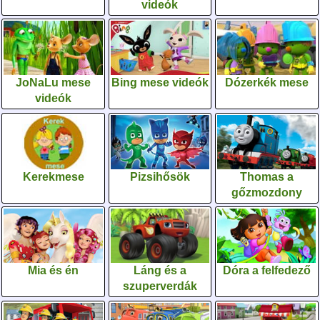
videók
JoNaLu mese
Bing mese videók
Dózerkék mese
videók
Kerekmese
Pizsihősök
Thomas a
gőzmozdony
Mia és én
Láng és a
Dóra a felfedező
szuperverdák