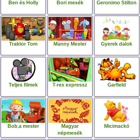
Ben és Holly
Bori mesék
Geronimo Stilton
Traktor Tom
Manny Mester
Gyerek dalok
Teljes filmek
T-rex expressz
Garfield
Bob,a mester
Magyar
Micimackó
népmesék