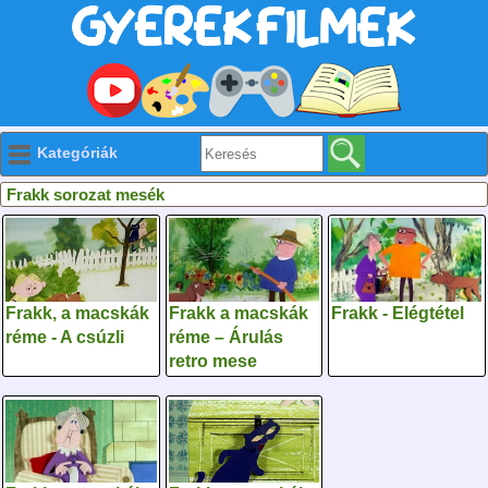
Kategóriák
Frakk sorozat mesék
Frakk, a macskák
Frakk a macskák
Frakk - Elégtétel
réme - A csúzli
réme – Árulás
retro mese