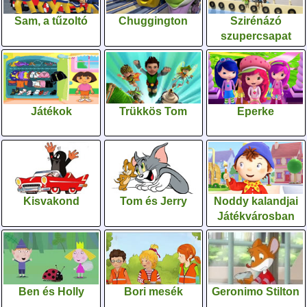
Sam, a tűzoltó
Chuggington
Szirénázó
szupercsapat
Játékok
Trükkös Tom
Eperke
Kisvakond
Tom és Jerry
Noddy kalandjai
Játékvárosban
Ben és Holly
Bori mesék
Geronimo Stilton