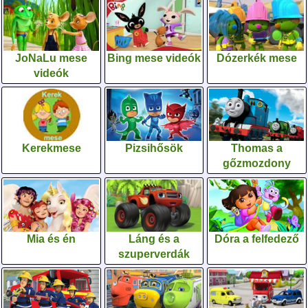
JoNaLu mese
Bing mese videók
Dózerkék mese
videók
Kerekmese
Pizsihősök
Thomas a
gőzmozdony
Mia és én
Láng és a
Dóra a felfedező
szuperverdák