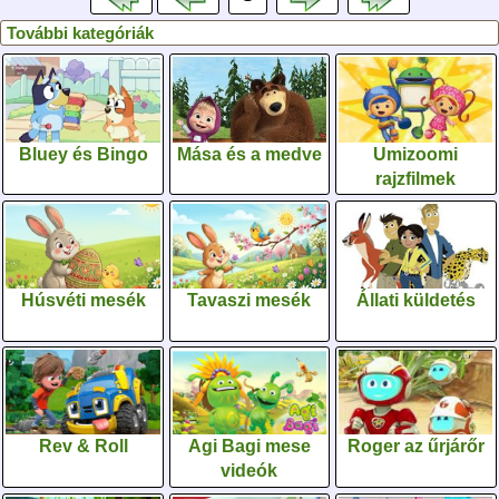
További kategóriák
Bluey és Bingo
Mása és a medve
Umizoomi
rajzfilmek
Húsvéti mesék
Tavaszi mesék
Állati küldetés
Rev & Roll
Agi Bagi mese
Roger az űrjárőr
videók