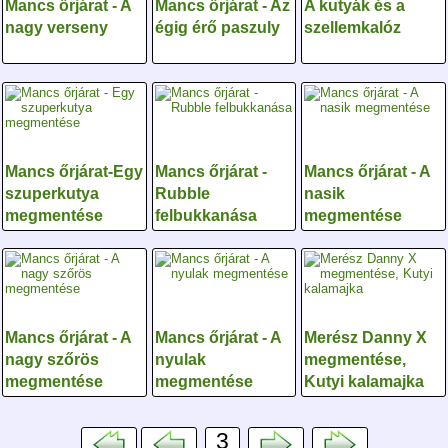
Mancs őrjárat - A
Mancs őrjárat - Az
A kutyák és a
nagy verseny
égig érő paszuly
szellemkalóz
Mancs őrjárat-Egy
Mancs őrjárat -
Mancs őrjárat - A
szuperkutya
Rubble
nasik
megmentése
felbukkanása
megmentése
Mancs őrjárat - A
Mancs őrjárat - A
Merész Danny X
nagy szőrös
nyulak
megmentése,
megmentése
megmentése
Kutyi kalamajka
3