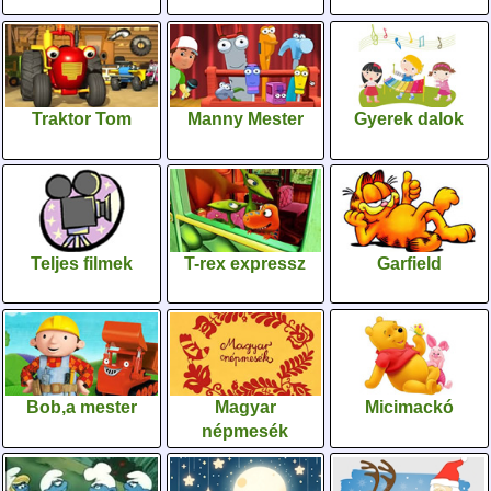
Traktor Tom
Manny Mester
Gyerek dalok
Teljes filmek
T-rex expressz
Garfield
Bob,a mester
Magyar
Micimackó
népmesék