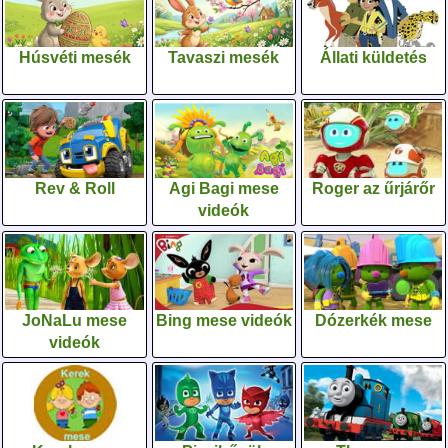
Húsvéti mesék
Tavaszi mesék
Állati küldetés
Rev & Roll
Agi Bagi mese
Roger az űrjárőr
videók
JoNaLu mese
Bing mese videók
Dózerkék mese
videók