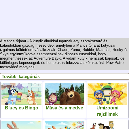
A Mancs őrjárat - A kutyik dinókkal ugatnak egy szórakoztató és
kalandokban gazdag mesevideó, amelyben a Mancs Őrjárat kutyusai
izgalmas küldetésre vállalkoznak. Chase, Zuma, Rubble, Marshall, Rocky és
Skye együttműködve szembeszállnak dinoszauruszokkal, hogy
megmenthessék az Adventure Bay-t. A vidám kutyik nemcsak bájosak, de
különleges képességeik és humoruk is fokozza a szórakozást. Paw Patrol
mesevideó magyarul.
További kategóriák
Bluey és Bingo
Mása és a medve
Umizoomi
rajzfilmek