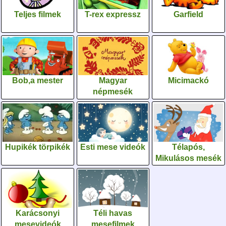
Teljes filmek
T-rex expressz
Garfield
Bob,a mester
Magyar
Micimackó
népmesék
Hupikék törpikék
Esti mese videók
Télapós,
Mikulásos mesék
Karácsonyi
Téli havas
mesevideók
mesefilmek