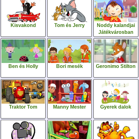
Kisvakond
Tom és Jerry
Noddy kalandjai
Játékvárosban
Ben és Holly
Bori mesék
Geronimo Stilton
Traktor Tom
Manny Mester
Gyerek dalok