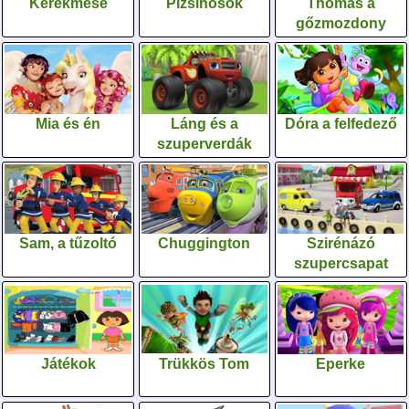
Kerekmese
Pizsihősök
Thomas a
gőzmozdony
Mia és én
Láng és a
Dóra a felfedező
szuperverdák
Sam, a tűzoltó
Chuggington
Szirénázó
szupercsapat
Játékok
Trükkös Tom
Eperke