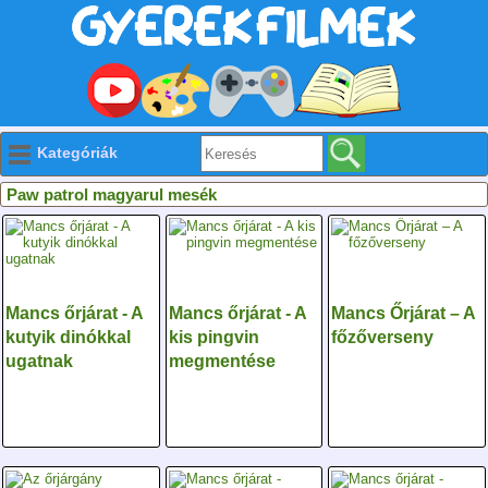
Kategóriák
Paw patrol magyarul mesék
Mancs őrjárat - A
Mancs őrjárat - A
Mancs Őrjárat – A
kutyik dinókkal
kis pingvin
főzőverseny
ugatnak
megmentése