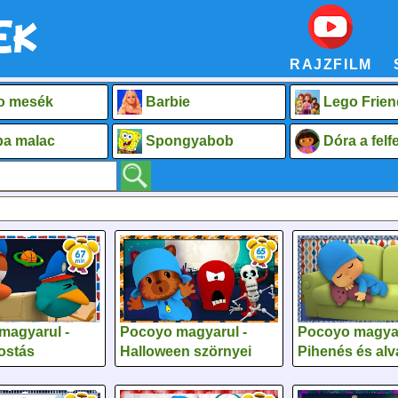
RAJZFILM
o mesék
Barbie
Lego Frien
a malac
Spongyabob
Dóra a fel
magyarul -
Pocoyo magyarul -
Pocoyo magyar
ostás
Halloween szörnyei
Pihenés és alv