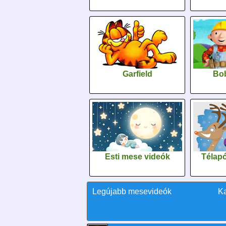
Garfield
Bob
Esti mese videók
Télapó
Legújabb mesevideók
K