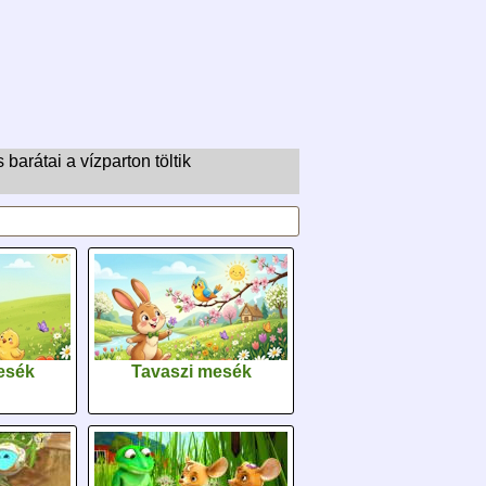
arátai a vízparton töltik
esék
Tavaszi mesék