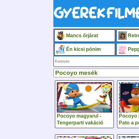
Mancs őrjárat
Retr
Én kicsi pónim
Pepp
Pocoyo mesék
Pocoyo magyarul -
Pocoyo 
Tengerparti vakáció
Pato a p