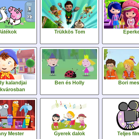
Játékok
Trükkös Tom
Eperk
y kalandjai
Ben és Holly
Bori me
ékvárosban
ny Mester
Gyerek dalok
Teljes fi