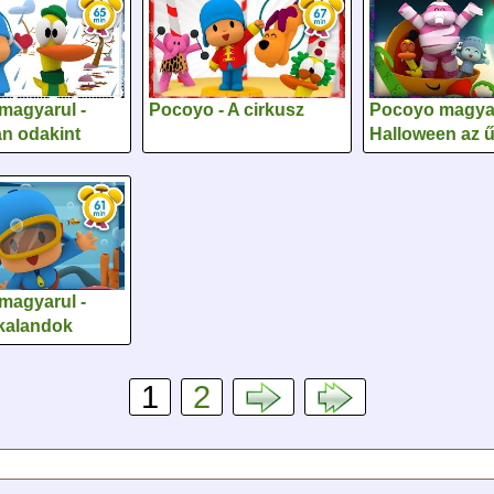
magyarul -
Pocoyo - A cirkusz
Pocoyo magyar
n odakint
Halloween az 
magyarul -
 kalandok
1
2