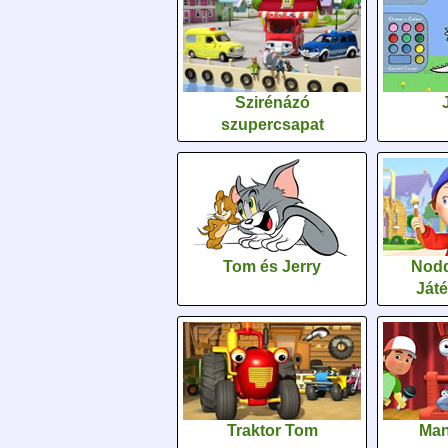
Szirénázó
szupercsapat
Tom és Jerry
Nodd
Ját
Traktor Tom
Man