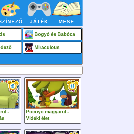
SZÍNEZŐ
JÁTÉK
MESE
ds
Bogyó és Babóca
fedező
Miraculous
ul -
Pocoyo magyarul -
ás
Vidéki élet