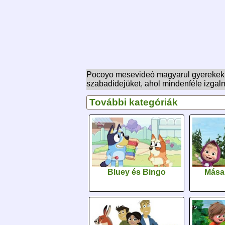
Pocoyo mesevideó magyarul gyerekeknek
szabadidejüket, ahol mindenféle izgal
További kategóriák
Bluey és Bingo
Mása