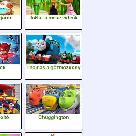
járőr
JoNaLu mese videók
sök
Thomas a gőzmozdony
oltó
Chuggington