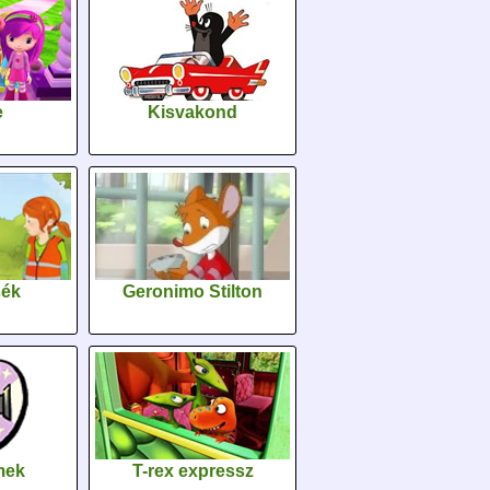
e
Kisvakond
sék
Geronimo Stilton
lmek
T-rex expressz