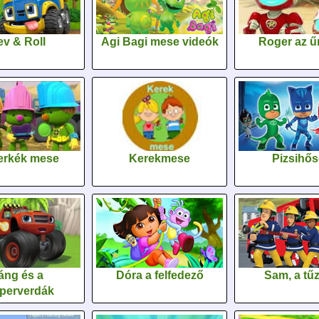
v & Roll
Agi Bagi mese videók
Roger az űr
erkék mese
Kerekmese
Pizsihő
áng és a
Dóra a felfedező
Sam, a tűz
perverdák