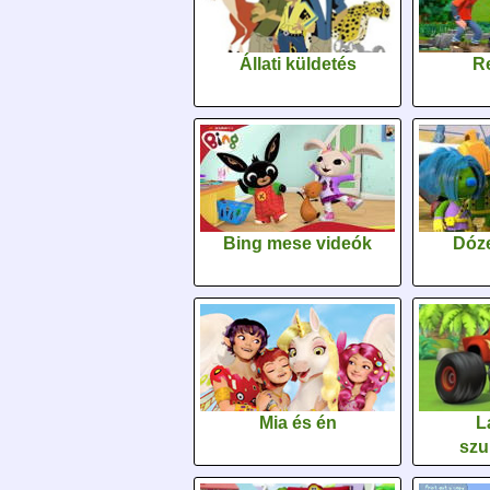
Állati küldetés
Re
Bing mese videók
Dóz
Mia és én
L
szu