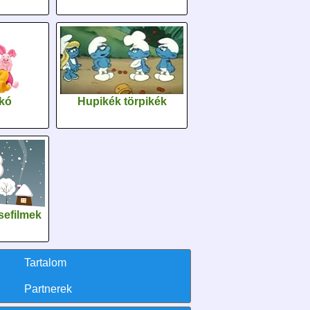
kó
Hupikék törpikék
sefilmek
Tartalom
Partnerek