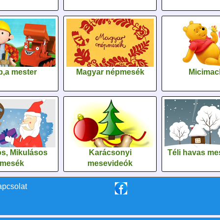
,a mester
Magyar népmesék
Micimac
s, Mikulásos
Karácsonyi
Téli havas me
mesék
mesevideók
apcsolat