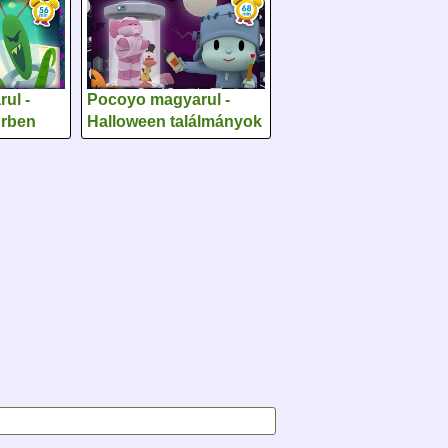
ul -
Pocoyo magyarul -
űrben
Halloween találmányok