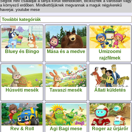
Segítik Rev családját a tanya körüli teendőkben, bicikliznek a városban vagy
a környező erdőben. Mindkettőjüknek megvannak a maguk négykerekű
haverjai. youtube mese
További kategóriák
Bluey és Bingo
Mása és a medve
Umizoomi
rajzfilmek
Húsvéti mesék
Tavaszi mesék
Állati küldetés
Rev & Roll
Agi Bagi mese
Roger az űrjárőr