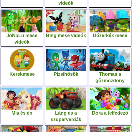
videók
JoNaLu mese
Bing mese videók
Dózerkék mese
videók
Kerekmese
Pizsihősök
Thomas a
gőzmozdony
Mia és én
Láng és a
Dóra a felfedező
szuperverdák