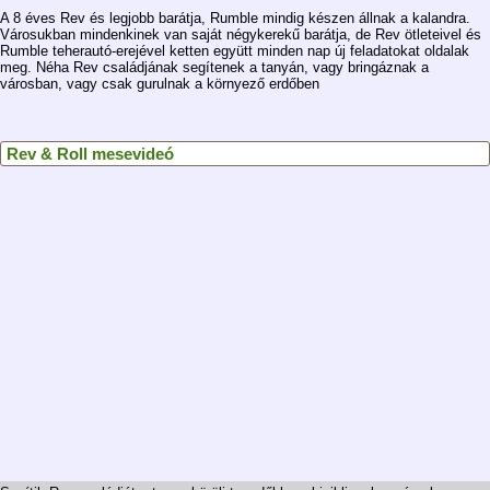
A 8 éves Rev és legjobb barátja, Rumble mindig készen állnak a kalandra.
Városukban mindenkinek van saját négykerekű barátja, de Rev ötleteivel és
Rumble teherautó-erejével ketten együtt minden nap új feladatokat oldalak
meg. Néha Rev családjának segítenek a tanyán, vagy bringáznak a
városban, vagy csak gurulnak a környező erdőben
Rev & Roll mesevideó