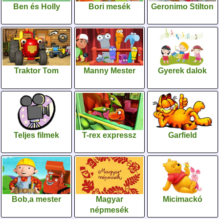
Ben és Holly
Bori mesék
Geronimo Stilton
Traktor Tom
Manny Mester
Gyerek dalok
Teljes filmek
T-rex expressz
Garfield
Bob,a mester
Magyar
Micimackó
népmesék