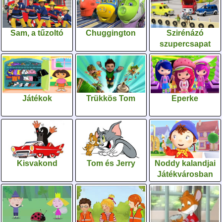
Sam, a tűzoltó
Chuggington
Szirénázó
szupercsapat
Játékok
Trükkös Tom
Eperke
Kisvakond
Tom és Jerry
Noddy kalandjai
Játékvárosban