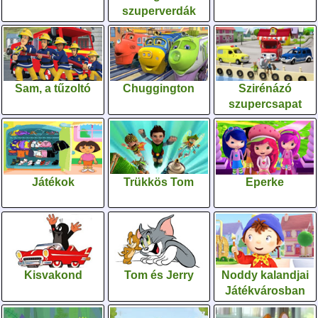
szuperverdák
Sam, a tűzoltó
Chuggington
Szirénázó
szupercsapat
Játékok
Trükkös Tom
Eperke
Kisvakond
Tom és Jerry
Noddy kalandjai
Játékvárosban