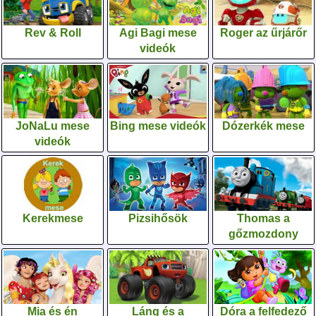
Rev & Roll
Agi Bagi mese
Roger az űrjárőr
videók
JoNaLu mese
Bing mese videók
Dózerkék mese
videók
Kerekmese
Pizsihősök
Thomas a
gőzmozdony
Mia és én
Láng és a
Dóra a felfedező