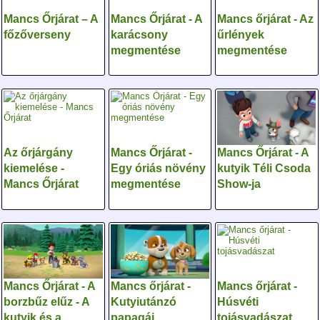
Mancs Őrjárat – A
Mancs Őrjárat - A
Mancs őrjárat - Az
főzőverseny
karácsony
űrlények
megmentése
megmentése
Az őrjárgány
Mancs Őrjárat -
Mancs Őrjárat - A
kiemelése -
Egy óriás növény
kutyik Téli Csoda
Mancs Őrjárat
megmentése
Show-ja
Mancs Őrjárat - A
Mancs őrjárat -
Mancs őrjárat -
borzbűz elűz - A
Kutyiutánzó
Húsvéti
kutyik és a
papagáj
tojásvadászat