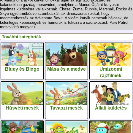
A Mancs őrjárat - A kutyik dinókkal ugatnak egy szórakoztató és
kalandokban gazdag mesevideó, amelyben a Mancs Őrjárat kutyusai
izgalmas küldetésre vállalkoznak. Chase, Zuma, Rubble, Marshall, Rocky és
Skye együttműködve szembeszállnak dinoszauruszokkal, hogy
megmenthessék az Adventure Bay-t. A vidám kutyik nemcsak bájosak, de
különleges képességeik és humoruk is fokozza a szórakozást. Paw Patrol
mesevideó magyarul.
További kategóriák
Bluey és Bingo
Mása és a medve
Umizoomi
rajzfilmek
Húsvéti mesék
Tavaszi mesék
Állati küldetés