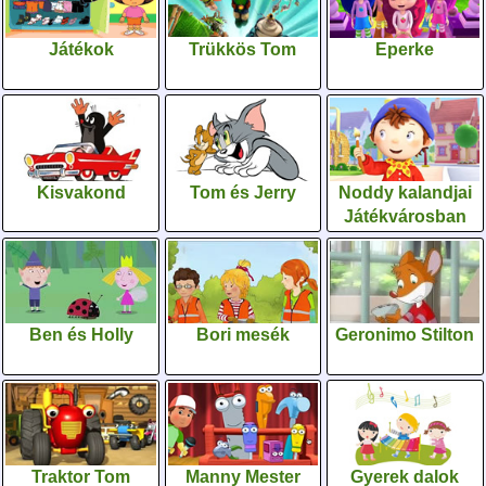
Játékok
Trükkös Tom
Eperke
Kisvakond
Tom és Jerry
Noddy kalandjai
Játékvárosban
Ben és Holly
Bori mesék
Geronimo Stilton
Traktor Tom
Manny Mester
Gyerek dalok