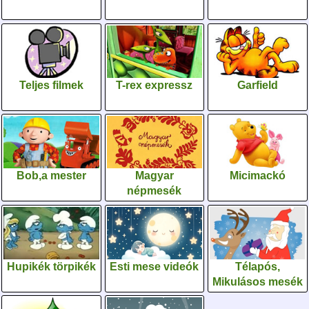
Teljes filmek
T-rex expressz
Garfield
Bob,a mester
Magyar
Micimackó
népmesék
Hupikék törpikék
Esti mese videók
Télapós,
Mikulásos mesék