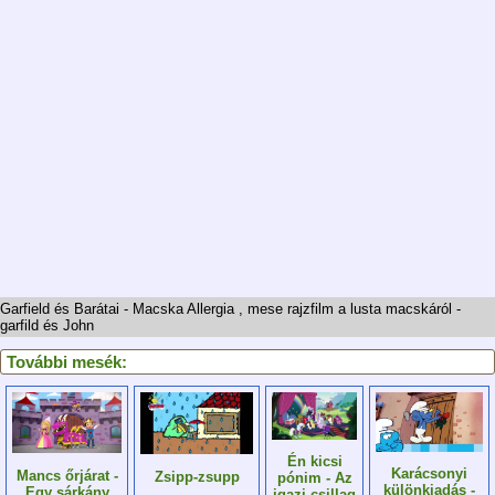
Garfield és Barátai - Macska Allergia , mese rajzfilm a lusta macskáról -
garfild és John
További mesék:
Én kicsi
Karácsonyi
Mancs őrjárat -
Zsipp-zsupp
pónim - Az
különkiadás -
Egy sárkány
igazi csillag