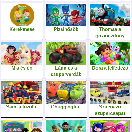
Kerekmese
Pizsihősök
Thomas a
gőzmozdony
Mia és én
Láng és a
Dóra a felfedező
szuperverdák
Sam, a tűzoltó
Chuggington
Szirénázó
szupercsapat