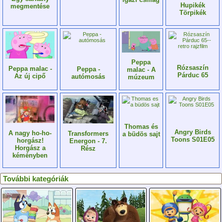
Hupikék
megmentése
Törpikék
Peppa
Rózsaszín
Peppa malac -
Peppa -
malac - A
Párduc 65
Az új cipő
autómosás
múzeum
Thomas és
Angry Birds
A nagy ho-ho-
Transformers
a büdös sajt
Toons S01E05
horgász!
Energon - 7.
Horgász a
Rész
kéményben
További kategóriák