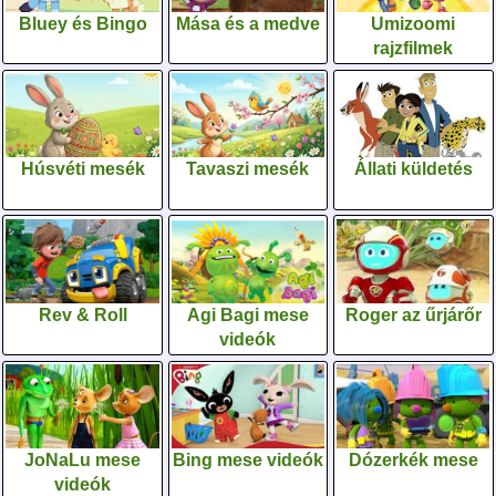
Bluey és Bingo
Mása és a medve
Umizoomi
rajzfilmek
Húsvéti mesék
Tavaszi mesék
Állati küldetés
Rev & Roll
Agi Bagi mese
Roger az űrjárőr
videók
JoNaLu mese
Bing mese videók
Dózerkék mese
videók