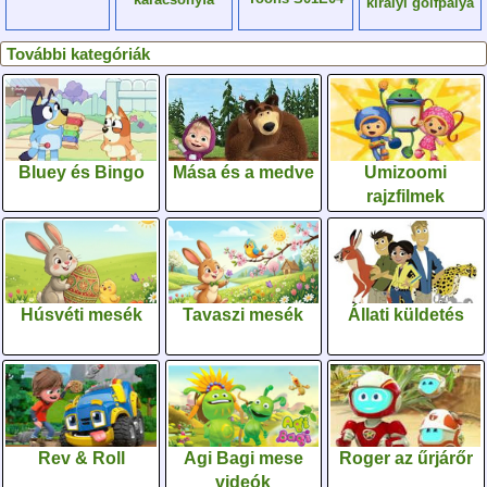
királyi golfpálya
További kategóriák
Bluey és Bingo
Mása és a medve
Umizoomi
rajzfilmek
Húsvéti mesék
Tavaszi mesék
Állati küldetés
Rev & Roll
Agi Bagi mese
Roger az űrjárőr
videók