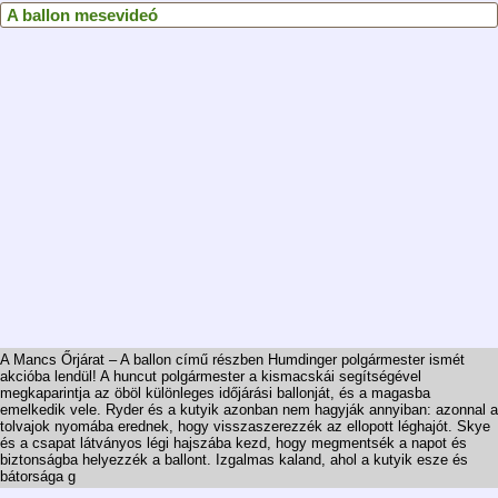
A ballon mesevideó
A Mancs Őrjárat – A ballon című részben Humdinger polgármester ismét
akcióba lendül! A huncut polgármester a kismacskái segítségével
megkaparintja az öböl különleges időjárási ballonját, és a magasba
emelkedik vele. Ryder és a kutyik azonban nem hagyják annyiban: azonnal a
tolvajok nyomába erednek, hogy visszaszerezzék az ellopott léghajót. Skye
és a csapat látványos légi hajszába kezd, hogy megmentsék a napot és
biztonságba helyezzék a ballont. Izgalmas kaland, ahol a kutyik esze és
bátorsága g