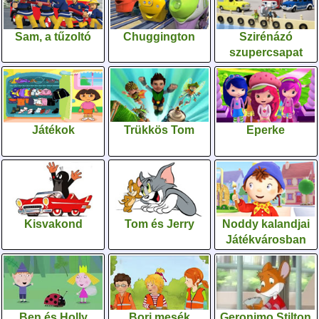
Sam, a tűzoltó
Chuggington
Szirénázó
szupercsapat
Játékok
Trükkös Tom
Eperke
Kisvakond
Tom és Jerry
Noddy kalandjai
Játékvárosban
Ben és Holly
Bori mesék
Geronimo Stilton