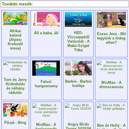
További mesék:
Afrikai
H2O:
Áll a baba, áll
Eszes Jess - Mit
kaland
Vízcseppből
tegyünk a hideg
(Alpesi
Varázslat - A
ellen?
Krokodil
Mako-Sziget
mese)
Titka
Tom és Jerry
Barbie - Barbie
Falusi
MioMao - A
Kirándulás
butikja
hangverseny
dinoszaurusz
és néhány
rádulás
Pá-pá - Bing
Angry Birds
MioMao - A
Ben és Holly - A
Toons S01E04
karácsonyfa