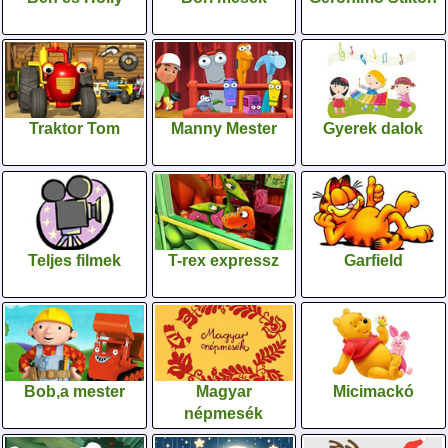
Traktor Tom
Manny Mester
Gyerek dalok
Teljes filmek
T-rex expressz
Garfield
Bob,a mester
Magyar
Micimackó
népmesék