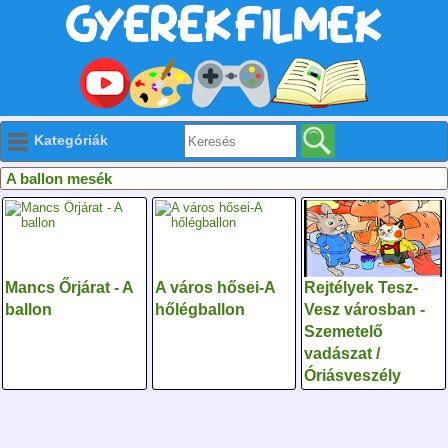
Kategóriák
A ballon mesék
Mancs Őrjárat - A
A város hősei-A
Rejtélyek Tesz-
ballon
hőlégballon
Vesz városban -
Szemetelő
vadászat /
Óriásveszély