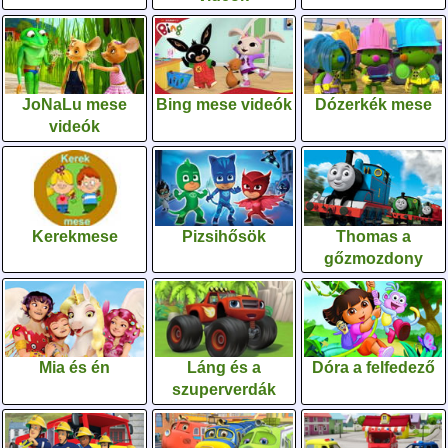
JoNaLu mese
Bing mese videók
Dózerkék mese
videók
Kerekmese
Pizsihősök
Thomas a
gőzmozdony
Mia és én
Láng és a
Dóra a felfedező
szuperverdák