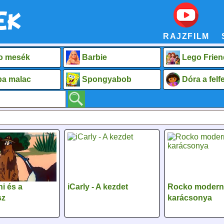
RAJZFILM
o mesék
Barbie
Lego Frien
a malac
Spongyabob
Dóra a fel
i és a
iCarly - A kezdet
Rocko modern
sz
karácsonya