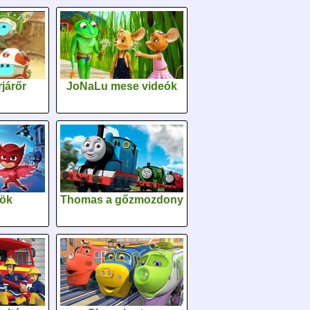
járőr
JoNaLu mese videók
sök
Thomas a gőzmozdony