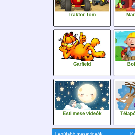
Traktor Tom
Man
Garfield
Bob
Esti mese videók
Télapó
Legújabb mesevideók
K