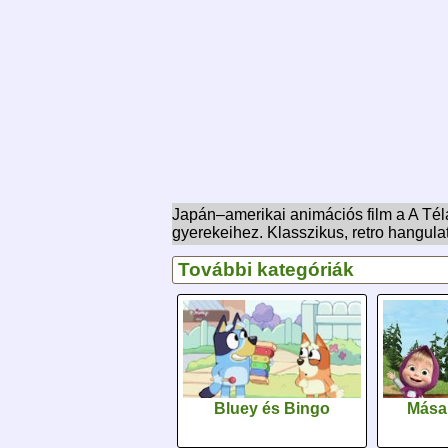
Japán–amerikai animációs film a A Tél
gyerekeihez. Klasszikus, retro hangulat
További kategóriák
Bluey és Bingo
Mása