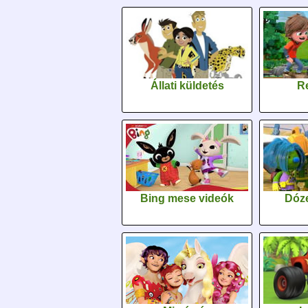
Állati küldetés
Re
Bing mese videók
Dóz