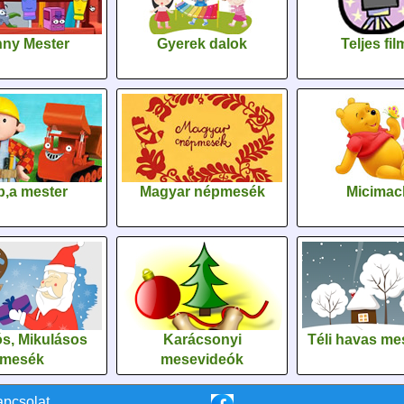
ny Mester
Gyerek dalok
Teljes fi
,a mester
Magyar népmesék
Micimac
s, Mikulásos
Karácsonyi
Téli havas me
mesék
mesevideók
apcsolat