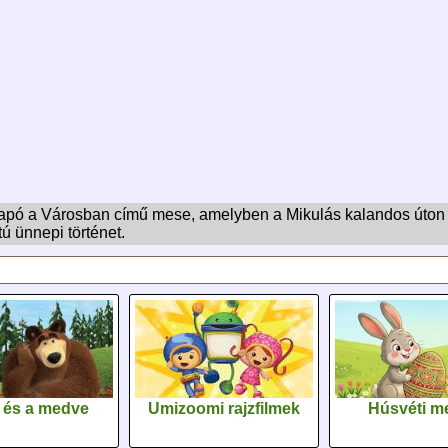
apó a Városban című mese, amelyben a Mikulás kalandos úton ju
ú ünnepi történet.
 és a medve
Umizoomi rajzfilmek
Húsvéti m