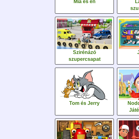
Mia és én
L
szu
Szirénázó
szupercsapat
Tom és Jerry
Nodd
Ját