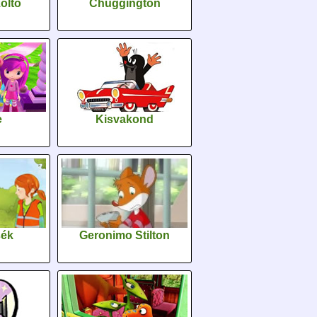
oltó
Chuggington
e
Kisvakond
sék
Geronimo Stilton