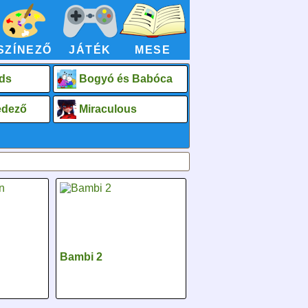
SZÍNEZŐ
JÁTÉK
MESE
ds
Bogyó és Babóca
fedező
Miraculous
Bambi 2