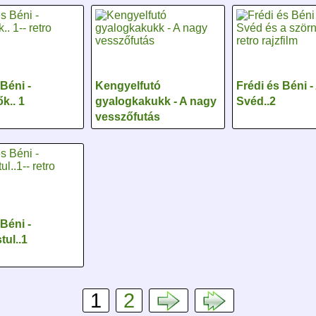
 Béni -
Kengyelfutó
Frédi és Béni -
k.. 1
gyalogkakukk - A nagy
Svéd..2
vesszőfutás
 Béni -
tul..1
1
2