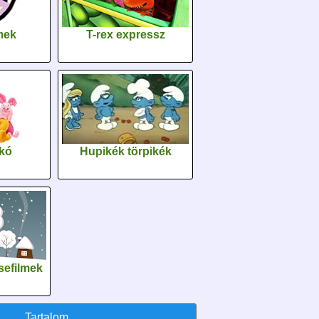
lmek
T-rex expressz
kó
Hupikék törpikék
sefilmek
Tartalom