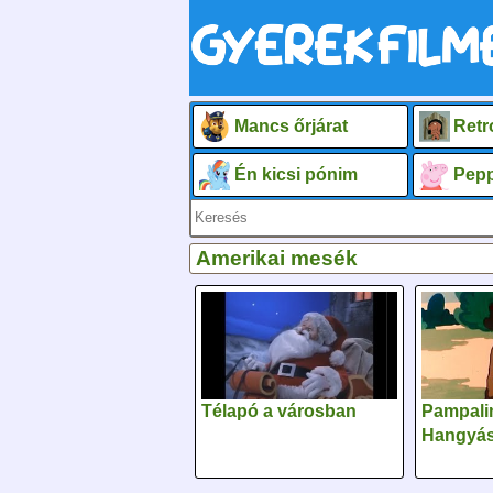
Mancs őrjárat
Retr
Én kicsi pónim
Pepp
Amerikai mesék
Télapó a városban
Pampalin
Hangyá