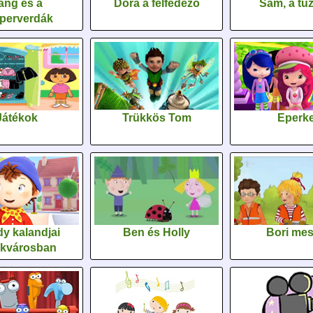
áng és a
Dóra a felfedező
Sam, a tűz
perverdák
Játékok
Trükkös Tom
Eperk
y kalandjai
Ben és Holly
Bori me
ékvárosban