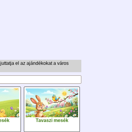
ttatja el az ajándékokat a város
esék
Tavaszi mesék