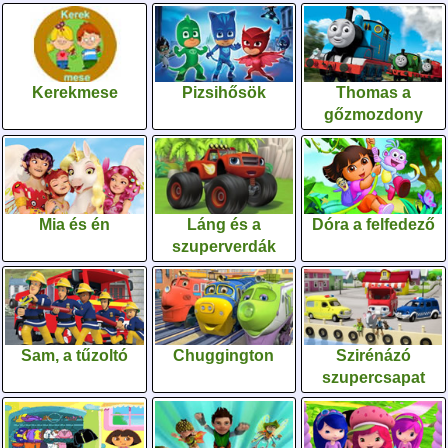
Kerekmese
Pizsihősök
Thomas a
gőzmozdony
Mia és én
Láng és a
Dóra a felfedező
szuperverdák
Sam, a tűzoltó
Chuggington
Szirénázó
szupercsapat