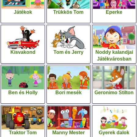
Játékok
Trükkös Tom
Eperke
Kisvakond
Tom és Jerry
Noddy kalandjai
Játékvárosban
Ben és Holly
Bori mesék
Geronimo Stilton
Traktor Tom
Manny Mester
Gyerek dalok