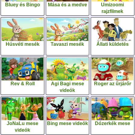
Bluey és Bingo
Mása és a medve
Umizoomi
rajzfilmek
Húsvéti mesék
Tavaszi mesék
Állati küldetés
Rev & Roll
Agi Bagi mese
Roger az űrjárőr
videók
JoNaLu mese
Bing mese videók
Dózerkék mese
videók