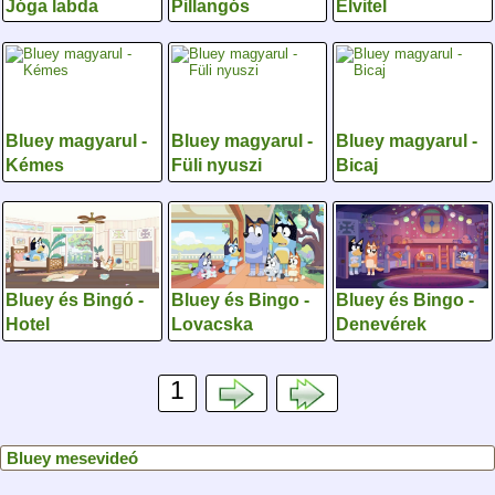
Jóga labda
Pillangós
Elvitel
Bluey magyarul -
Bluey magyarul -
Bluey magyarul -
Kémes
Füli nyuszi
Bicaj
Bluey és Bingó -
Bluey és Bingo -
Bluey és Bingo -
Hotel
Lovacska
Denevérek
1
Bluey mesevideó