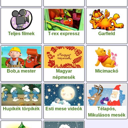
Teljes filmek
T-rex expressz
Garfield
Bob,a mester
Magyar
Micimackó
népmesék
Hupikék törpikék
Esti mese videók
Télapós,
Mikulásos mesék