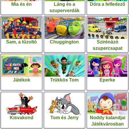
Mia és én
Láng és a
Dóra a felfedező
szuperverdák
Sam, a tűzoltó
Chuggington
Szirénázó
szupercsapat
Játékok
Trükkös Tom
Eperke
Kisvakond
Tom és Jerry
Noddy kalandjai
Játékvárosban