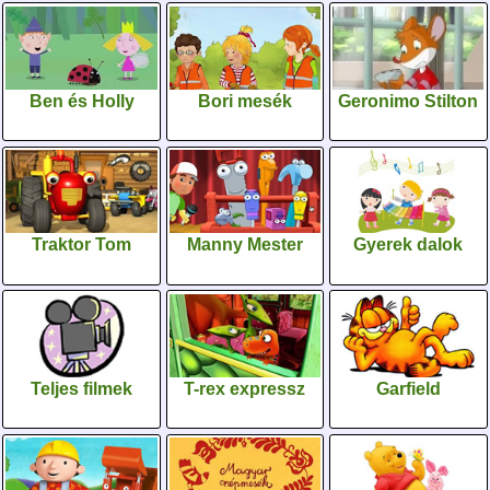
Ben és Holly
Bori mesék
Geronimo Stilton
Traktor Tom
Manny Mester
Gyerek dalok
Teljes filmek
T-rex expressz
Garfield