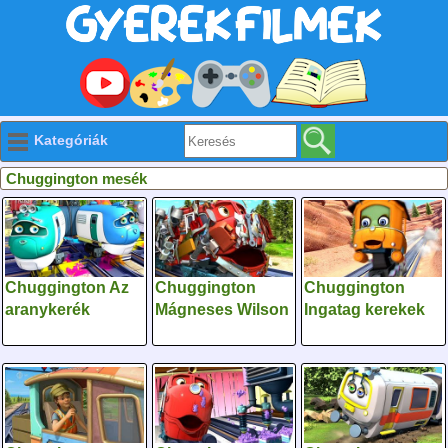
Kategóriák
Chuggington mesék
Chuggington Az
Chuggington
Chuggington
aranykerék
Mágneses Wilson
Ingatag kerekek