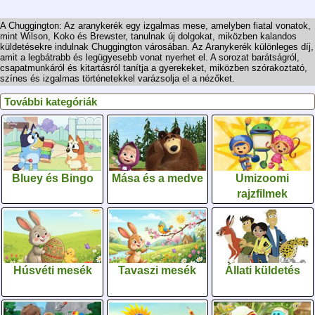
A Chuggington: Az aranykerék egy izgalmas mese, amelyben fiatal vonatok,
mint Wilson, Koko és Brewster, tanulnak új dolgokat, miközben kalandos
küldetésekre indulnak Chuggington városában. Az Aranykerék különleges díj,
amit a legbátrabb és legügyesebb vonat nyerhet el. A sorozat barátságról,
csapatmunkáról és kitartásról tanítja a gyerekeket, miközben szórakoztató,
színes és izgalmas történetekkel varázsolja el a nézőket.
További kategóriák
Bluey és Bingo
Mása és a medve
Umizoomi
rajzfilmek
Húsvéti mesék
Tavaszi mesék
Állati küldetés