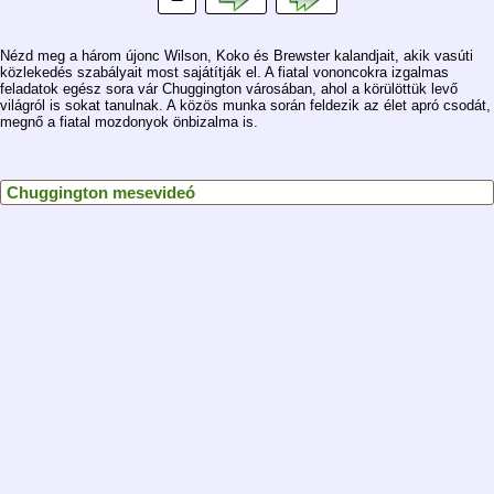
Nézd meg a három újonc Wilson, Koko és Brewster kalandjait, akik vasúti
közlekedés szabályait most sajátítják el. A fiatal vononcokra izgalmas
feladatok egész sora vár Chuggington városában, ahol a körülöttük levő
világról is sokat tanulnak. A közös munka során feldezik az élet apró csodát,
megnő a fiatal mozdonyok önbizalma is.
Chuggington mesevideó