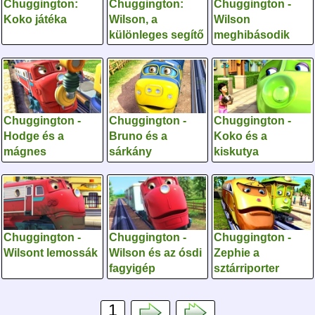
Chuggington:
Chuggington:
Chuggington -
Koko játéka
Wilson, a
Wilson
különleges segítő
meghibásodik
Chuggington -
Chuggington -
Chuggington -
Hodge és a
Bruno és a
Koko és a
mágnes
sárkány
kiskutya
Chuggington -
Chuggington -
Chuggington -
Wilsont lemossák
Wilson és az ósdi
Zephie a
fagyigép
sztárriporter
1