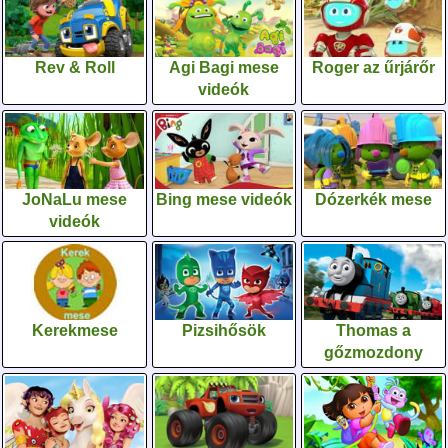
Rev & Roll
Agi Bagi mese
Roger az űrjárőr
videók
JoNaLu mese
Bing mese videók
Dózerkék mese
videók
Kerekmese
Pizsihősök
Thomas a
gőzmozdony