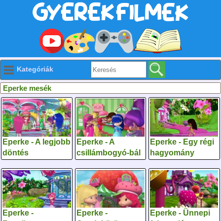
Kategóriák
Eperke mesék
Eperke - A legjobb
Eperke - A
Eperke - Egy régi
döntés
csillámbogyó-bál
hagyomány
Eperke -
Eperke -
Eperke - Ünnepi