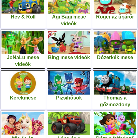
Rev & Roll
Agi Bagi mese
Roger az űrjárőr
videók
JoNaLu mese
Bing mese videók
Dózerkék mese
videók
Kerekmese
Pizsihősök
Thomas a
gőzmozdony