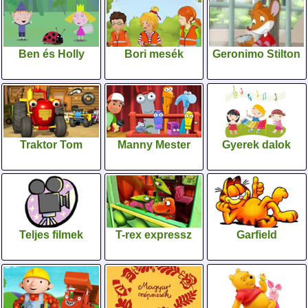
Ben és Holly
Bori mesék
Geronimo Stilton
Traktor Tom
Manny Mester
Gyerek dalok
Teljes filmek
T-rex expressz
Garfield