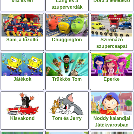
Mia és én
Láng és a
Dóra a felfedező
szuperverdák
Sam, a tűzoltó
Chuggington
Szirénázó
szupercsapat
Játékok
Trükkös Tom
Eperke
Kisvakond
Tom és Jerry
Noddy kalandjai
Játékvárosban