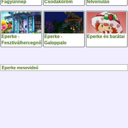
Fagyünnep
Csodaköröm
felvonulás
Eperke -
Eperke -
Eperke és barátai
Fesztiválhercegnő
Galoppalo
Eperke mesevideó