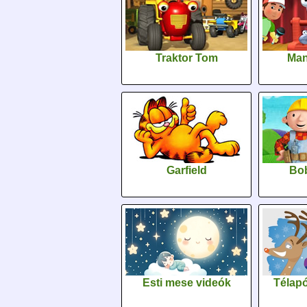
Traktor Tom
Man
Garfield
Bob
Esti mese videók
Télapó