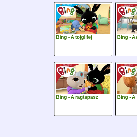
Bing - A tojglifej
Bing - Az
Bing - A ragtapasz
Bing - A