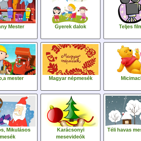
ny Mester
Gyerek dalok
Teljes fi
,a mester
Magyar népmesék
Micimac
s, Mikulásos
Karácsonyi
Téli havas me
mesék
mesevideók