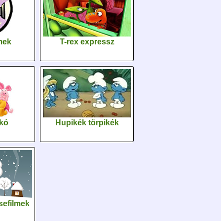
lmek
T-rex expressz
kó
Hupikék törpikék
sefilmek