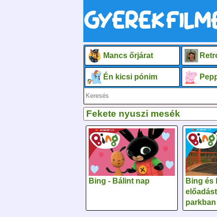
Mancs őrjárat
Retr
Én kicsi pónim
Pepp
Fekete nyuszi mesék
Bing - Bálint nap
Bing és 
előadást
parkban