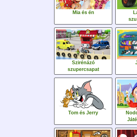
Mia és én
L
szu
Szirénázó
szupercsapat
Tom és Jerry
Nodd
Ját