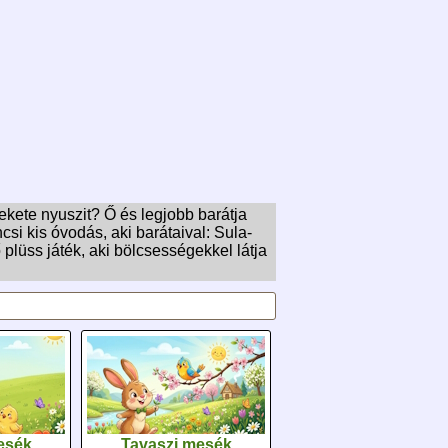
fekete nyuszit? Ő és legjobb barátja
csi kis óvodás, aki barátaival: Sula-
ő plüss játék, aki bölcsességekkel látja
esék
Tavaszi mesék