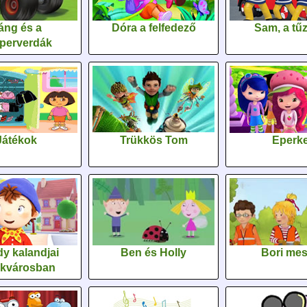
áng és a
Dóra a felfedező
Sam, a tűz
perverdák
Játékok
Trükkös Tom
Eperk
y kalandjai
Ben és Holly
Bori me
ékvárosban