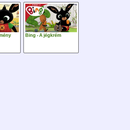
stmény
Bing - A jégkrém