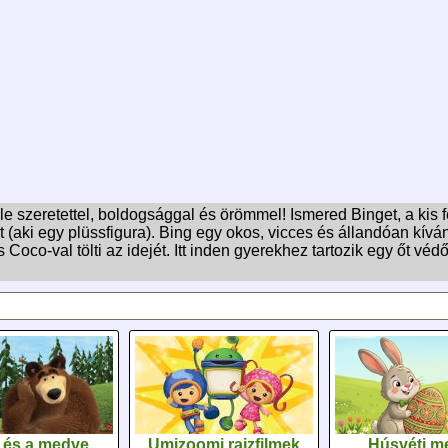
ele szeretettel, boldogsággal és örömmel! Ismered Binget, a kis 
 (aki egy plüssfigura). Bing egy okos, vicces és állandóan kíván
 Coco-val tölti az idejét. Itt inden gyerekhez tartozik egy őt véd
 és a medve
Umizoomi rajzfilmek
Húsvéti m