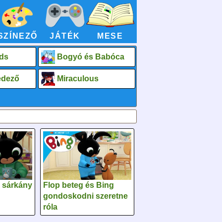
SZÍNEZŐ
JÁTÉK
MESE
ds
Bogyó és Babóca
fedező
Miraculous
A sárkány
Flop beteg és Bing
gondoskodni szeretne
róla