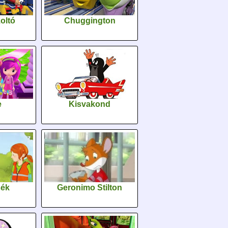
oltó
Chuggington
e
Kisvakond
sék
Geronimo Stilton