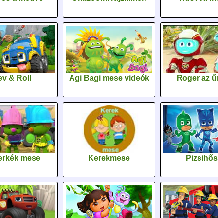
v & Roll
Agi Bagi mese videók
Roger az űr
erkék mese
Kerekmese
Pizsihő