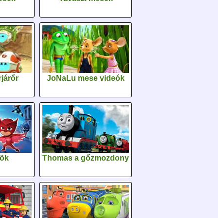
járőr
JoNaLu mese videók
sök
Thomas a gőzmozdony