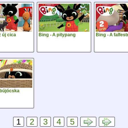
 új cica
Bing - A pitypang
Bing - A falfe
 bújócska
1
2
3
4
5