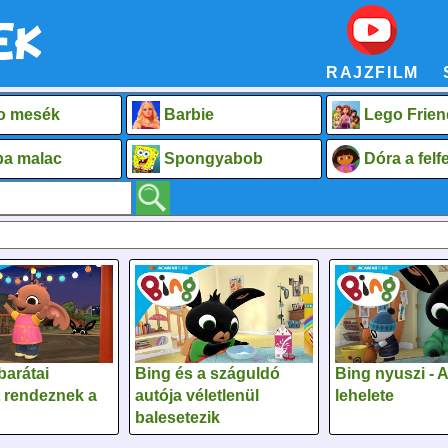
RAJZFILM
o mesék
Barbie
Lego Frien
a malac
Spongyabob
Dóra a fel
barátai
Bing és a száguldó
Bing nyuszi - 
 rendeznek a
autója véletlenül
lehelete
balesetezik