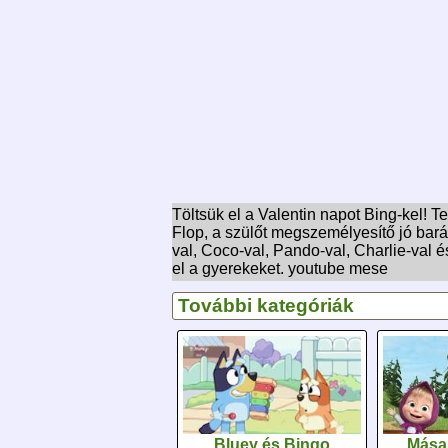
Töltsük el a Valentin napot Bing-kel! T
Flop, a szülőt megszemélyesítő jó barát
val, Coco-val, Pando-val, Charlie-val és
el a gyerekeket. youtube mese
További kategóriák
Bluey és Bingo
Mása