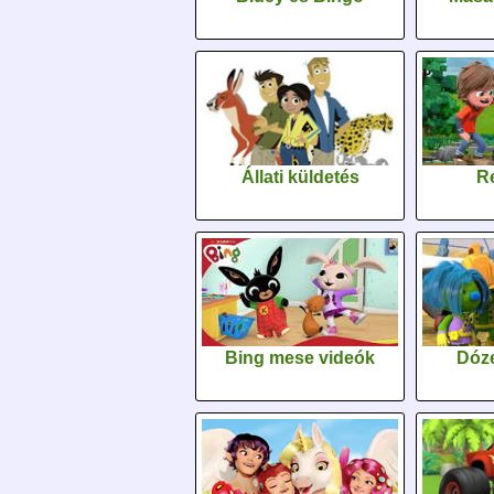
Állati küldetés
Re
Bing mese videók
Dóz