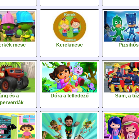
erkék mese
Kerekmese
Pizsihő
áng és a
Dóra a felfedező
Sam, a tűz
perverdák