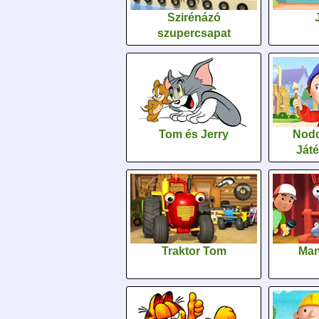
Szirénázó
szupercsapat
Tom és Jerry
Nodd
Ját
Traktor Tom
Man