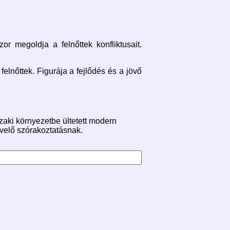
r megoldja a felnőttek konfliktusait.
elnőttek. Figurája a fejlődés és a jövő
zaki környezetbe ültetett modern
ívelő szórakoztatásnak.