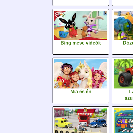
Bing mese videók
Dóz
Mia és én
L
szu