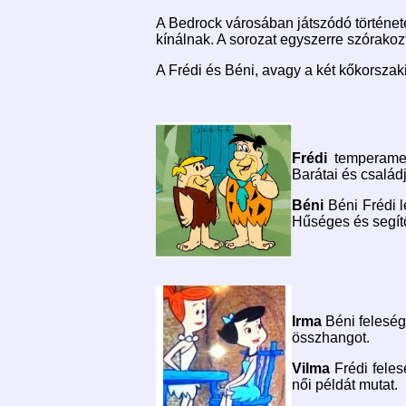
A Bedrock városában játszódó története
kínálnak. A sorozat egyszerre szórakoz
A Frédi és Béni, avagy a két kőkorszaki 
Frédi
temperament
Barátai és család
Béni
Béni Frédi l
Hűséges és segítő
Irma
Béni feleség
összhangot.
Vilma
Frédi feles
női példát mutat.