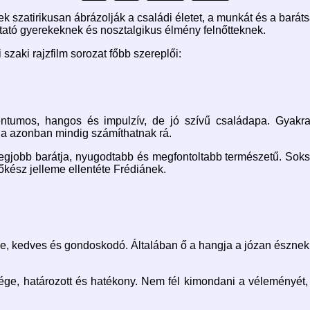
k szatirikusan ábrázolják a családi életet, a munkát és a bará
tató gyerekeknek és nosztalgikus élmény felnőtteknek.
szaki rajzfilm sorozat főbb szereplői:
umos, hangos és impulzív, de jó szívű családapa. Gyakran 
ja azonban mindig számíthatnak rá.
egjobb barátja, nyugodtabb és megfontoltabb természetű. Sokszo
kész jelleme ellentéte Frédiánek.
e, kedves és gondoskodó. Általában ő a hangja a józan észnek.
ége, határozott és hatékony. Nem fél kimondani a véleményét, 