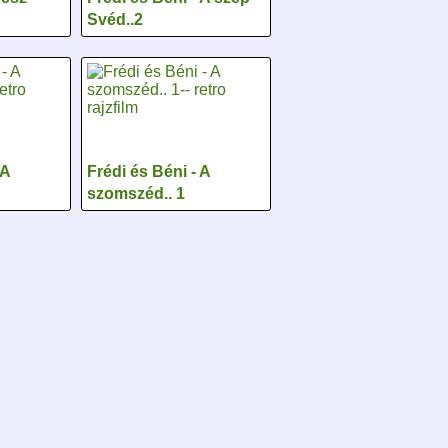
Svéd..2
 A
Frédi és Béni - A
szomszéd.. 1