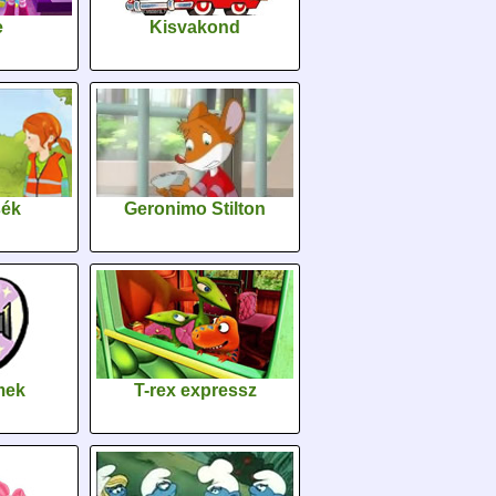
e
Kisvakond
sék
Geronimo Stilton
lmek
T-rex expressz