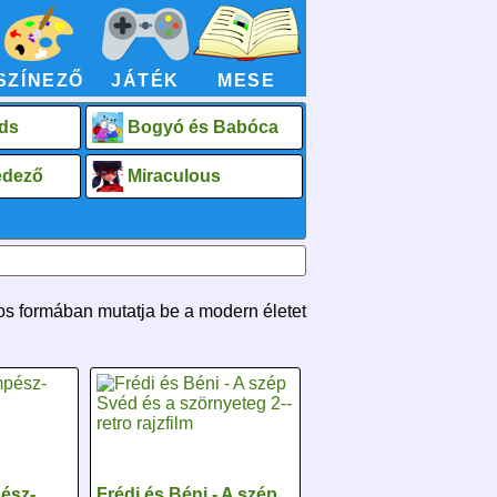
SZÍNEZŐ
JÁTÉK
MESE
ds
Bogyó és Babóca
fedező
Miraculous
ros formában mutatja be a modern életet
ész-
Frédi és Béni - A szép