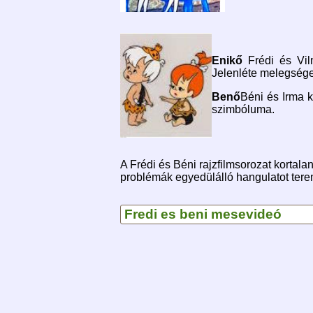
Enikő
Frédi és Vilm
Jelenléte melegséget
Benő
Béni és Irma k
szimbóluma.
A Frédi és Béni rajzfilmsorozat kortal
problémák egyedülálló hangulatot tere
Fredi es beni mesevideó