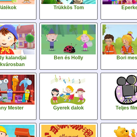
Játékok
Trükkös Tom
Eperk
y kalandjai
Ben és Holly
Bori me
ékvárosban
ny Mester
Gyerek dalok
Teljes fi