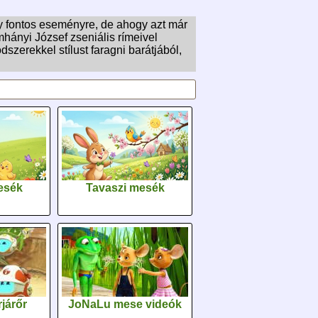
gy fontos eseményre, de ahogy azt már
hányi József zseniális rímeivel
zerekkel stílust faragni barátjából,
esék
Tavaszi mesék
járőr
JoNaLu mese videók