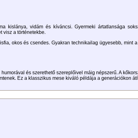
a kislánya, vidám és kíváncsi. Gyermeki ártatlansága sokszo
 visz a történetekbe.
isfia, okos és csendes. Gyakran technikailag ügyesebb, mint a f
an humorával és szerethető szereplőivel máig népszerű. A kőkors
mtenek. Ez a klasszikus mese kiváló példája a generációkon át