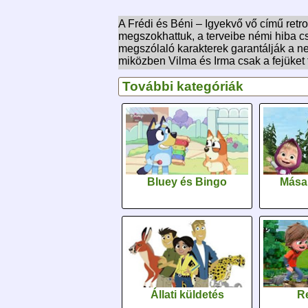
A Frédi és Béni – Igyekvő vő című ret
megszokhattuk, a terveibe némi hiba cs
megszólaló karakterek garantálják a ne
miközben Vilma és Irma csak a fejüket f
További kategóriák
Bluey és Bingo
Mása
Állati küldetés
Re