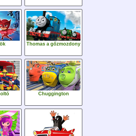
sök
Thomas a gőzmozdony
oltó
Chuggington