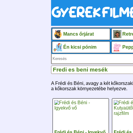
Mancs őrjárat
Retr
Én kicsi pónim
Pepp
Fredi es beni mesék
A Frédi és Béni, avagy a két kőkorszak
a kőkorszak környezetébe helyezve.
Frédi és Béni - Igyekvő
Frédi és