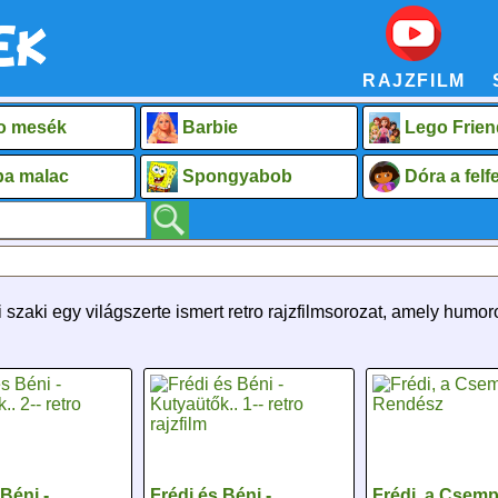
RAJZFILM
o mesék
Barbie
Lego Frien
a malac
Spongyabob
Dóra a fel
i szaki egy világszerte ismert retro rajzfilmsorozat, amely humo
 Béni -
Frédi és Béni -
Frédi, a Csemp