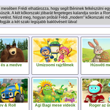
ro mesében Frédi elhatározza, hogy segít Béninek felkészülni e
úszik. A két kőkorszaki jóbarát fergeteges kalandja során a Rom
vetést. Nézd meg, hogyan próbál Frédi „modern” kőkorszaki móds
ogják a két szaki legújabb baklövéseit látva!
 és a medve
Umizoomi rajzfilmek
Húsvéti m
v & Roll
Agi Bagi mese videók
Roger az űr