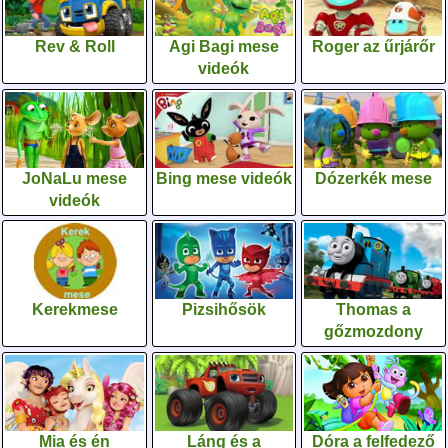
Rev & Roll
Agi Bagi mese
Roger az űrjárőr
videók
JoNaLu mese
Bing mese videók
Dózerkék mese
videók
Kerekmese
Pizsihősök
Thomas a
gőzmozdony
Mia és én
Láng és a
Dóra a felfedező