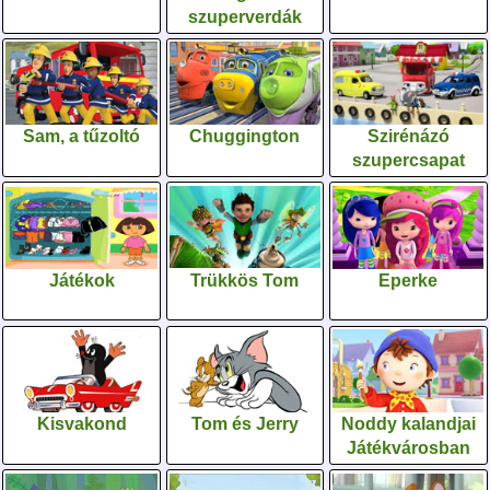
szuperverdák
Sam, a tűzoltó
Chuggington
Szirénázó
szupercsapat
Játékok
Trükkös Tom
Eperke
Kisvakond
Tom és Jerry
Noddy kalandjai
Játékvárosban