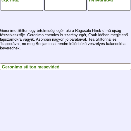
Geronimo Stilton egy értelmiségi egér, aki a Rágcsáló Hírek című újság
főszerkesztője. Geronimo csendes ls szerény egér, Csak időben megjelenő
lapszámokra vágyik. Azonban nagyon jó barátaival, Tea Stiltonnal és
Trappolával, no meg Benjaminnal rendre különböző veszélyes kalandokba
keverednek.
Geronimo stilton mesevideó