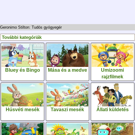
Geronimo Stilton: Tudós gyógyegér
További kategóriák
Bluey és Bingo
Mása és a medve
Umizoomi
rajzfilmek
Húsvéti mesék
Tavaszi mesék
Állati küldetés