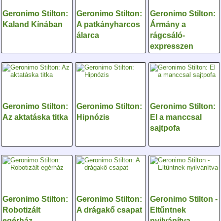
Geronimo Stilton:
Geronimo Stilton:
Geronimo Stilton:
Kaland Kínában
A patkányharcos
Ármány a
álarca
rágcsáló-
expresszen
Geronimo Stilton:
Geronimo Stilton:
Geronimo Stilton:
Az aktatáska titka
Hipnózis
El a manccsal
sajtpofa
Geronimo Stilton:
Geronimo Stilton:
Geronimo Stilton -
Robotizált
A drágakő csapat
Eltűntnek
egérház
nyilvánítva