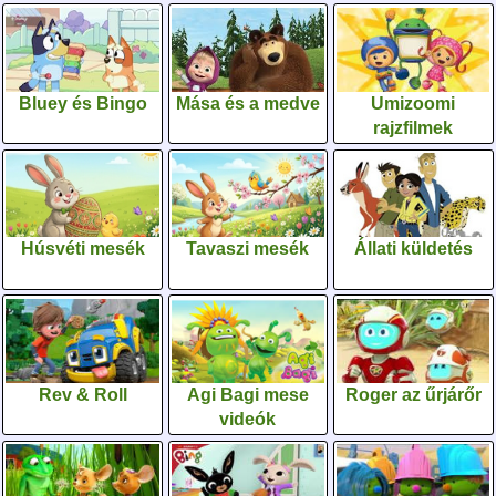
Bluey és Bingo
Mása és a medve
Umizoomi
rajzfilmek
Húsvéti mesék
Tavaszi mesék
Állati küldetés
Rev & Roll
Agi Bagi mese
Roger az űrjárőr
videók