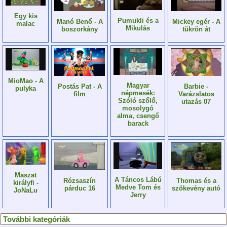
Egy kis
Pumukli és a
Manó Benő - A
Mickey egér - A
malac
Mikulás
boszorkány
tükrön át
MioMao - A
Magyar
Postás Pat - A
Barbie -
pulyka
népmesék:
film
Varázslatos
Szóló szőlő,
utazás 07
mosolygó
alma, csengő
barack
Maszat
A Táncos Lábú
Rózsaszín
Thomas és a
királyfi -
Medve Tom és
párduc 16
szökevény autó
JoNaLu
Jerry
További kategóriák