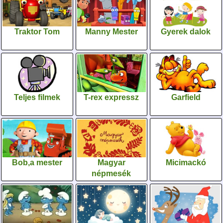
Traktor Tom
Manny Mester
Gyerek dalok
Teljes filmek
T-rex expressz
Garfield
Bob,a mester
Magyar
Micimackó
népmesék