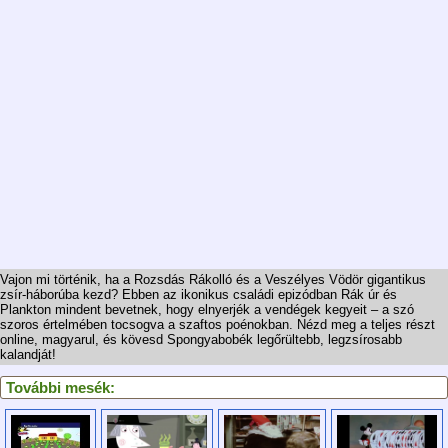
Vajon mi történik, ha a Rozsdás Rákolló és a Veszélyes Vödör gigantikus
zsír-háborúba kezd? Ebben az ikonikus családi epizódban Rák úr és
Plankton mindent bevetnek, hogy elnyerjék a vendégek kegyeit – a szó
szoros értelmében tocsogva a szaftos poénokban. Nézd meg a teljes részt
online, magyarul, és kövesd Spongyabobék legőrültebb, legzsírosabb
kalandját!
További mesék: