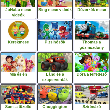
JoNaLu mese
Bing mese videók
Dózerkék mese
videók
Kerekmese
Pizsihősök
Thomas a
gőzmozdony
Mia és én
Láng és a
Dóra a felfedező
szuperverdák
Sam, a tűzoltó
Chuggington
Szirénázó