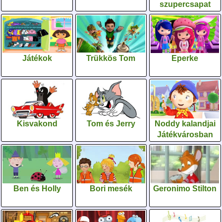
szupercsapat
Játékok
Trükkös Tom
Eperke
Kisvakond
Tom és Jerry
Noddy kalandjai
Játékvárosban
Ben és Holly
Bori mesék
Geronimo Stilton