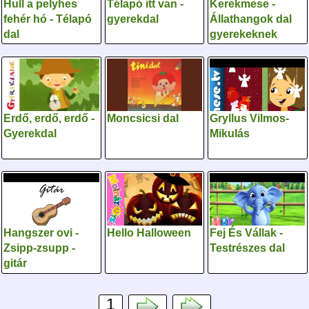
Hull a pelyhes
Télapó itt van -
Kerekmese -
fehér hó - Télapó
gyerekdal
Állathangok dal
dal
gyerekeknek
Erdő, erdő, erdő -
Moncsicsi dal
Gryllus Vilmos-
Gyerekdal
Mikulás
Hangszer ovi -
Hello Halloween
Fej És Vállak -
Zsipp-zsupp -
Testrészes dal
gitár
1