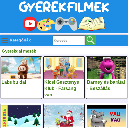
Kategóriák
Gyerekdal mesék
Labubu dal
Kicsi Gesztenye
Barney és barátai
Klub - Farsang
- Beszállás
van