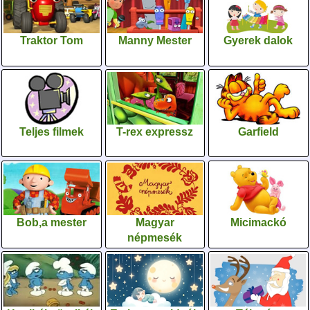
Traktor Tom
Manny Mester
Gyerek dalok
Teljes filmek
T-rex expressz
Garfield
Bob,a mester
Magyar
Micimackó
népmesék