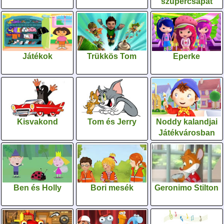
szupercsapat
Játékok
Trükkös Tom
Eperke
Kisvakond
Tom és Jerry
Noddy kalandjai
Játékvárosban
Ben és Holly
Bori mesék
Geronimo Stilton