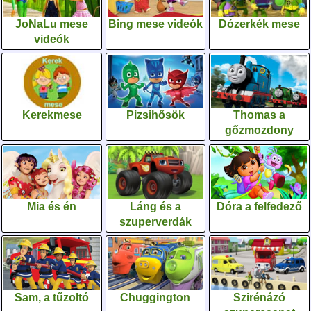
JoNaLu mese
Bing mese videók
Dózerkék mese
videók
Kerekmese
Pizsihősök
Thomas a
gőzmozdony
Mia és én
Láng és a
Dóra a felfedező
szuperverdák
Sam, a tűzoltó
Chuggington
Szirénázó