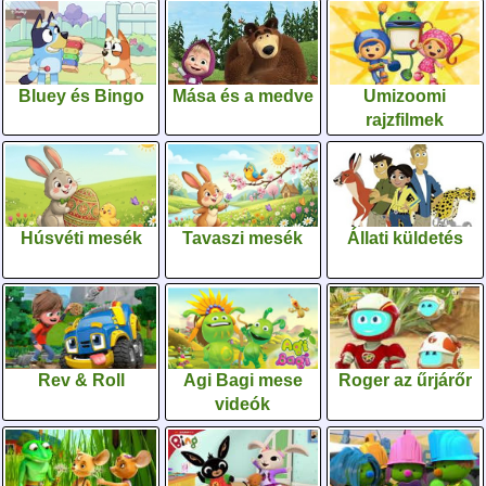
Bluey és Bingo
Mása és a medve
Umizoomi
rajzfilmek
Húsvéti mesék
Tavaszi mesék
Állati küldetés
Rev & Roll
Agi Bagi mese
Roger az űrjárőr
videók