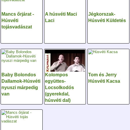
Mancs őrjárat -
A húsvéti Maci
Jégkorszak-
Húsvéti
Laci
Húsvéti Küldetés
tojásvadászat
Baby Bolondos
Kolompos
Tom és Jerry
Dallamok-Húsvéti
együttes-
Húsvéti Kacsa
nyuszi márpedig
Locsolkodós
van
(gyerekdal,
húsvéti dal)