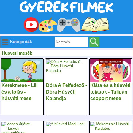
Kategóriák
Husveti mesék
Kerekmese - Lili
Dóra A Felfedező -
Klára és a húsvéti
és a tojás -
Dóra Húsvéti
tojások - Tulipán
húsvéti mese
Kalandja
csoport mese