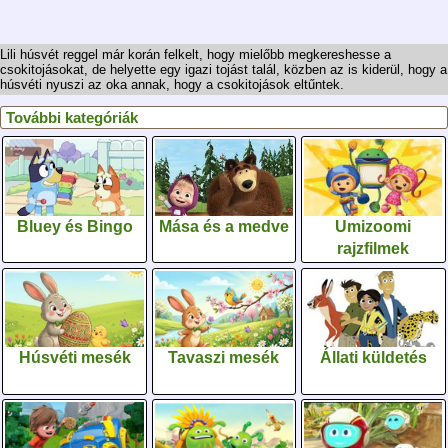
Lili húsvét reggel már korán felkelt, hogy mielőbb megkereshesse a
csokitojásokat, de helyette egy igazi tojást talál, közben az is kiderül, hogy a
húsvéti nyuszi az oka annak, hogy a csokitojások eltűntek.
További kategóriák
Bluey és Bingo
Mása és a medve
Umizoomi
rajzfilmek
Húsvéti mesék
Tavaszi mesék
Állati küldetés