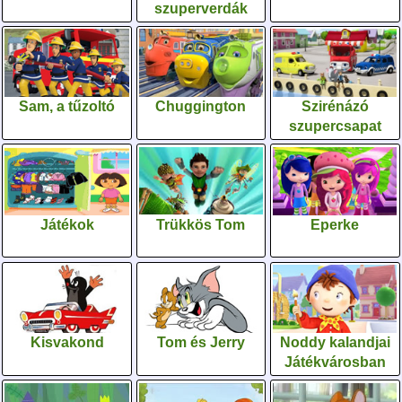
szuperverdák
Sam, a tűzoltó
Chuggington
Szirénázó
szupercsapat
Játékok
Trükkös Tom
Eperke
Kisvakond
Tom és Jerry
Noddy kalandjai
Játékvárosban