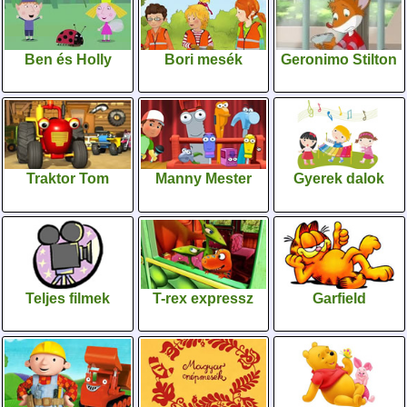
Ben és Holly
Bori mesék
Geronimo Stilton
Traktor Tom
Manny Mester
Gyerek dalok
Teljes filmek
T-rex expressz
Garfield