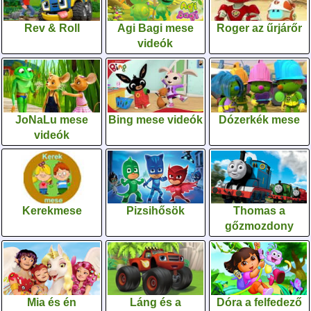
Rev & Roll
Agi Bagi mese
Roger az űrjárőr
videók
JoNaLu mese
Bing mese videók
Dózerkék mese
videók
Kerekmese
Pizsihősök
Thomas a
gőzmozdony
Mia és én
Láng és a
Dóra a felfedező