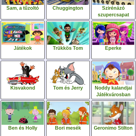
Sam, a tűzoltó
Chuggington
Szirénázó
szupercsapat
Játékok
Trükkös Tom
Eperke
Kisvakond
Tom és Jerry
Noddy kalandjai
Játékvárosban
Ben és Holly
Bori mesék
Geronimo Stilton