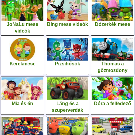
JoNaLu mese
Bing mese videók
Dózerkék mese
videók
Kerekmese
Pizsihősök
Thomas a
gőzmozdony
Mia és én
Láng és a
Dóra a felfedező
szuperverdák