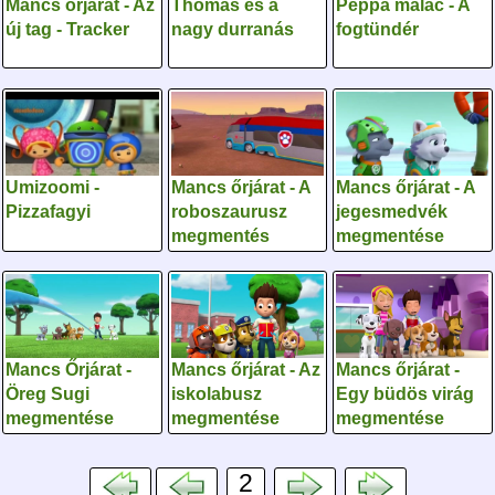
Mancs őrjárat - Az
Thomas és a
Peppa malac - A
új tag - Tracker
nagy durranás
fogtündér
Umizoomi -
Mancs őrjárat - A
Mancs őrjárat - A
Pizzafagyi
roboszaurusz
jegesmedvék
megmentés
megmentése
Mancs Őrjárat -
Mancs őrjárat - Az
Mancs őrjárat -
Öreg Sugi
iskolabusz
Egy büdös virág
megmentése
megmentése
megmentése
2