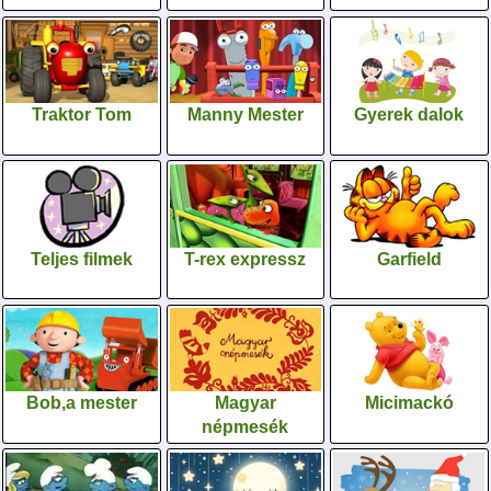
Traktor Tom
Manny Mester
Gyerek dalok
Teljes filmek
T-rex expressz
Garfield
Bob,a mester
Magyar
Micimackó
népmesék