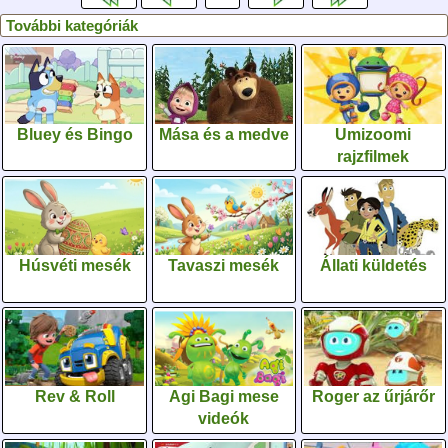
További kategóriák
Bluey és Bingo
Mása és a medve
Umizoomi
rajzfilmek
Húsvéti mesék
Tavaszi mesék
Állati küldetés
Rev & Roll
Agi Bagi mese
Roger az űrjárőr
videók