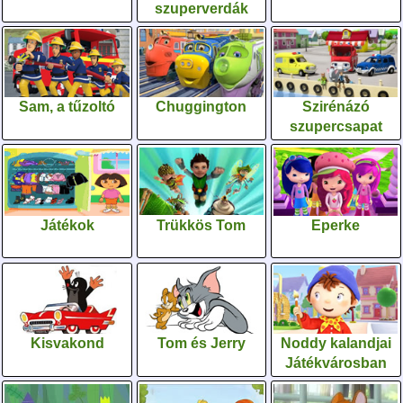
szuperverdák
Sam, a tűzoltó
Chuggington
Szirénázó
szupercsapat
Játékok
Trükkös Tom
Eperke
Kisvakond
Tom és Jerry
Noddy kalandjai
Játékvárosban