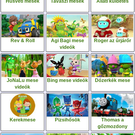
Húsvéti mesék
Tavaszi mesék
Állati küldetés
Rev & Roll
Agi Bagi mese
Roger az űrjárőr
videók
JoNaLu mese
Bing mese videók
Dózerkék mese
videók
Kerekmese
Pizsihősök
Thomas a
gőzmozdony