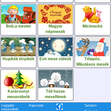
Bob,a mester
Magyar
Micimackó
népmesék
Hupikék törpikék
Esti mese videók
Télapós,
Mikulásos mesék
Karácsonyi
Téli havas
mesevideók
mesefilmek
Legújabb
Kapcsolat
Tartalom
mesevideók