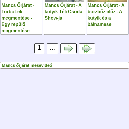
Mancs Őrjárat -
Mancs Őrjárat - A
Mancs Őrjárat - A
Turbot-ék
kutyik Téli Csoda
borzbűz elűz - A
megmentése -
Show-ja
kutyik és a
Egy repülő
bálnamese
megmentése
1
...
Mancs őrjárat mesevideó