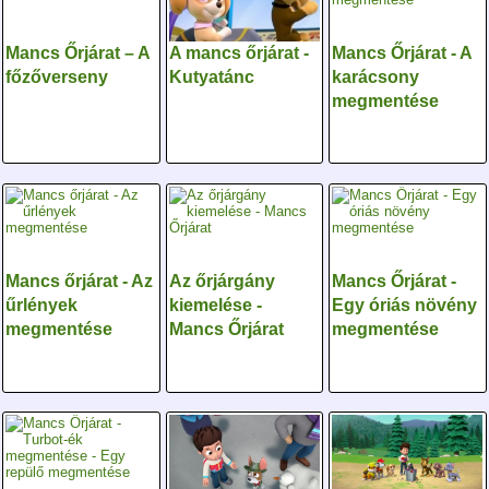
Mancs Őrjárat – A
A mancs őrjárat -
Mancs Őrjárat - A
főzőverseny
Kutyatánc
karácsony
megmentése
Mancs őrjárat - Az
Az őrjárgány
Mancs Őrjárat -
űrlények
kiemelése -
Egy óriás növény
megmentése
Mancs Őrjárat
megmentése