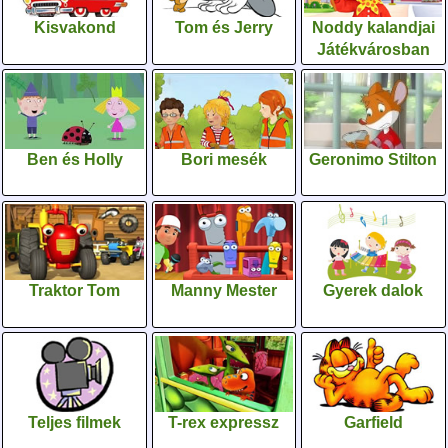
Kisvakond
Tom és Jerry
Noddy kalandjai
Játékvárosban
Ben és Holly
Bori mesék
Geronimo Stilton
Traktor Tom
Manny Mester
Gyerek dalok
Teljes filmek
T-rex expressz
Garfield