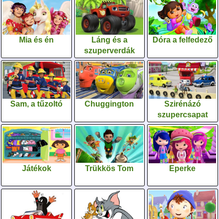
Mia és én
Láng és a
Dóra a felfedező
szuperverdák
Sam, a tűzoltó
Chuggington
Szirénázó
szupercsapat
Játékok
Trükkös Tom
Eperke