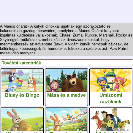
A Mancs őrjárat - A kutyik dinókkal ugatnak egy szórakoztató és
kalandokban gazdag mesevideó, amelyben a Mancs Őrjárat kutyusai
izgalmas küldetésre vállalkoznak. Chase, Zuma, Rubble, Marshall, Rocky és
Skye együttműködve szembeszállnak dinoszauruszokkal, hogy
megmenthessék az Adventure Bay-t. A vidám kutyik nemcsak bájosak, de
különleges képességeik és humoruk is fokozza a szórakozást. Paw Patrol
mesevideó magyarul.
További kategóriák
Bluey és Bingo
Mása és a medve
Umizoomi
rajzfilmek