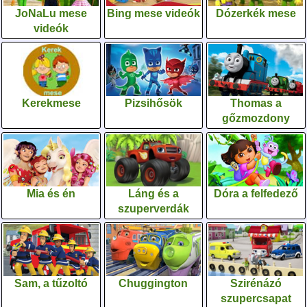
JoNaLu mese
Bing mese videók
Dózerkék mese
videók
Kerekmese
Pizsihősök
Thomas a
gőzmozdony
Mia és én
Láng és a
Dóra a felfedező
szuperverdák
Sam, a tűzoltó
Chuggington
Szirénázó
szupercsapat