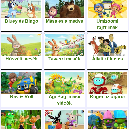
Bluey és Bingo
Mása és a medve
Umizoomi
rajzfilmek
Húsvéti mesék
Tavaszi mesék
Állati küldetés
Rev & Roll
Agi Bagi mese
Roger az űrjárőr
videók