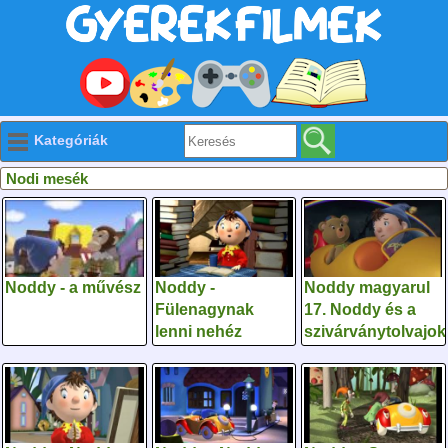
Kategóriák
Nodi mesék
Noddy - a művész
Noddy -
Noddy magyarul
Fülenagynak
17. Noddy és a
lenni nehéz
szivárványtolvajok