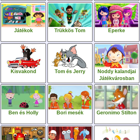
Játékok
Trükkös Tom
Eperke
Kisvakond
Tom és Jerry
Noddy kalandjai
Játékvárosban
Ben és Holly
Bori mesék
Geronimo Stilton