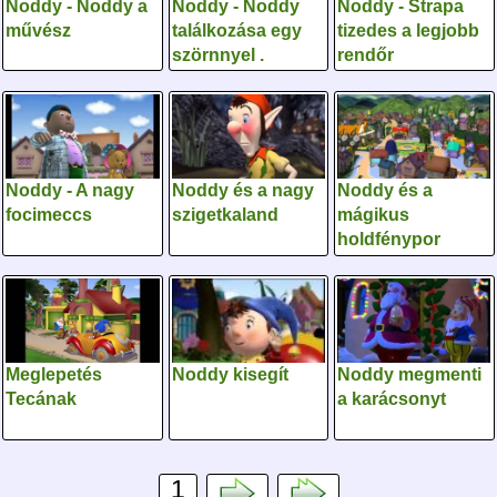
Noddy - Noddy a
Noddy - Noddy
Noddy - Strapa
művész
találkozása egy
tizedes a legjobb
szörnnyel .
rendőr
Noddy - A nagy
Noddy és a nagy
Noddy és a
focimeccs
szigetkaland
mágikus
holdfénypor
Meglepetés
Noddy kisegít
Noddy megmenti
Tecának
a karácsonyt
1