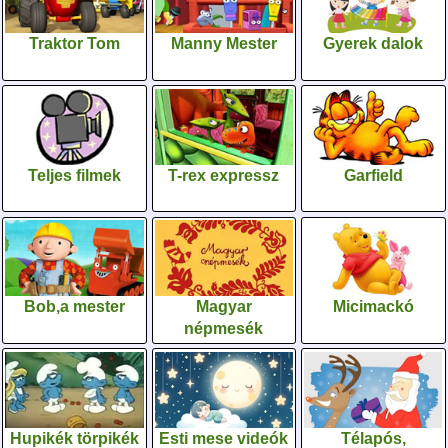
Traktor Tom
Manny Mester
Gyerek dalok
Teljes filmek
T-rex expressz
Garfield
Bob,a mester
Magyar
Micimackó
népmesék
Hupikék törpikék
Esti mese videók
Télapós,