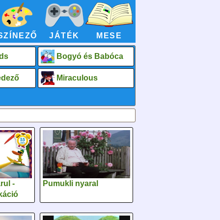
SZÍNEZŐ
JÁTÉK
MESE
ds
Bogyó és Babóca
fedező
Miraculous
ul -
Pumukli nyaral
káció