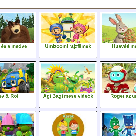
 és a medve
Umizoomi rajzfilmek
Húsvéti m
v & Roll
Agi Bagi mese videók
Roger az űr