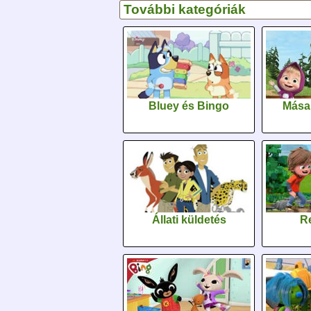
További kategóriák
Bluey és Bingo
Mása
Állati küldetés
Re