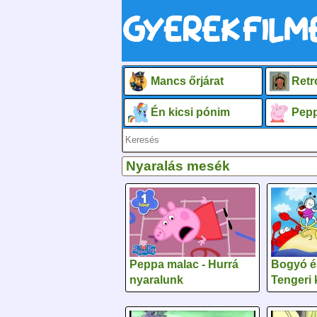
Mancs őrjárat
Retr
Én kicsi pónim
Pepp
Nyaralás mesék
Peppa malac - Hurrá
Bogyó é
nyaralunk
Tengeri 