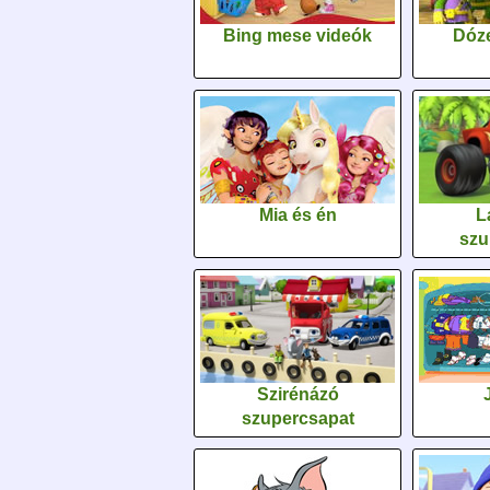
Bing mese videók
Dóz
Mia és én
L
szu
Szirénázó
szupercsapat