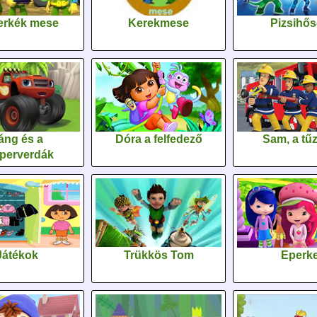
erkék mese
Kerekmese
Pizsihő
áng és a
Dóra a felfedező
Sam, a tűz
perverdák
Játékok
Trükkös Tom
Eperk