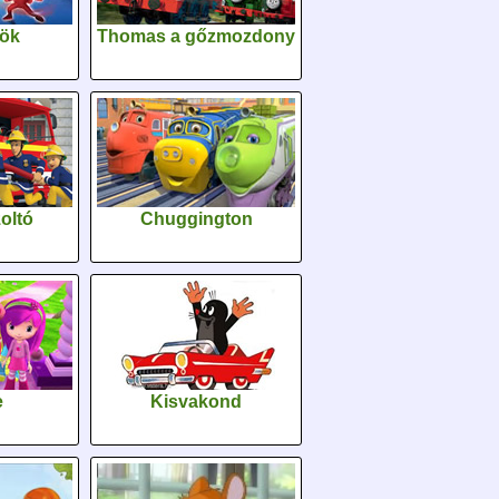
sök
Thomas a gőzmozdony
oltó
Chuggington
e
Kisvakond