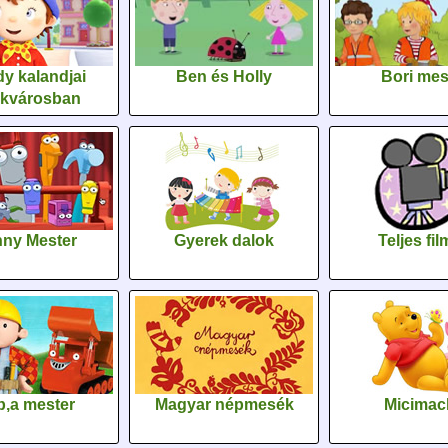
y kalandjai
Ben és Holly
Bori me
ékvárosban
ny Mester
Gyerek dalok
Teljes fi
,a mester
Magyar népmesék
Micimac