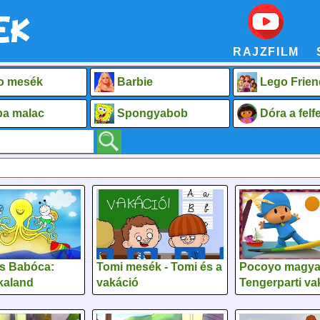
RAJZFILM
o mesék
Barbie
Lego Frien
a malac
Spongyabob
Dóra a fel
s Babóca:
Tomi mesék - Tomi és a
Pocoyo magyar
kaland
vakáció
Tengerparti va