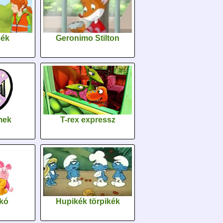
sék
Geronimo Stilton
lmek
T-rex expressz
kó
Hupikék törpikék