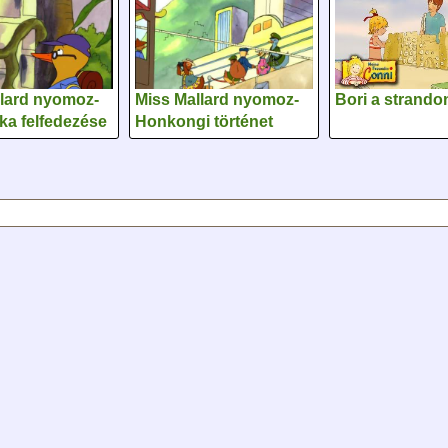
llard nyomoz-
Miss Mallard nyomoz-
Bori a strando
ka felfedezése
Honkongi történet