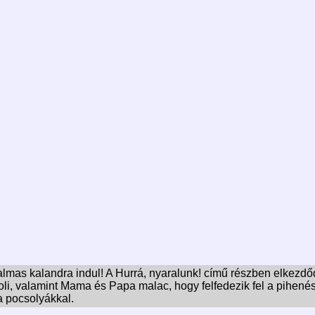
galmas kalandra indul! A Hurrá, nyaralunk! című részben elkezdő
, valamint Mama és Papa malac, hogy felfedezik fel a pihenés
a pocsolyákkal.