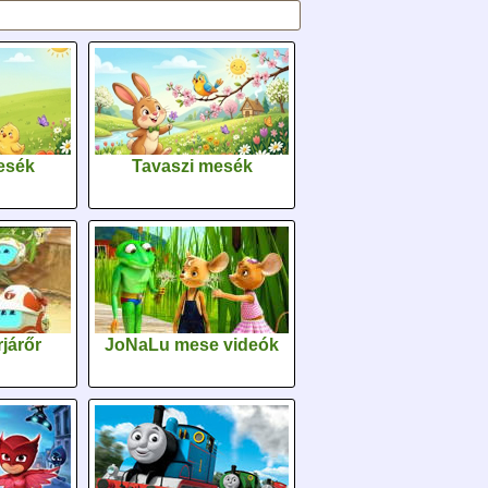
esék
Tavaszi mesék
járőr
JoNaLu mese videók