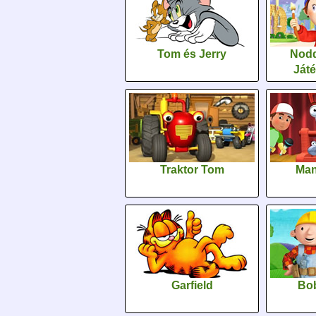
Tom és Jerry
Nodd
Ját
Traktor Tom
Man
Garfield
Bob