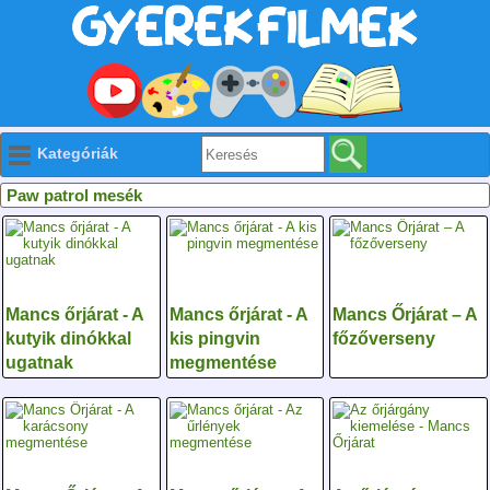
Kategóriák
Paw patrol mesék
Mancs őrjárat - A
Mancs őrjárat - A
Mancs Őrjárat – A
kutyik dinókkal
kis pingvin
főzőverseny
ugatnak
megmentése