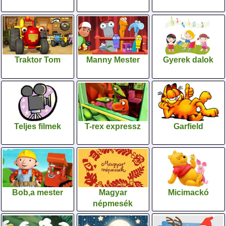
Traktor Tom
Manny Mester
Gyerek dalok
Teljes filmek
T-rex expressz
Garfield
Bob,a mester
Magyar
Micimackó
népmesék