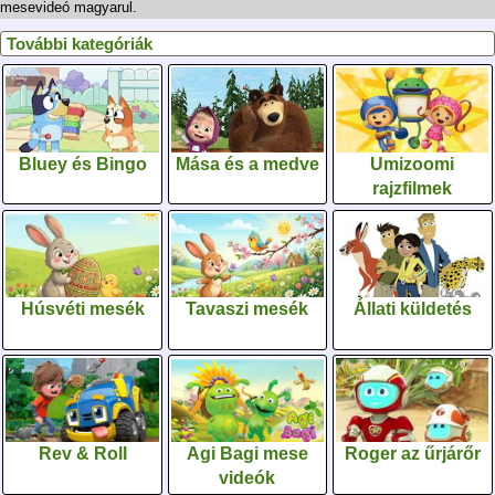
mesevideó magyarul.
További kategóriák
Bluey és Bingo
Mása és a medve
Umizoomi
rajzfilmek
Húsvéti mesék
Tavaszi mesék
Állati küldetés
Rev & Roll
Agi Bagi mese
Roger az űrjárőr
videók