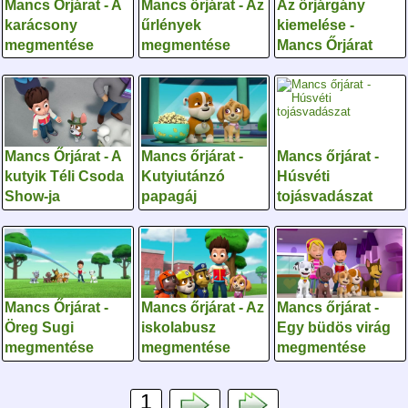
Mancs Őrjárat - A
Mancs őrjárat - Az
Az őrjárgány
karácsony
űrlények
kiemelése -
megmentése
megmentése
Mancs Őrjárat
Mancs Őrjárat - A
Mancs őrjárat -
Mancs őrjárat -
kutyik Téli Csoda
Kutyiutánzó
Húsvéti
Show-ja
papagáj
tojásvadászat
Mancs Őrjárat -
Mancs őrjárat - Az
Mancs őrjárat -
Öreg Sugi
iskolabusz
Egy büdös virág
megmentése
megmentése
megmentése
1