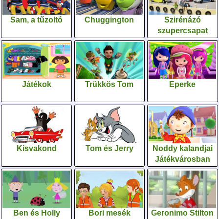
Sam, a tűzoltó
Chuggington
Szirénázó
szupercsapat
Játékok
Trükkös Tom
Eperke
Kisvakond
Tom és Jerry
Noddy kalandjai
Játékvárosban
Ben és Holly
Bori mesék
Geronimo Stilton