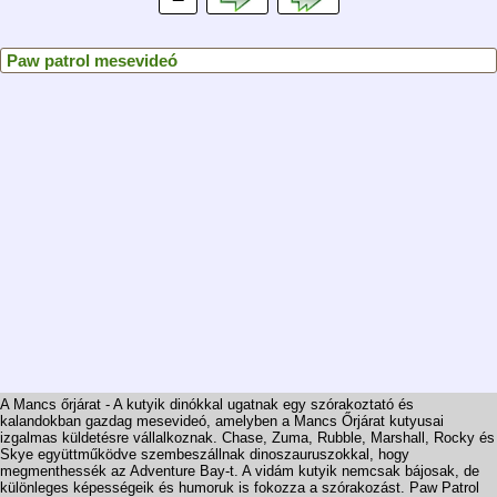
Paw patrol mesevideó
A Mancs őrjárat - A kutyik dinókkal ugatnak egy szórakoztató és
kalandokban gazdag mesevideó, amelyben a Mancs Őrjárat kutyusai
izgalmas küldetésre vállalkoznak. Chase, Zuma, Rubble, Marshall, Rocky és
Skye együttműködve szembeszállnak dinoszauruszokkal, hogy
megmenthessék az Adventure Bay-t. A vidám kutyik nemcsak bájosak, de
különleges képességeik és humoruk is fokozza a szórakozást. Paw Patrol