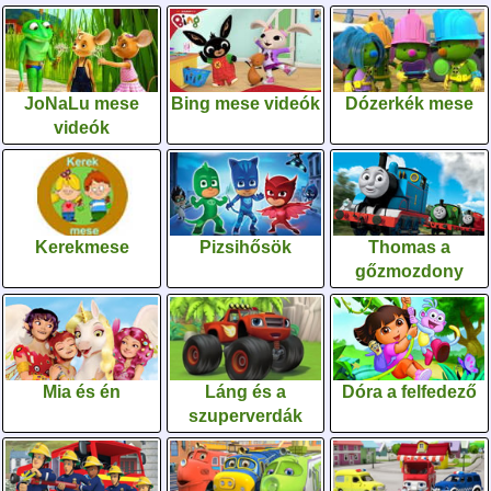
JoNaLu mese
Bing mese videók
Dózerkék mese
videók
Kerekmese
Pizsihősök
Thomas a
gőzmozdony
Mia és én
Láng és a
Dóra a felfedező
szuperverdák