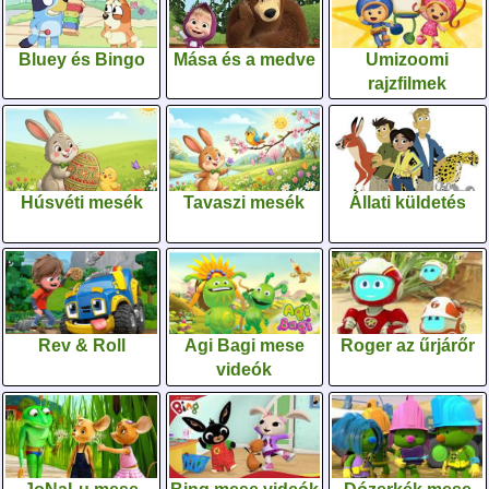
Bluey és Bingo
Mása és a medve
Umizoomi
rajzfilmek
Húsvéti mesék
Tavaszi mesék
Állati küldetés
Rev & Roll
Agi Bagi mese
Roger az űrjárőr
videók