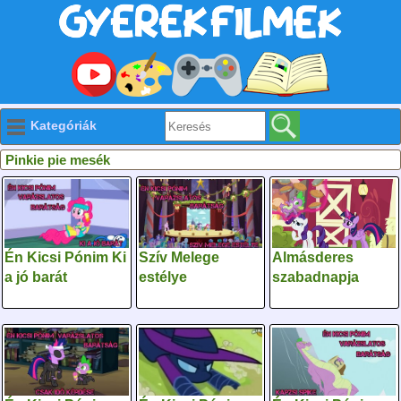
Kategóriák
Pinkie pie mesék
Én Kicsi Pónim Ki
Szív Melege
Almásderes
a jó barát
estélye
szabadnapja