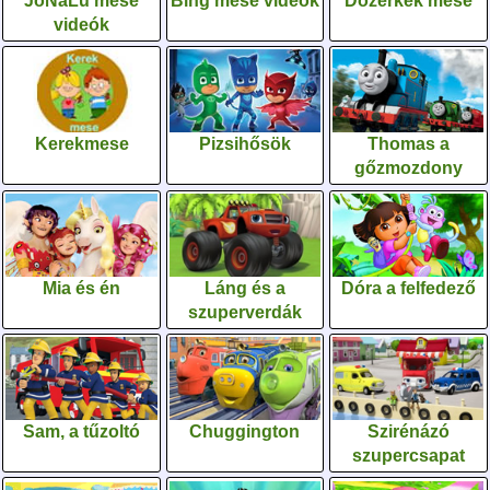
JoNaLu mese
Bing mese videók
Dózerkék mese
videók
Kerekmese
Pizsihősök
Thomas a
gőzmozdony
Mia és én
Láng és a
Dóra a felfedező
szuperverdák
Sam, a tűzoltó
Chuggington
Szirénázó
szupercsapat