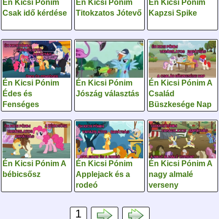
Én Kicsi Pónim
Én Kicsi Pónim
Én Kicsi Pónim
Csak idő kérdése
Titokzatos Jótevő
Kapzsi Spike
Én Kicsi Pónim
Én Kicsi Pónim
Én Kicsi Pónim A
Édes és
Jószág választás
Család
Fenséges
Büszkesége Nap
Én Kicsi Pónim A
Én Kicsi Pónim
Én Kicsi Pónim A
bébicsősz
Applejack és a
nagy almalé
rodeó
verseny
1