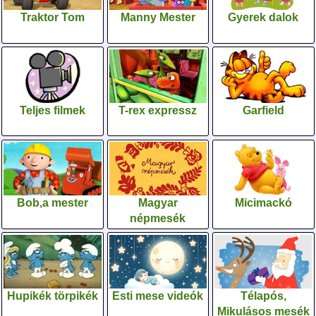
Traktor Tom
Manny Mester
Gyerek dalok
Teljes filmek
T-rex expressz
Garfield
Bob,a mester
Magyar
Micimackó
népmesék
Hupikék törpikék
Esti mese videók
Télapós,
Mikulásos mesék