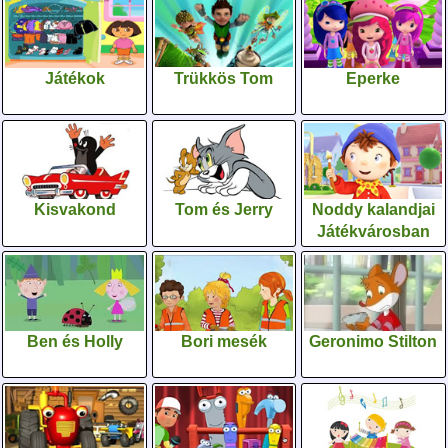
Játékok
Trükkös Tom
Eperke
Kisvakond
Tom és Jerry
Noddy kalandjai
Játékvárosban
Ben és Holly
Bori mesék
Geronimo Stilton