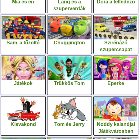
Mia és én
Láng és a
Dóra a felfedező
szuperverdák
Sam, a tűzoltó
Chuggington
Szirénázó
szupercsapat
Játékok
Trükkös Tom
Eperke
Kisvakond
Tom és Jerry
Noddy kalandjai
Játékvárosban