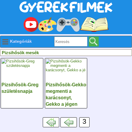
Kategóriák
Pizsihősök mesék
Pizsihősök-Greg
Pizsihősök-Gekko
születésnapja
megmenti a
karácsonyt,
Gekko a jégen
3