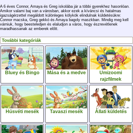
A 6 éves Connor, Amaya és Greg iskolába jár a többi gyerekhez hasonlóan.
Amikor valami baj van a városban, akkor ezek a kíváncsi és hatalmas
igazságérzettel megáldott különleges kölykök elindulnak küldetésükre:
Connor macska, Greg gekkó és Amaya bagoly maszkban. Mindig meg kell
várniuk, hogy beesteledjen és elaludjon a város, hogy észrevétlenek
maradhassanak az emberek előtt.
További kategóriák
Bluey és Bingo
Mása és a medve
Umizoomi
rajzfilmek
Húsvéti mesék
Tavaszi mesék
Állati küldetés