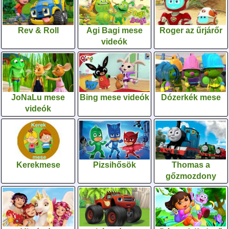
Rev & Roll
Agi Bagi mese
Roger az űrjárőr
videók
JoNaLu mese
Bing mese videók
Dózerkék mese
videók
Kerekmese
Pizsihősök
Thomas a
gőzmozdony