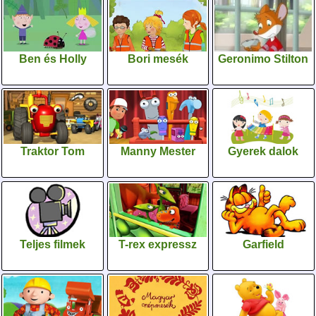
Ben és Holly
Bori mesék
Geronimo Stilton
Traktor Tom
Manny Mester
Gyerek dalok
Teljes filmek
T-rex expressz
Garfield