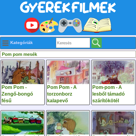
Kategóriák
Pom pom mesék
Pom Pom -
Pom Pom - A
Pom-pom - A
Zengő-bongó
torzonborz
lesből támadó
fésű
kalapevő
szárítókötél