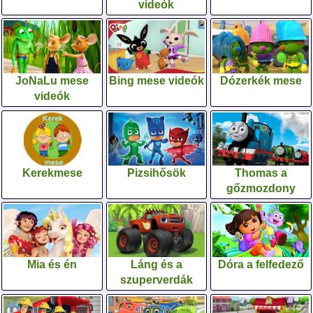
videók
JoNaLu mese
Bing mese videók
Dózerkék mese
videók
Kerekmese
Pizsihősök
Thomas a
gőzmozdony
Mia és én
Láng és a
Dóra a felfedező
szuperverdák