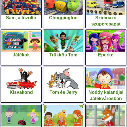
Sam, a tűzoltó
Chuggington
Szirénázó
szupercsapat
Játékok
Trükkös Tom
Eperke
Kisvakond
Tom és Jerry
Noddy kalandjai
Játékvárosban