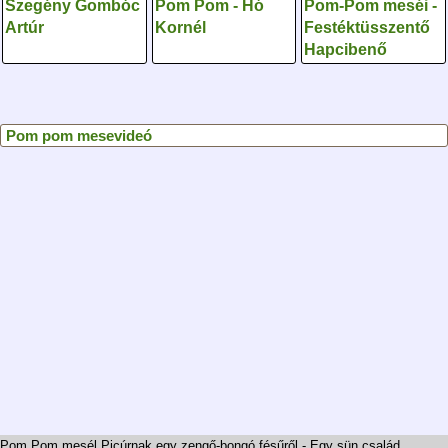
Szegény Gombóc
Pom Pom - Hó
Pom-Pom meséi -
Artúr
Kornél
Festéktüsszentő
Hapcibenő
Pom pom mesevideó
Pom Pom mesél Picúrnak egy zengő-bongó fésűről - Egy sün család