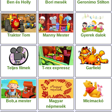
Ben és Holly
Bori mesék
Geronimo Stilton
Traktor Tom
Manny Mester
Gyerek dalok
Teljes filmek
T-rex expressz
Garfield
Bob,a mester
Magyar
Micimackó
népmesék