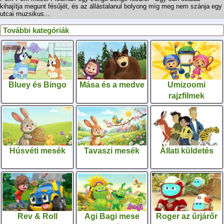
kihajítja megunt fésűjét, és az állástalanul bolyong míg meg nem szánja egy
utcai muzsikus...
További kategóriák
Bluey és Bingo
Mása és a medve
Umizoomi
rajzfilmek
Húsvéti mesék
Tavaszi mesék
Állati küldetés
Rev & Roll
Agi Bagi mese
Roger az űrjárőr