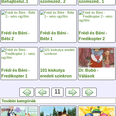
Behajtóstul..1
szomszéd.. 2
szomszéd.. 1
Frédi és Béni -
Frédi és Béni -
Frédi és Béni -
Bébi 2
Bébi 1
Fredikopter 2
Frédi és Béni -
101 kiskutya
Dr. Bubó -
Fredikopter 1
eredeti szinkron
Válások
11
További kategóriák