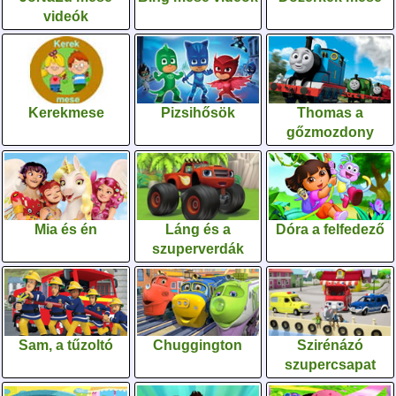
videók
Kerekmese
Pizsihősök
Thomas a
gőzmozdony
Mia és én
Láng és a
Dóra a felfedező
szuperverdák
Sam, a tűzoltó
Chuggington
Szirénázó
szupercsapat