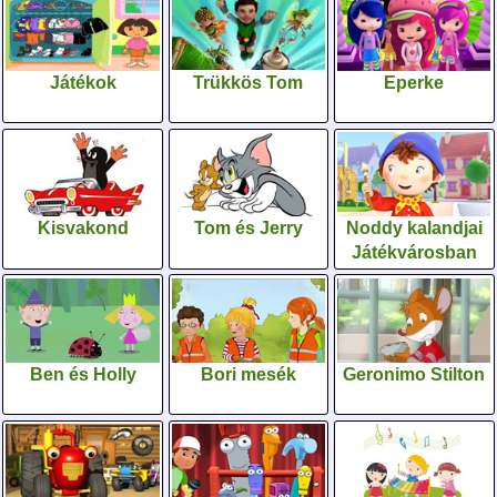
Játékok
Trükkös Tom
Eperke
Kisvakond
Tom és Jerry
Noddy kalandjai
Játékvárosban
Ben és Holly
Bori mesék
Geronimo Stilton