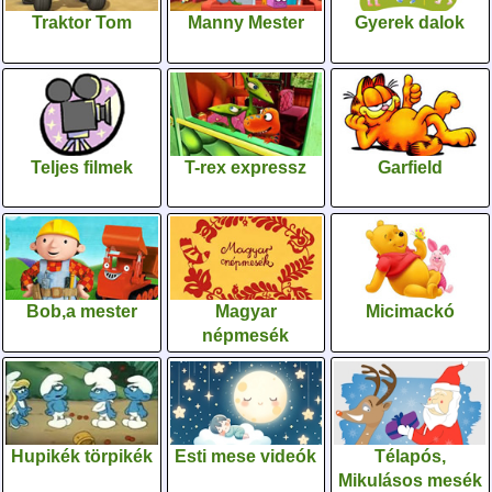
Traktor Tom
Manny Mester
Gyerek dalok
Teljes filmek
T-rex expressz
Garfield
Bob,a mester
Magyar
Micimackó
népmesék
Hupikék törpikék
Esti mese videók
Télapós,
Mikulásos mesék