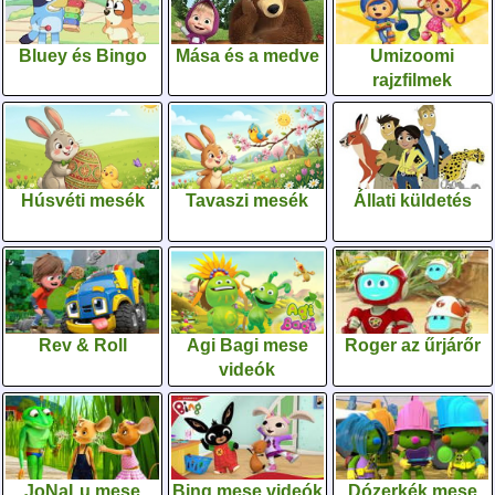
Bluey és Bingo
Mása és a medve
Umizoomi
rajzfilmek
Húsvéti mesék
Tavaszi mesék
Állati küldetés
Rev & Roll
Agi Bagi mese
Roger az űrjárőr
videók
JoNaLu mese
Bing mese videók
Dózerkék mese