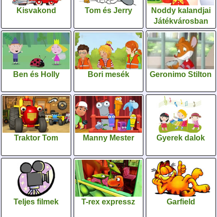
Kisvakond
Tom és Jerry
Noddy kalandjai
Játékvárosban
Ben és Holly
Bori mesék
Geronimo Stilton
Traktor Tom
Manny Mester
Gyerek dalok
Teljes filmek
T-rex expressz
Garfield