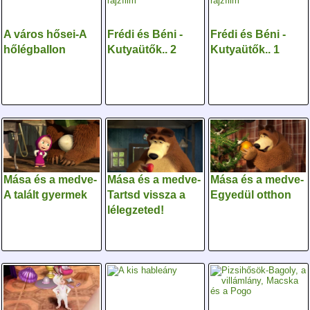
A város hősei-A
Frédi és Béni -
Frédi és Béni -
hőlégballon
Kutyaütők.. 2
Kutyaütők.. 1
Mása és a medve-
Mása és a medve-
Mása és a medve-
A talált gyermek
Tartsd vissza a
Egyedül otthon
lélegzeted!