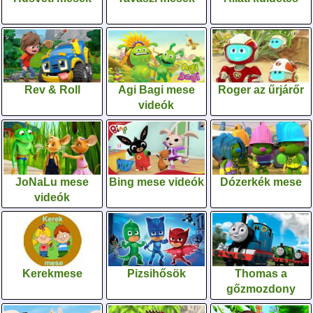
Rev & Roll
Agi Bagi mese
Roger az űrjárőr
videók
JoNaLu mese
Bing mese videók
Dózerkék mese
videók
Kerekmese
Pizsihősök
Thomas a
gőzmozdony