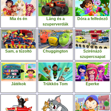
Mia és én
Láng és a
Dóra a felfedező
szuperverdák
Sam, a tűzoltó
Chuggington
Szirénázó
szupercsapat
Játékok
Trükkös Tom
Eperke