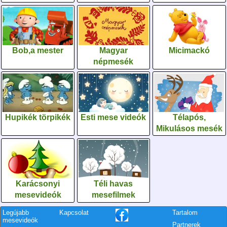
Bob,a mester
Magyar
Micimackó
népmesék
Hupikék törpikék
Esti mese videók
Télapós,
Mikulásos mesék
Karácsonyi
Téli havas
mesevideók
mesefilmek
Legújabb
Kapcsolat
Tartalom
mesevideók
Partnerek