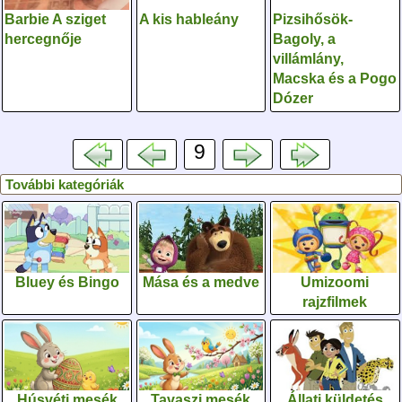
Barbie A sziget
A kis hableány
Pizsihősök-
hercegnője
Bagoly, a
villámlány,
Macska és a Pogo
Dózer
9
További kategóriák
Bluey és Bingo
Mása és a medve
Umizoomi
rajzfilmek
Húsvéti mesék
Tavaszi mesék
Állati küldetés