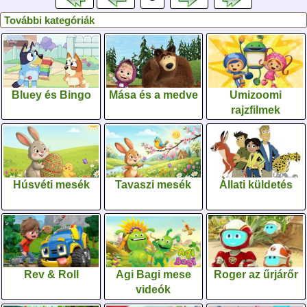
További kategóriák
Bluey és Bingo
Mása és a medve
Umizoomi
rajzfilmek
Húsvéti mesék
Tavaszi mesék
Állati küldetés
Rev & Roll
Agi Bagi mese
Roger az űrjárőr
videók