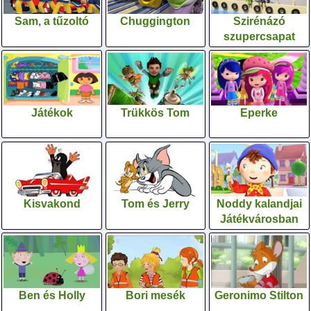
Sam, a tűzoltó
Chuggington
Szirénázó
szupercsapat
Játékok
Trükkös Tom
Eperke
Kisvakond
Tom és Jerry
Noddy kalandjai
Játékvárosban
Ben és Holly
Bori mesék
Geronimo Stilton