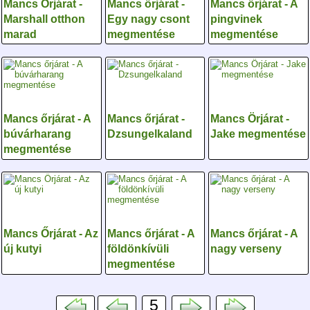
Mancs Őrjárat -
Mancs őrjárat -
Mancs őrjárat - A
Marshall otthon
Egy nagy csont
pingvinek
marad
megmentése
megmentése
Mancs őrjárat - A
Mancs őrjárat -
Mancs Örjárat -
búvárharang
Dzsungelkaland
Jake megmentése
megmentése
Mancs Őrjárat - Az
Mancs őrjárat - A
Mancs őrjárat - A
új kutyi
földönkívüli
nagy verseny
megmentése
5