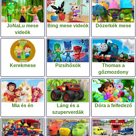
JoNaLu mese
Bing mese videók
Dózerkék mese
videók
Kerekmese
Pizsihősök
Thomas a
gőzmozdony
Mia és én
Láng és a
Dóra a felfedező
szuperverdák