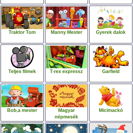
Traktor Tom
Manny Mester
Gyerek dalok
Teljes filmek
T-rex expressz
Garfield
Bob,a mester
Magyar
Micimackó
népmesék