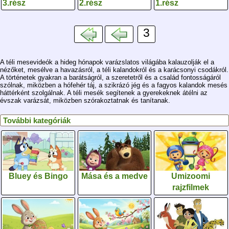
3.rész
2.rész
1.rész
3
A téli mesevideók a hideg hónapok varázslatos világába kalauzolják el a
nézőket, mesélve a havazásról, a téli kalandokról és a karácsonyi csodákról.
A történetek gyakran a barátságról, a szeretetről és a család fontosságáról
szólnak, miközben a hófehér táj, a szikrázó jég és a fagyos kalandok mesés
háttérként szolgálnak. A téli mesék segítenek a gyerekeknek átélni az
évszak varázsát, miközben szórakoztatnak és tanítanak.
További kategóriák
Bluey és Bingo
Mása és a medve
Umizoomi
rajzfilmek