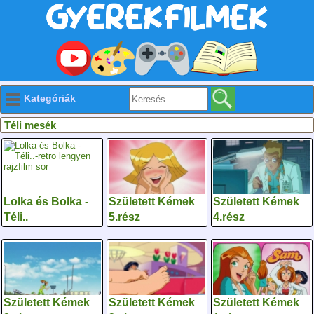
Kategóriák
Téli mesék
Lolka és Bolka -
Született Kémek
Született Kémek
Téli..
5.rész
4.rész
Született Kémek
Született Kémek
Született Kémek