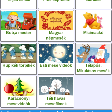
Bob,a mester
Magyar
Micimackó
népmesék
Hupikék törpikék
Esti mese videók
Télapós,
Mikulásos mesék
Karácsonyi
Téli havas
mesevideók
mesefilmek