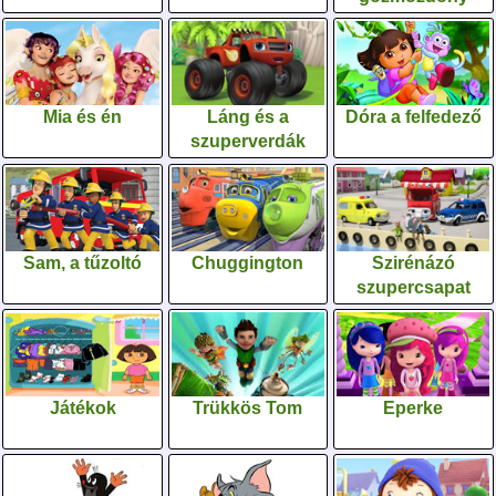
Mia és én
Láng és a
Dóra a felfedező
szuperverdák
Sam, a tűzoltó
Chuggington
Szirénázó
szupercsapat
Játékok
Trükkös Tom
Eperke