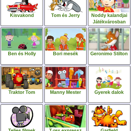
Kisvakond
Tom és Jerry
Noddy kalandjai
Játékvárosban
Ben és Holly
Bori mesék
Geronimo Stilton
Traktor Tom
Manny Mester
Gyerek dalok
Teljes filmek
T-rex expressz
Garfield