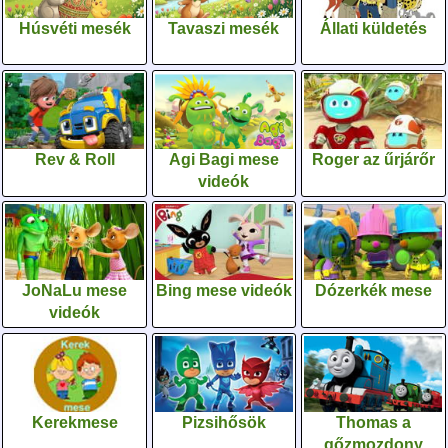
Húsvéti mesék
Tavaszi mesék
Állati küldetés
Rev & Roll
Agi Bagi mese
Roger az űrjárőr
videók
JoNaLu mese
Bing mese videók
Dózerkék mese
videók
Kerekmese
Pizsihősök
Thomas a
gőzmozdony