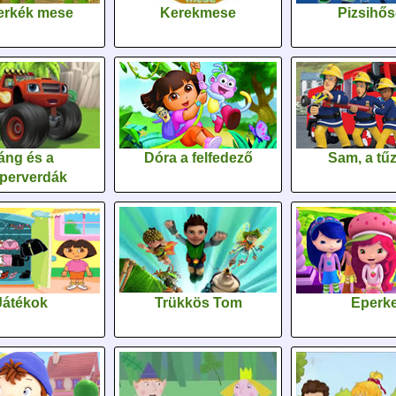
erkék mese
Kerekmese
Pizsihő
áng és a
Dóra a felfedező
Sam, a tűz
perverdák
Játékok
Trükkös Tom
Eperk