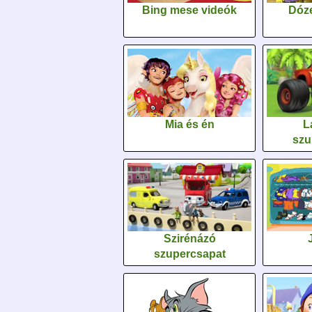
Bing mese videók
Dóz
Mia és én
L
szu
Szirénázó
szupercsapat