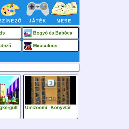
SZÍNEZŐ
JÁTÉK
MESE
ds
Bogyó és Babóca
fedező
Miraculous
gkergült
Umizoomi - Könyvtár