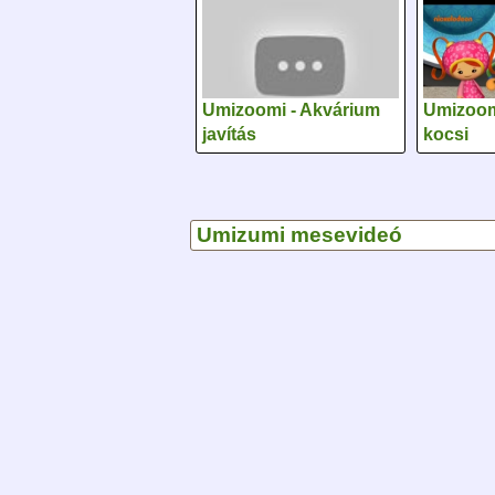
Umizoomi - Akvárium
Umizoomi
javítás
kocsi
Umizumi mesevideó