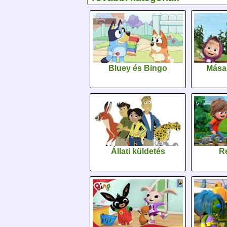
Bluey és Bingo
Mása
Állati küldetés
Re