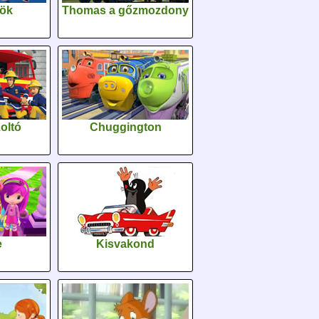
sök
Thomas a gőzmozdony
oltó
Chuggington
e
Kisvakond