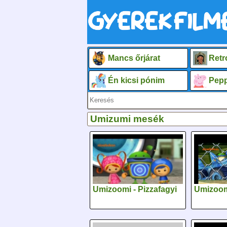
Mancs őrjárat
Retr
Én kicsi pónim
Pepp
Umizumi mesék
Umizoomi - Pizzafagyi
Umizoom