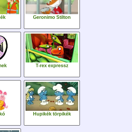
sék
Geronimo Stilton
lmek
T-rex expressz
kó
Hupikék törpikék