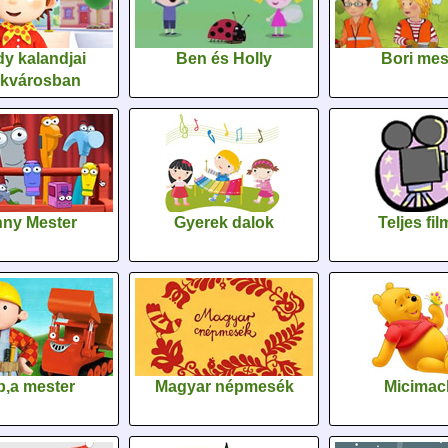
y kalandjai
Ben és Holly
Bori me
ékvárosban
ny Mester
Gyerek dalok
Teljes fi
,a mester
Magyar népmesék
Micimac