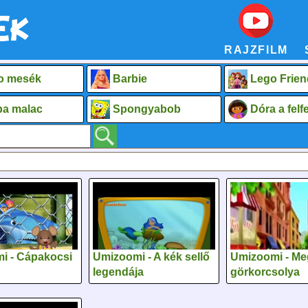
RAJZFILM
o mesék
Barbie
Lego Frien
a malac
Spongyabob
Dóra a fel
i - Cápakocsi
Umizoomi - A kék sellő
Umizoomi - Me
legendája
görkorcsolya