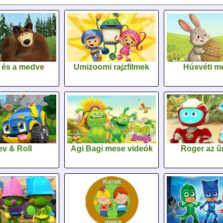
 és a medve
Umizoomi rajzfilmek
Húsvéti m
v & Roll
Agi Bagi mese videók
Roger az űr