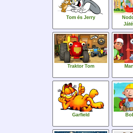
Tom és Jerry
Nodd
Ját
Traktor Tom
Man
Garfield
Bob