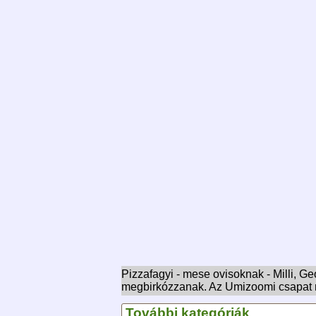
Pizzafagyi - mese ovisoknak - Milli, G
megbirkózzanak. Az Umizoomi csapat 
További kategóriák