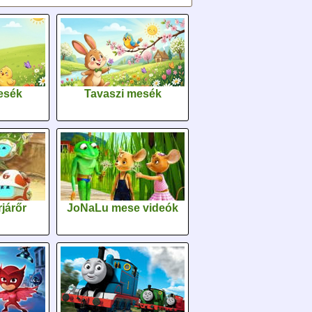
esék
Tavaszi mesék
járőr
JoNaLu mese videók