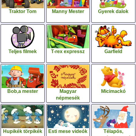
Traktor Tom
Manny Mester
Gyerek dalok
Teljes filmek
T-rex expressz
Garfield
Bob,a mester
Magyar
Micimackó
népmesék
Hupikék törpikék
Esti mese videók
Télapós,