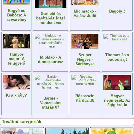
Bogyó és
Micimackó -
Bagoly 3
Garfield és
Babóca: A
Halász Judit
barátai-Az igazi
szivárvány
mindent ver
Hunyor
Szuper
Thomas és a
MioMao - A
major: A
Négyes -
büdös sajt
dinoszaurusz
felügyelő
Sárkányka
Ki a király?
Rózsaszín
Magyar
Barbie -
Párduc 38
népmesék: Az
Varázslatos
égig érő fa
utazás 07
További kategóriák