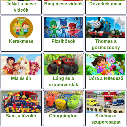
JoNaLu mese
Bing mese videók
Dózerkék mese
videók
Kerekmese
Pizsihősök
Thomas a
gőzmozdony
Mia és én
Láng és a
Dóra a felfedező
szuperverdák
Sam, a tűzoltó
Chuggington
Szirénázó
szupercsapat