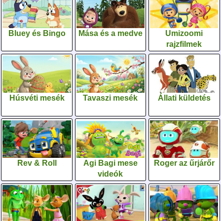
Bluey és Bingo
Mása és a medve
Umizoomi
rajzfilmek
Húsvéti mesék
Tavaszi mesék
Állati küldetés
Rev & Roll
Agi Bagi mese
Roger az űrjárőr
videók