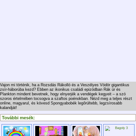
Vajon mi történik, ha a Rozsdás Rákolló és a Veszélyes Vödör gigantikus
zsír-háborúba kezd? Ebben az ikonikus családi epizódban Rák úr és
Plankton mindent bevetnek, hogy elnyerjék a vendégek kegyeit – a szó
szoros értelmében tocsogva a szaftos poénokban. Nézd meg a teljes részt
online, magyarul, és kövesd Spongyabobék legőrültebb, legzsírosabb
kalandját!
További mesék: