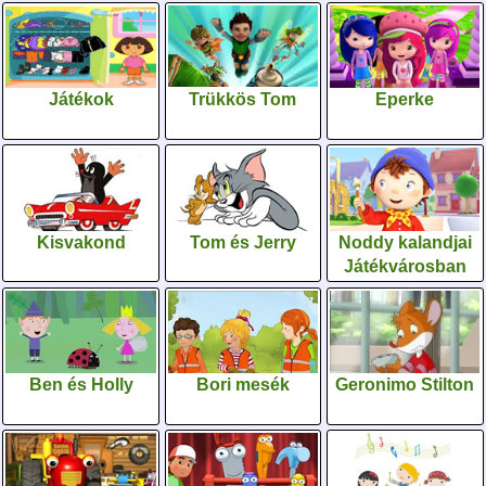
Játékok
Trükkös Tom
Eperke
Kisvakond
Tom és Jerry
Noddy kalandjai
Játékvárosban
Ben és Holly
Bori mesék
Geronimo Stilton