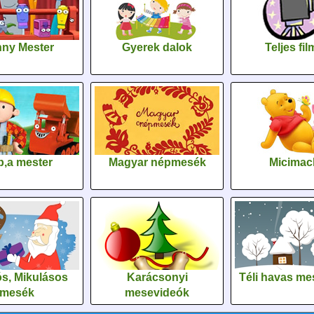
ny Mester
Gyerek dalok
Teljes fi
,a mester
Magyar népmesék
Micimac
s, Mikulásos
Karácsonyi
Téli havas me
mesék
mesevideók