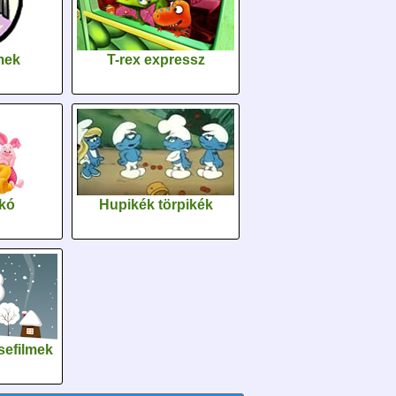
lmek
T-rex expressz
kó
Hupikék törpikék
sefilmek