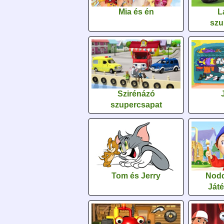
Mia és én
L
szu
Szirénázó
szupercsapat
Tom és Jerry
Nodd
Ját