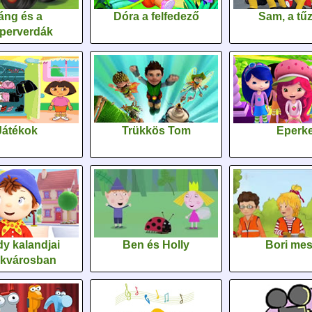
áng és a
Dóra a felfedező
Sam, a tűz
perverdák
Játékok
Trükkös Tom
Eperk
y kalandjai
Ben és Holly
Bori me
ékvárosban