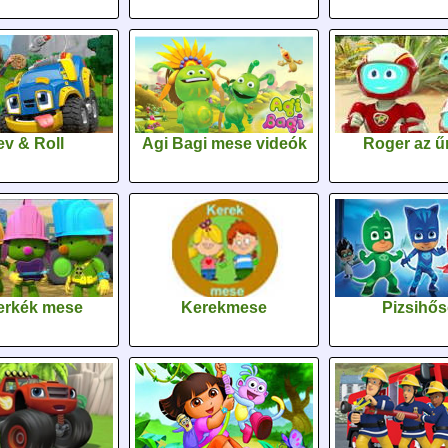
v & Roll
Agi Bagi mese videók
Roger az űr
erkék mese
Kerekmese
Pizsihő