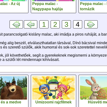
lac - Az új
Peppa malac -
Peppa malac -
Nagypapa hajója
tornázik
1
2
3
4
 parancsolgató kislány malac, aki imádja a piros ruháját, a bar
 még alig beszél, elválaszthatatlan társával, Dínó bácsival mind
s szerető szülők, akik humorral és sok-sok szeretettel nevelik 
k, jól követhetőek, segít a gyerekeknek megismerni a környeze
 a szülői lét mindennapi kihívásait.
 és a medve
Umizoomi rajzfilmek
Húsvéti m