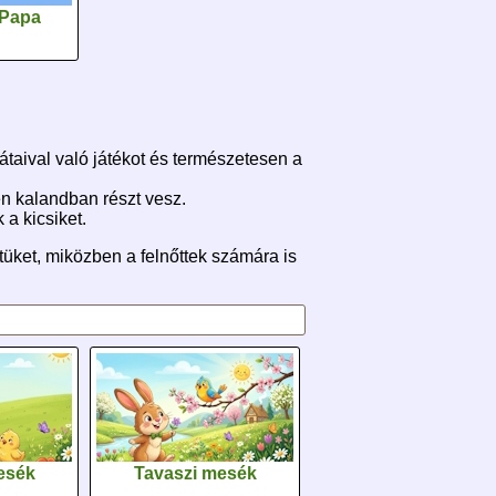
 Papa
átaival való játékot és természetesen a
en kalandban részt vesz.
a kicsiket.
tüket, miközben a felnőttek számára is
esék
Tavaszi mesék