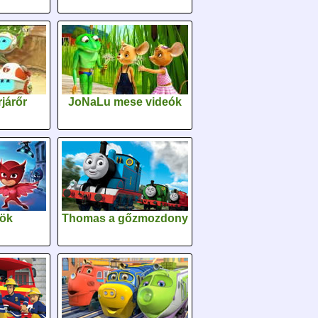
járőr
JoNaLu mese videók
sök
Thomas a gőzmozdony