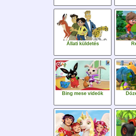
Állati küldetés
Re
Bing mese videók
Dóz