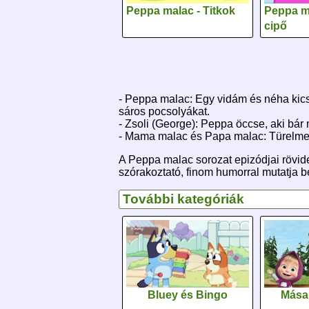
Peppa malac - Titkok
Peppa ma
cipő
- Peppa malac: Egy vidám és néha kicsit
sáros pocsolyákat.
- Zsoli (George): Peppa öccse, aki bár
- Mama malac és Papa malac: Türelmes é
A Peppa malac sorozat epizódjai rövide
szórakoztató, finom humorral mutatja be
További kategóriák
Bluey és Bingo
Mása