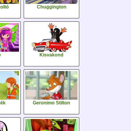
oltó
Chuggington
e
Kisvakond
sék
Geronimo Stilton