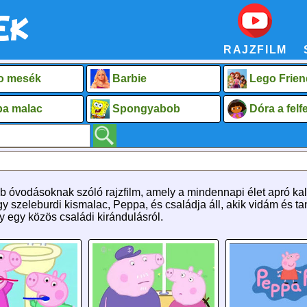
RAJZFILM
o mesék
Barbie
Lego Frien
a malac
Spongyabob
Dóra a fel
 óvodásoknak szóló rajzfilm, amely a mindennapi élet apró kala
 szeleburdi kismalac, Peppa, és családja áll, akik vidám és tan
gy egy közös családi kirándulásról.