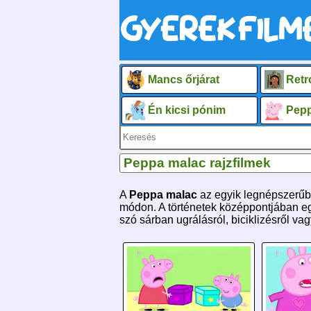
Mancs őrjárat
Retr
Én kicsi pónim
Pepp
Peppa malac rajzfilmek
A
Peppa malac
az egyik legnépszerűbb
módon. A történetek középpontjában egy
szó sárban ugrálásról, biciklizésről va