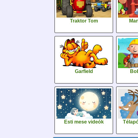
Traktor Tom
Man
Garfield
Bob
Esti mese videók
Télapó