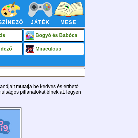
SZÍNEZŐ
JÁTÉK
MESE
ds
Bogyó és Babóca
fedező
Miraculous
ndjait mutatja be kedves és érthető
ulságos pillanatokat élnek át, legyen