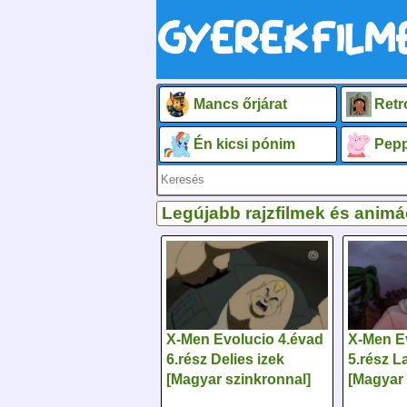
Mancs őrjárat
Retr
Én kicsi pónim
Pepp
Legújabb rajzfilmek és animá
X-Men Evolucio 4.évad
X-Men E
6.rész Delies izek
5.rész 
[Magyar szinkronnal]
[Magyar 