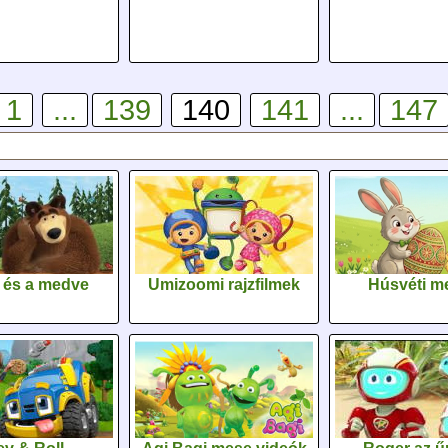
1
...
139
140
141
...
147
 és a medve
Umizoomi rajzfilmek
Húsvéti m