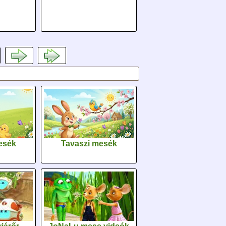
esék
Tavaszi mesék