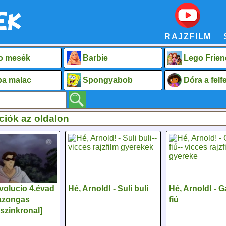
RAJZFILM
o mesék
Barbie
Lego Frien
a malac
Spongyabob
Dóra a fel
ciók az oldalon
volucio 4.évad
Hé, Arnold! - Suli buli
Hé, Arnold! - 
Lazongas
fiú
szinkronal]