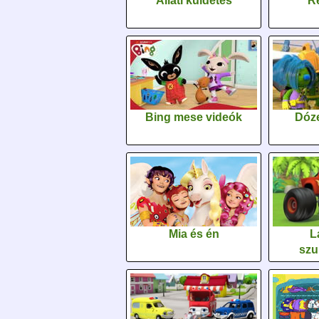
Állati küldetés
Re
Bing mese videók
Dóz
Mia és én
L
szu