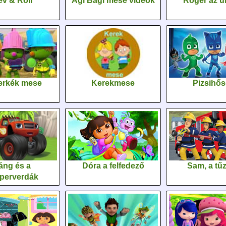
v & Roll
Agi Bagi mese videók
Roger az űr
erkék mese
Kerekmese
Pizsihő
áng és a
Dóra a felfedező
Sam, a tűz
perverdák