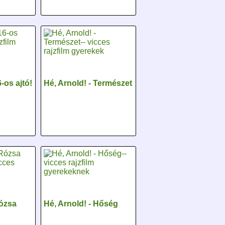
6-os ajtó!
Hé, Arnold! - Természet
Rózsa
Hé, Arnold! - Hőség