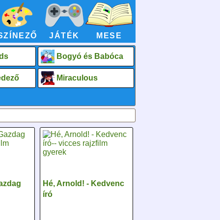
SZÍNEZŐ
JÁTÉK
MESE
ds
Bogyó és Babóca
fedező
Miraculous
Gazdag
Hé, Arnold! - Kedvenc
író