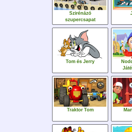
Szirénázó
szupercsapat
Tom és Jerry
Nodd
Ját
Traktor Tom
Man