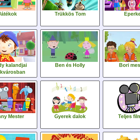
Játékok
Trükkös Tom
Eperk
y kalandjai
Ben és Holly
Bori me
ékvárosban
ny Mester
Gyerek dalok
Teljes fi