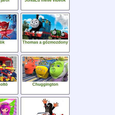
járőr
JoNaLu mese videók
sök
Thomas a gőzmozdony
oltó
Chuggington