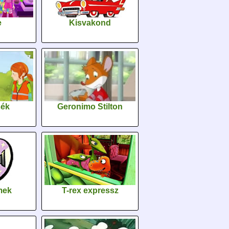
e
Kisvakond
sék
Geronimo Stilton
lmek
T-rex expressz