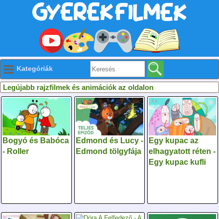
Kategóriák
Legújabb rajzfilmek és animációk az oldalon
Bogyó és Babóca
Edmond és Lucy -
Egy kupac az
- Roller
Edmond tölgyfája
elhagyatott réten -
Egy kupac kufli