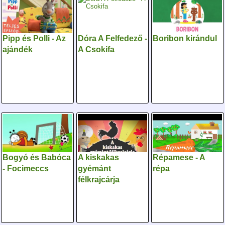
Pipp és Polli - Az
Dóra A Felfedező -
Boribon kirándul
ajándék
A Csokifa
Bogyó és Babóca
A kiskakas
Répamese - A
- Focimeccs
gyémánt
répa
félkrajcárja