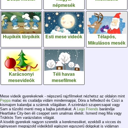
népmesék
Hupikék törpikék
Esti mese videók
Télapós,
Mikulásos mesék
Karácsonyi
Téli havas
mesevideók
mesefilmek
Mese videók gyerekeknek - népszerű rajzfilmeket nézhetsz az oldalon mint
Peppa
malac és családja vidám mindennapjai, Dóra a felfedező és Csizi a
kismajom kalandjai a számok világában. A szirénázó szupercsapat vagy
Sam a tűzoltó menti meg a bajba jutottakat. A
Lego Friends
barátnője
Heartlake City-ben éli cseppet sem unalmas életét. Ismerd meg Mia vagy
Trükkös Tom varázslatos világát.
A kisebb gyerekek nagyon szeretik a kerekmeséket, ezekből a vicces és
igényesen megrajzold videókból egészen egyszerű dolgokat is vidáman