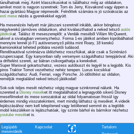
tanulhatnak meg. Azért klasszikusokat is találhatsz még az oldalakon,
amiket most is nagyon szeretnek: Tom és Jerry, Kisvakond vagy éppen a
hazai gyártású Magyar népmesék. Felnőttek számára is jó szórakozás az
esti mese
nézés a gyerekekkel együtt.
Ha mesenézés helyett már játszani szeretnél inkább, akkor böngéssz
négykerekű járműves oldalunkon, ahol kiválaszthatod a neked tetsző
autós
játékok
at. Találsz itt meseszereplőt: a Verdák meséből Villám McQueent,
akivel a sivatagban versenyzhetsz. Forma 1-es játékot amiben kipróbálhatod
mennyire lennél jó F1 autóversenyző pilóta mint Roary, 18 kerekű
kamionokkal teheted próbára vezetői tudásod.
Rendőrautóval szirénázva üldözhetsz rosszfiúkat, akár csak a Szirénázó
szupercsapat. Egy kanyonban rally versenyen száguldhatsz terepjáróval. Aki
a driftelést szereti, az bátran csikorgathatja a kerekeket.
Super Marioval gokartozhatsz, vezess autóbuszt és legyél te a legjobb. Kis
piros Traktor Tomot vezethetsz nehéz terepen. Luxus kocsikkal
száguldozhatsz: Audi, Ferrari, vagy Porsche. Jó időtöltést az oldalon,
reméljük megtalálod neked tetsző játékodat!
Sok-sok teljes mesét nézhetsz végig magyar szinkronnal nálunk. Ha
szereted a
Disney mesék
et itt megtalálhatod a legnagyobb sikerű Disney
mesefilmeket és mese sorozatokat az oldal folyamatosan frissül így
érdemes mindig visszatekinteni, mert mindig láthatsz új meséket. A videók
lejátszásához nem kell telepítened vagy letöltened semmit és a legtöbb
mobil készüléken is lejátszhatóak, így szinte bárhol és bármikor nézhetsz
youtube mesék
et is.
Legújabb
Kapcsolat
Tartalom
mesevideók