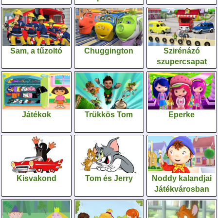
Sam, a tűzoltó
Chuggington
Szirénázó
szupercsapat
Játékok
Trükkös Tom
Eperke
Kisvakond
Tom és Jerry
Noddy kalandjai
Játékvárosban