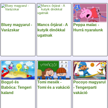
Bluey magyarul -
Mancs őrjárat - A
Peppa malac -
Varázskar
kutyik dinókkal
Hurrá nyaralunk
ugatnak
Bogyó és
Tomi mesék -
Pocoyo magyarul
Babóca: Tengeri
Tomi és a vakáció
- Tengerparti
kaland
vakáció