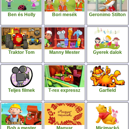
Ben és Holly
Bori mesék
Geronimo Stilton
Traktor Tom
Manny Mester
Gyerek dalok
Teljes filmek
T-rex expressz
Garfield
Bob,a mester
Magyar
Micimackó