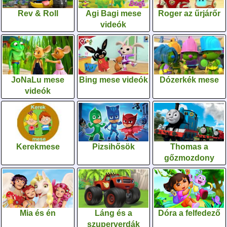
Rev & Roll
Agi Bagi mese
Roger az űrjárőr
videók
JoNaLu mese
Bing mese videók
Dózerkék mese
videók
Kerekmese
Pizsihősök
Thomas a
gőzmozdony
Mia és én
Láng és a
Dóra a felfedező
szuperverdák