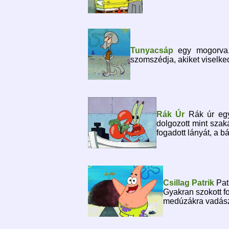
Tunyacsáp
egy mogorva,
szomszédja, akiket viselked
Rák Úr
Rák úr egy
dolgozott mint szak
fogadott lányát, a bá
Csillag Patrik
Pat
Gyakran szokott f
medúzákra vadászn