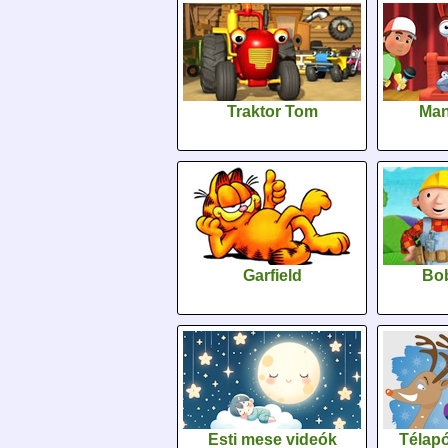
Traktor Tom
Man
Garfield
Bob
Esti mese videók
Télapó