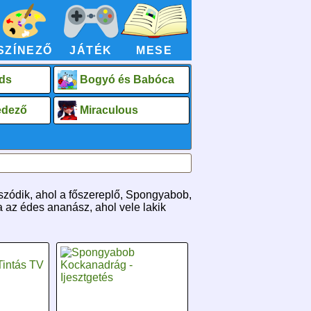
SZÍNEZŐ
JÁTÉK
MESE
ds
Bogyó és Babóca
fedező
Miraculous
szódik, ahol a főszereplő, Spongyabob,
 az édes ananász, ahol vele lakik