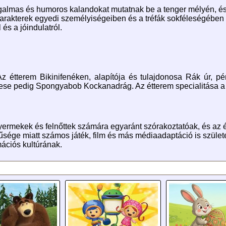
mas és humoros kalandokat mutatnak be a tenger mélyén, és r
arakterek egyedi személyiségeiben és a tréfák sokféleségében r
 és a jóindulatról.
Az étterem Bikinifenéken, alapítója és tulajdonosa Rák úr, p
nese pedig Spongyabob Kockanadrág. Az étterem specialitása a 
mekek és felnőttek számára egyaránt szórakoztatóak, és az é
ége miatt számos játék, film és más médiaadaptáció is születet
ációs kultúrának.