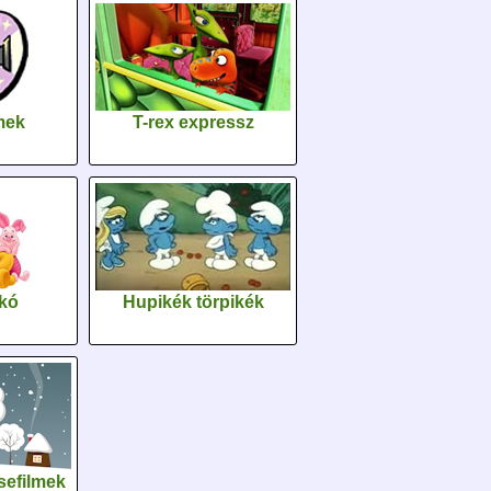
lmek
T-rex expressz
kó
Hupikék törpikék
sefilmek