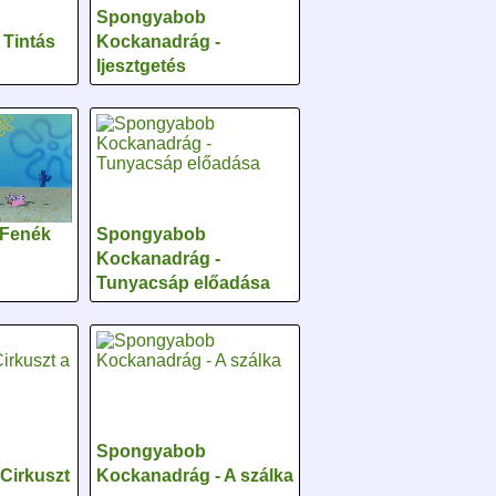
Spongyabob
 Tintás
Kockanadrág -
Ijesztgetés
 Fenék
Spongyabob
Kockanadrág -
Tunyacsáp előadása
Spongyabob
Cirkuszt
Kockanadrág - A szálka