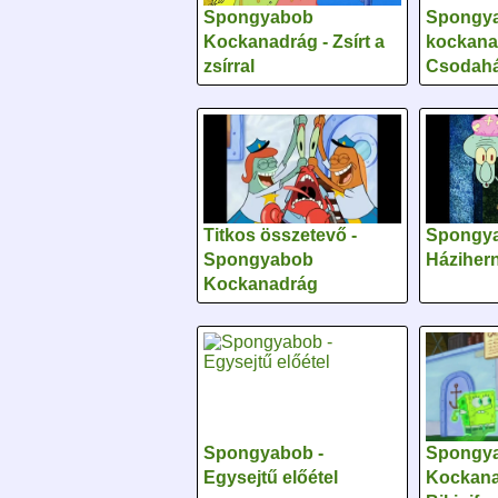
Spongyabob
Spongy
Kockanadrág - Zsírt a
kockana
zsírral
Csodahá
Titkos összetevő -
Spongya
Spongyabob
Háziher
Kockanadrág
Spongyabob -
Spongy
Egysejtű előétel
Kockana