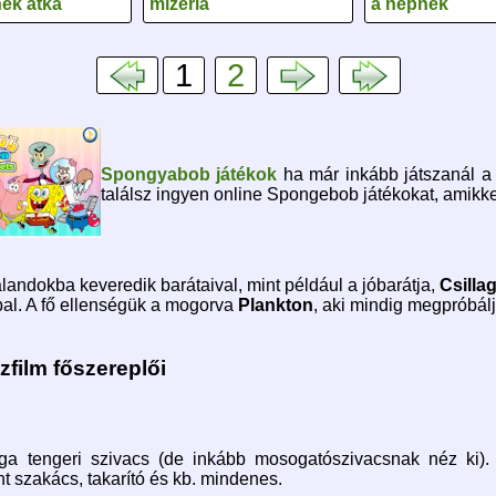
nék átka
mizéria
a népnek
1
2
Spongyabob játékok
ha már inkább játszanál a
találsz ingyen online Spongebob játékokat, amikkel
andokba keveredik barátaival, mint például a jóbarátja,
Csillag
pal. A fő ellenségük a mogorva
Plankton
, aki mindig megpróbálj
film főszereplői
rga tengeri szivacs (de inkább mosogatószivacsnak néz ki).
t szakács, takarító és kb. mindenes.