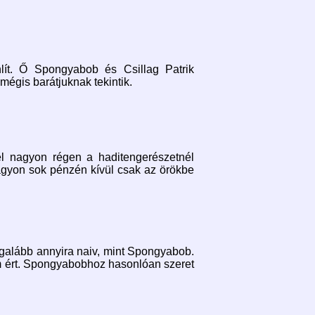
nlít. Ő Spongyabob és Csillag Patrik
mégis barátjuknak tekintik.
el nagyon régen a haditengerészetnél
nagyon sok pénzén kívül csak az örökbe
legalább annyira naiv, mint Spongyabob.
em ért. Spongyabobhoz hasonlóan szeret