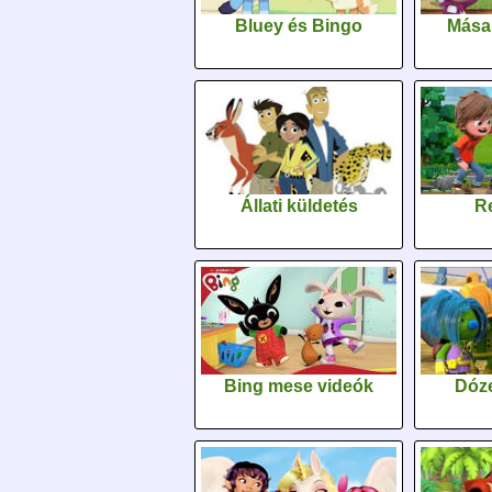
Bluey és Bingo
Mása
Állati küldetés
Re
Bing mese videók
Dóz