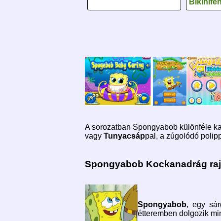
Bikinife
A sorozatban Spongyabob különféle kal
vagy
Tunyacsáp
pal, a zúgolódó polip
Spongyabob Kockanadrág rajz
Spongyabob
, egy sá
étteremben dolgozik min