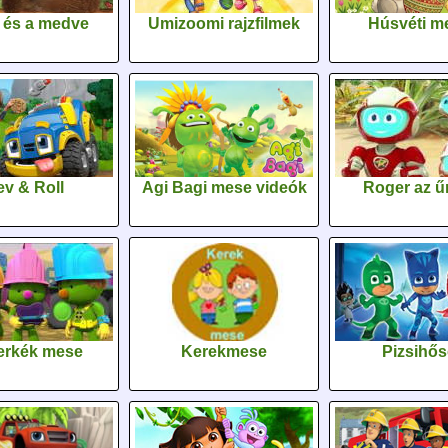
 és a medve
Umizoomi rajzfilmek
Húsvéti m
v & Roll
Agi Bagi mese videók
Roger az űr
erkék mese
Kerekmese
Pizsihő