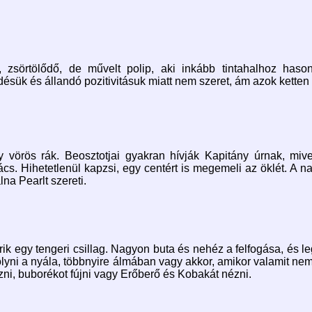
 zsörtölődő, de művelt polip, aki inkább tintahalhoz haso
ésük és állandó pozitivitásuk miatt nem szeret, ám azok ketten 
 vörös rák. Beosztotjai gyakran hívják Kapitány úrnak, miv
ács. Hihetetlenül kapzsi, egy centért is megemeli az öklét. A 
lna Pearlt szereti.
rik egy tengeri csillag. Nagyon buta és nehéz a felfogása, és 
olyni a nyála, többnyire álmában vagy akkor, amikor valamit n
i, buborékot fújni vagy Erőberő és Kobakát nézni.