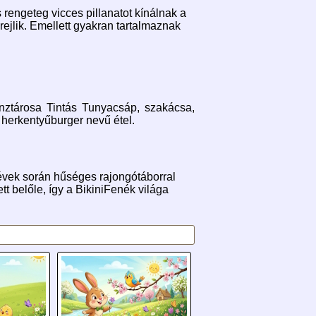
engeteg vicces pillanatot kínálnak a
ejlik. Emellett gyakran tartalmaznak
énztárosa Tintás Tunyacsáp, szakácsa,
herkentyűburger nevű étel.
vek során hűséges rajongótáborral
t belőle, így a BikiniFenék világa