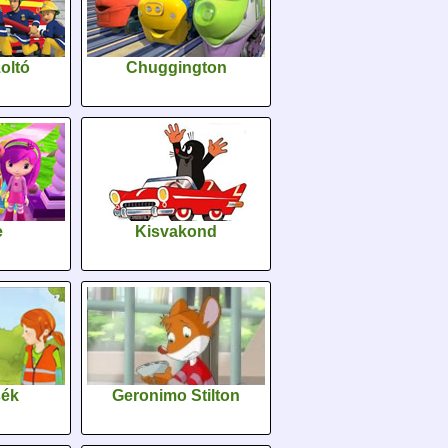
oltó
Chuggington
e
Kisvakond
sék
Geronimo Stilton