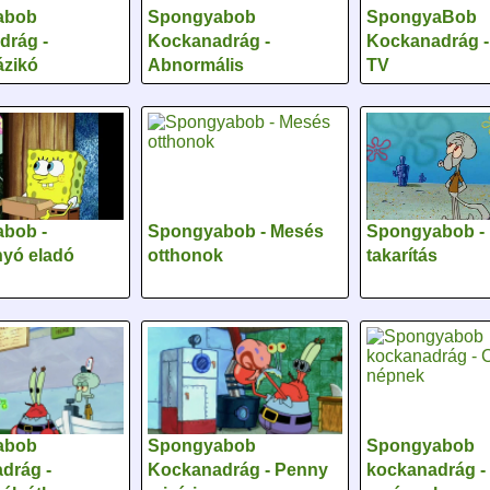
abob
Spongyabob
SpongyaBob
drág -
Kockanadrág -
Kockanadrág -
zikó
Abnormális
TV
bob -
Spongyabob - Mesés
Spongyabob -
nyó eladó
otthonok
takarítás
abob
Spongyabob
Spongyabob
drág -
Kockanadrág - Penny
kockanadrág - 