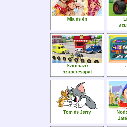
Mia és én
L
szu
Szirénázó
szupercsapat
Tom és Jerry
Nodd
Ját