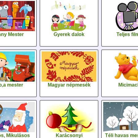
ny Mester
Gyerek dalok
Teljes fi
,a mester
Magyar népmesék
Micimac
s, Mikulásos
Karácsonyi
Téli havas me