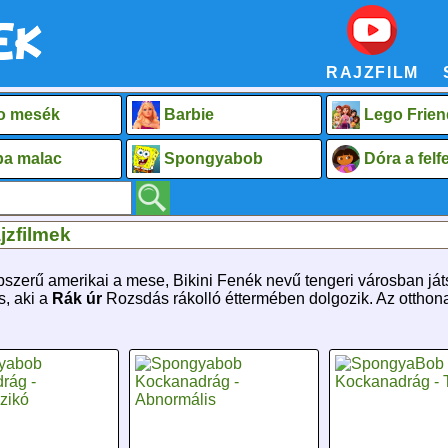
RAJZFILM
o mesék
Barbie
Lego Frien
a malac
Spongyabob
Dóra a fel
zfilmek
szerű amerikai a mese, Bikini Fenék nevű tengeri városban ját
s, aki a
Rák úr
Rozsdás rákolló éttermében dolgozik. Az otthona