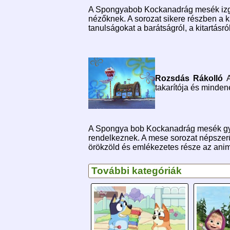
A Spongyabob Kockanadrág mesék izgal
nézőknek. A sorozat sikere részben a k
tanulságokat a barátságról, a kitartásról
Rozsdás Rákolló
takarítója és minde
A Spongya bob Kockanadrág mesék gyer
rendelkeznek. A mese sorozat népszerűs
örökzöld és emlékezetes része az anim
További kategóriák