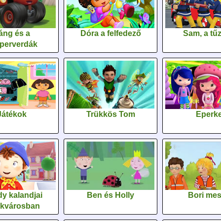
áng és a
Dóra a felfedező
Sam, a tűz
perverdák
Játékok
Trükkös Tom
Eperk
y kalandjai
Ben és Holly
Bori me
ékvárosban