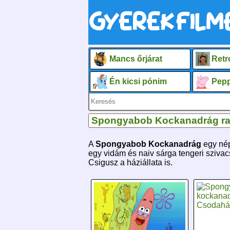
Mancs őrjárat
Retr
Én kicsi pónim
Pepp
Spongyabob Kockanadrág raj
A
Spongyabob Kockanadrág
egy nép
egy vidám és naiv sárga tengeri szivac
Csigusz a háziállata is.