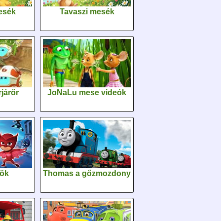
esék
Tavaszi mesék
járőr
JoNaLu mese videók
sök
Thomas a gőzmozdony