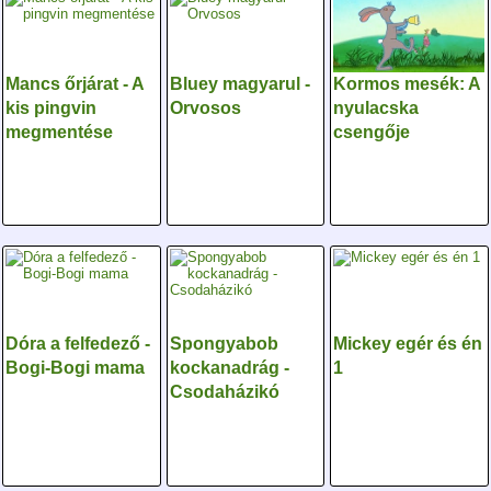
Mancs őrjárat - A
Bluey magyarul -
Kormos mesék: A
kis pingvin
Orvosos
nyulacska
megmentése
csengője
Dóra a felfedező -
Spongyabob
Mickey egér és én
Bogi-Bogi mama
kockanadrág -
1
Csodaházikó