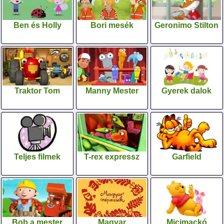
Ben és Holly
Bori mesék
Geronimo Stilton
Traktor Tom
Manny Mester
Gyerek dalok
Teljes filmek
T-rex expressz
Garfield
Bob,a mester
Magyar
Micimackó