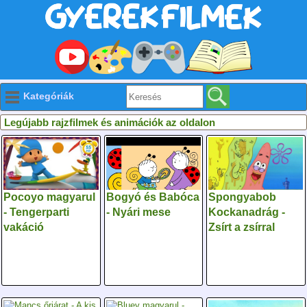
Kategóriák
Legújabb rajzfilmek és animációk az oldalon
Pocoyo magyarul
Bogyó és Babóca
Spongyabob
- Tengerparti
- Nyári mese
Kockanadrág -
vakáció
Zsírt a zsírral