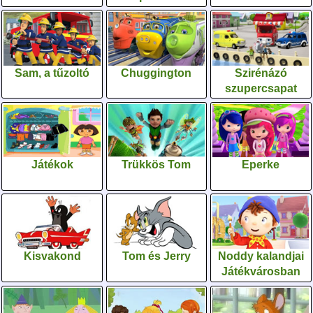
Sam, a tűzoltó
Chuggington
Szirénázó
szupercsapat
Játékok
Trükkös Tom
Eperke
Kisvakond
Tom és Jerry
Noddy kalandjai
Játékvárosban