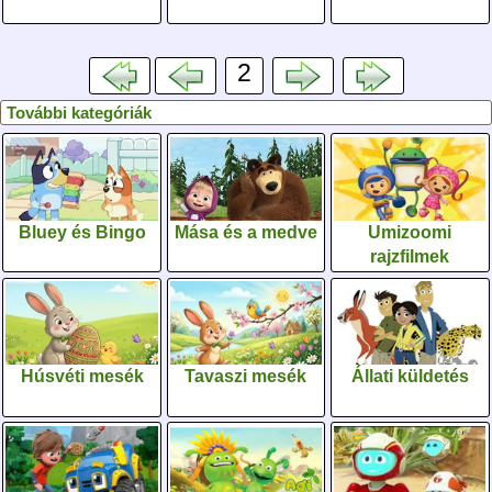
2
További kategóriák
Bluey és Bingo
Mása és a medve
Umizoomi
rajzfilmek
Húsvéti mesék
Tavaszi mesék
Állati küldetés