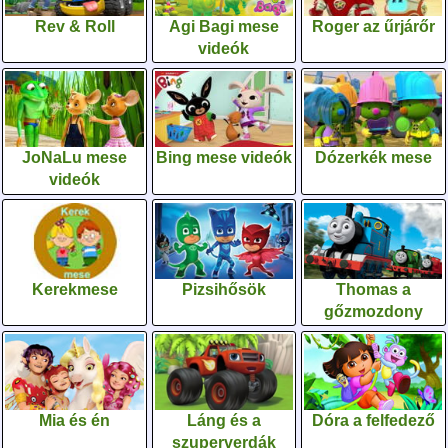
Rev & Roll
Agi Bagi mese
Roger az űrjárőr
videók
JoNaLu mese
Bing mese videók
Dózerkék mese
videók
Kerekmese
Pizsihősök
Thomas a
gőzmozdony
Mia és én
Láng és a
Dóra a felfedező
szuperverdák