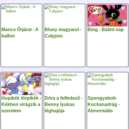
Mancs Őrjárat - A
Bluey magyarul -
Bing - Bálint nap
ballon
Calypso
Hupikék törpikék -
Dóra a felfedező -
Spongyabob
Kékben virágzik a
Benny lyukas
Kockanadrág -
szerelem
léghajója
Abnormális