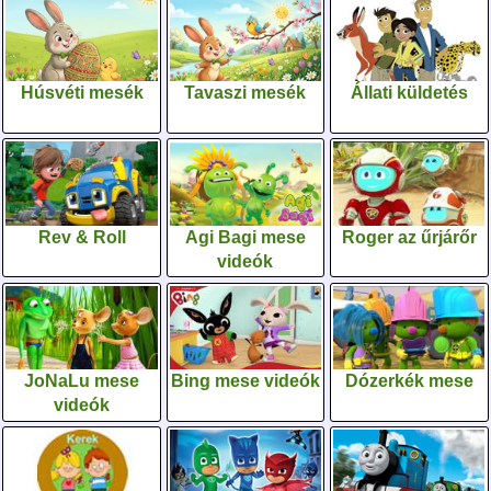
Húsvéti mesék
Tavaszi mesék
Állati küldetés
Rev & Roll
Agi Bagi mese
Roger az űrjárőr
videók
JoNaLu mese
Bing mese videók
Dózerkék mese
videók