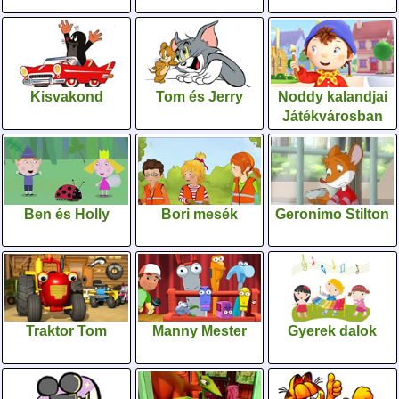
Kisvakond
Tom és Jerry
Noddy kalandjai
Játékvárosban
Ben és Holly
Bori mesék
Geronimo Stilton
Traktor Tom
Manny Mester
Gyerek dalok