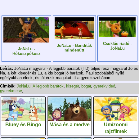
Csuklás riadó -
JoNaLu - Banditák
JoNaLu
JoNaLu -
mindenütt
Hókuszpókusz
Leírás:
JoNaLu magyarul - A legjobb barátok (HD) teljes rész magyarul Jo és
Na, a két kisegér és Lu, a kis bogár jó barátok. Paul szobájából nyíló
egérlyukban élnek, és jól érzik magukat itt a gyerekszobában.
Címkék:
JoNaLu
,
A legjobb barátok
,
kisegér
,
bogár
,
gyerekvideó
,
gyerekmese
,
Bluey és Bingo
Mása és a medve
Umizoomi
rajzfilmek