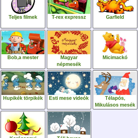
Teljes filmek
T-rex expressz
Garfield
Bob,a mester
Magyar
Micimackó
népmesék
Hupikék törpikék
Esti mese videók
Télapós,
Mikulásos mesék