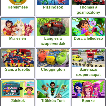
Kerekmese
Pizsihősök
Thomas a
gőzmozdony
Mia és én
Láng és a
Dóra a felfedező
szuperverdák
Sam, a tűzoltó
Chuggington
Szirénázó
szupercsapat
Játékok
Trükkös Tom
Eperke