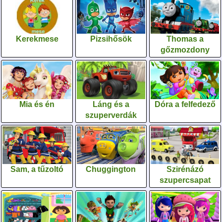
Kerekmese
Pizsihősök
Thomas a
gőzmozdony
Mia és én
Láng és a
Dóra a felfedező
szuperverdák
Sam, a tűzoltó
Chuggington
Szirénázó
szupercsapat