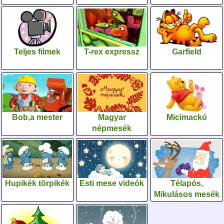
Teljes filmek
T-rex expressz
Garfield
Bob,a mester
Magyar
Micimackó
népmesék
Hupikék törpikék
Esti mese videók
Télapós,
Mikulásos mesék