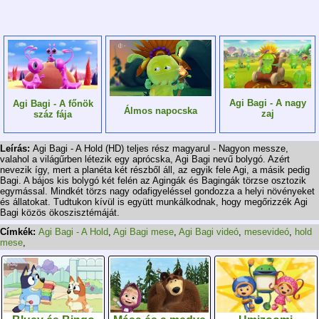
Agi Bagi - A nagy
Agi Bagi - A főnök
Álmos napocska
zaj
száz fája
Leírás:
Agi Bagi - A Hold (HD) teljes rész magyarul - Nagyon messze,
valahol a világűrben létezik egy aprócska, Agi Bagi nevű bolygó. Azért
nevezik így, mert a planéta két részből áll, az egyik fele Agi, a másik pedig
Bagi. A bájos kis bolygó két felén az Agingák és Bagingák törzse osztozik
egymással. Mindkét törzs nagy odafigyeléssel gondozza a helyi növényeket
és állatokat. Tudtukon kívül is együtt munkálkodnak, hogy megőrizzék Agi
Bagi közös ökoszisztémáját.
Címkék:
Agi Bagi - A Hold
,
Agi Bagi mese
,
Agi Bagi videó
,
mesevideó
,
hold
mese
,