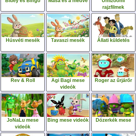
Bluey és Bingo
Mása és a medve
Umizoomi
rajzfilmek
Húsvéti mesék
Tavaszi mesék
Állati küldetés
Rev & Roll
Agi Bagi mese
Roger az űrjárőr
videók
JoNaLu mese
Bing mese videók
Dózerkék mese
videók