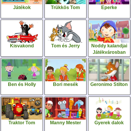
Játékok
Trükkös Tom
Eperke
Kisvakond
Tom és Jerry
Noddy kalandjai
Játékvárosban
Ben és Holly
Bori mesék
Geronimo Stilton
Traktor Tom
Manny Mester
Gyerek dalok